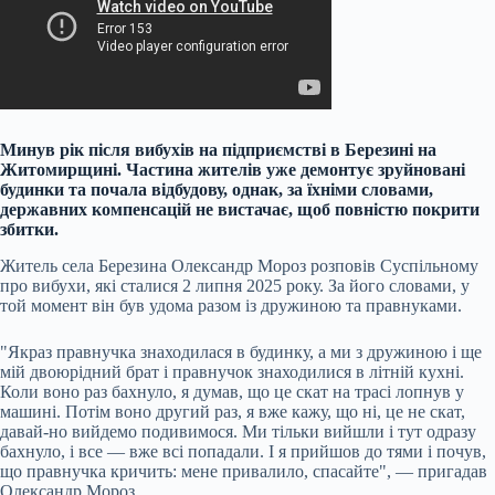
Минув рік після вибухів на підприємстві в Березині на
Житомирщині. Частина жителів уже демонтує зруйновані
будинки та почала відбудову, однак, за їхніми словами,
державних компенсацій не вистачає, щоб повністю покрити
збитки.
Житель села Березина Олександр Мороз розповів Суспільному
про вибухи, які сталися 2 липня 2025 року. За його словами, у
той момент він був удома разом із дружиною та правнуками.
"Якраз правнучка знаходилася в будинку, а ми з дружиною і ще
мій двоюрідний брат і правнучок знаходилися в літній кухні.
Коли воно раз бахнуло, я думав, що це скат на трасі лопнув у
машині. Потім воно другий раз, я вже кажу, що ні, це не скат,
давай-но вийдемо подивимося. Ми тільки вийшли і тут одразу
бахнуло, і все — вже всі попадали. І я прийшов до тями і почув,
що правнучка кричить: мене привалило, спасайте", — пригадав
Олександр Мороз.