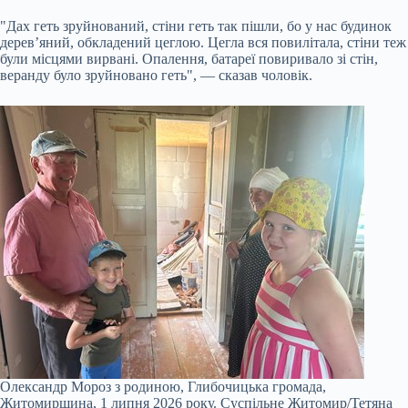
"Дах геть зруйнований, стіни геть так пішли, бо у нас будинок
дерев’яний, обкладений цеглою. Цегла вся повилітала, стіни теж
були місцями вирвані. Опалення, батареї повиривало зі стін,
веранду було зруйновано геть", — сказав чоловік.
Олександр Мороз з родиною, Глибочицька громада,
Житомирщина, 1 липня 2026 року.
Суспільне Житомир/Тетяна