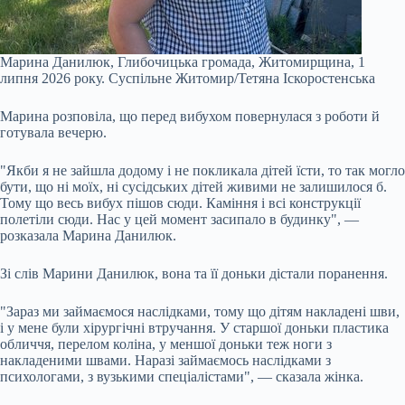
Марина Данилюк, Глибочицька громада, Житомирщина, 1
липня 2026 року.
Суспільне Житомир/Тетяна Іскоростенська
Марина розповіла, що перед вибухом повернулася з роботи й
готувала вечерю.
"Якби я не зайшла додому і не покликала дітей їсти, то так могло
бути, що ні моїх, ні сусідських дітей живими не залишилося б.
Тому що весь вибух пішов сюди. Каміння і всі конструкції
полетіли сюди. Нас у цей момент засипало в будинку", —
розказала Марина Данилюк.
Зі слів Марини Данилюк, вона та її доньки дістали поранення.
"Зараз ми займаємося наслідками, тому що дітям накладені шви,
і у мене були хірургічні втручання. У старшої доньки пластика
обличчя, перелом коліна, у меншої доньки теж ноги з
накладеними швами. Наразі займаємось наслідками з
психологами, з вузькими спеціалістами", — сказала жінка.