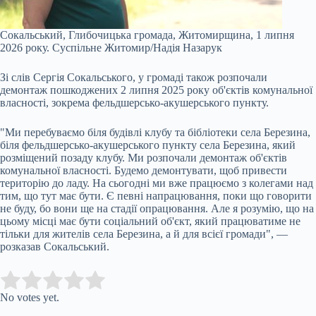
Сокальський, Глибочицька громада, Житомирщина, 1 липня
2026 року.
Суспільне Житомир/Надія Назарук
Зі слів Сергія Сокальського, у громаді також розпочали
демонтаж пошкоджених 2 липня 2025 року об'єктів комунальної
власності, зокрема фельдшерсько-акушерського пункту.
"Ми перебуваємо біля будівлі клубу та бібліотеки села Березина,
біля фельдшерсько-акушерського пункту села Березина, який
розміщений позаду клубу. Ми розпочали демонтаж об'єктів
комунальної власності. Будемо демонтувати, щоб привести
територію до ладу. На сьогодні ми вже працюємо з колегами над
тим, що тут має бути. Є певні напрацювання, поки що говорити
не буду, бо вони ще на стадії опрацювання. Але я розумію, що на
цьому місці має бути соціальний об'єкт, який працюватиме не
тільки для жителів села Березина, а й для всієї громади", —
розказав Сокальський.
Submit Rating
Rate this item:
No votes yet.