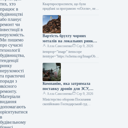
тих, хто
програми «єОселя»
Квартироспроспeкти, що були
працює в
придбані за програмою «єОселя», не
мають права беззастережно надавати
будівництві
таке житло в оренду. Поки позика не
або планує
буде…
ремонт чи
інвестиції в
нерухомість.
Вартість брухту чорних
Ми пишемо
металів на локальних ринках
про сучасні
у липні впала на 10–30
Алла Самсоненко
Сер 9, 2026
технології
доларів за тонну.
itemprop=”image” itemscope
будівництва,
itemtype=”https://schema.org/ImageObje
тенденції
ct” rel=”nofollow”> shutterstock.com
ринку
Брухт Новини Світовий ринок вартість
брухту Друк 109 09 Серпня 2026
нерухомості
Вартість металобрухту на
та практичні
регіональних…
поради з
Компанію, яка затримала
якісного
поставку дронів для ЗСУ,
ремонту.
оштрафували на 25
Алла Самсоненко
Сер 9, 2026
Матеріали
мільйонів.
Міністерство оборони Посилання
видання
скопійовано Господарський суд
допомагають
Рівненської області ухвалив рішення
орієнтуватися
про стягнення з ТОВ “Домпромбуд”
в
на користь ДП Міністерства оборони…
будівельному
бізнесі