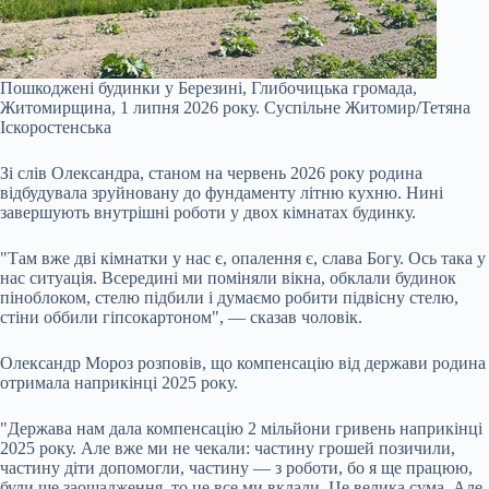
Пошкоджені будинки у Березині, Глибочицька громада,
Житомирщина, 1 липня 2026 року.
Суспільне Житомир/Тетяна
Іскоростенська
Зі слів Олександра, станом на червень 2026 року родина
відбудувала зруйновану до фундаменту літню кухню. Нині
завершують внутрішні роботи у двох кімнатах будинку.
"Там вже дві кімнатки у нас є, опалення є, слава Богу. Ось така у
нас ситуація. Всередині ми поміняли вікна, обклали будинок
піноблоком, стелю підбили і думаємо робити підвісну стелю,
стіни оббили гіпсокартоном", — сказав чоловік.
Олександр Мороз розповів, що компенсацію від держави родина
отримала наприкінці 2025 року.
"Держава нам дала компенсацію 2 мільйони гривень наприкінці
2025 року. Але вже ми не чекали: частину грошей позичили,
частину діти допомогли, частину — з роботи, бо я ще працюю,
були ще заощадження, то це все ми вклали. Це велика сума. Але