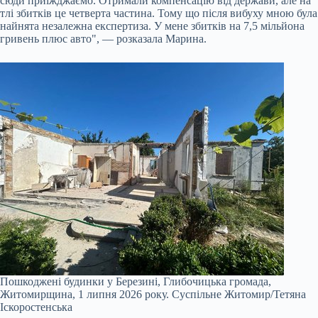
сюди приїжджаємо. Отримали компенсацію від держави, але на
тлі збитків це четверта частина. Тому що після вибуху мною була
найнята незалежна експертиза. У мене збитків на 7,5 мільйона
гривень плюс авто", — розказала Марина.
Пошкоджені будинки у Березині, Глибочицька громада,
Житомирщина, 1 липня 2026 року.
Суспільне Житомир/Тетяна
Іскоростенська