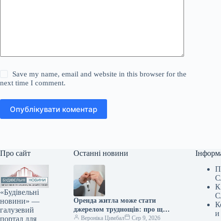
Save my name, email and website in this browser for the
next time I comment.
Опублікувати коментар
Про сайт
Останні новини
Інформ
П
С
К
«Будівельні
С
новини» —
Оренда житла може стати
К
галузевий
джерелом труднощів: про що
и
портал для
слід пам’ятати учасникам
Вероніка Цимбал
Сер 9, 2026