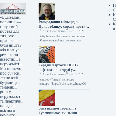
П
С
К
«Будівельні
С
новини» —
Розкрадання мільярдів
К
галузевий
Приватбанку: справу проти
и
портал для
Коломойського передано до
Алла Самсоненко
Сер 7, 2026
тих, хто
суду
Getty Images Посилання скопійовано
працює в
Обвинувальний акт стосовно екс-
кінцевого бенефіціарного власника
будівництві
Приватбанку Ігоря Коломойського та
або планує
колишніх співробітників банку, яких
ремонт чи
підозрюють у…
інвестиції в
нерухомість.
Середні вартості OCTG
Ми пишемо
нафтогазових труб у
про сучасні
Сполучених Штатах у липні
Алла Самсоненко
Сер 7, 2026
технології
залишалися незмінними,
itemprop=”image” itemscope
будівництва,
досягнувши позначки $2563 за
itemtype=”https://schema.org/ImageObje
тенденції
ct” rel=”nofollow”> Новини
тонну.
ринку
Глобальний ринок ціни на прокат
Роздрукувати 297 06 Серпня 2026
нерухомості
Середні ціни на нафтогазові труби…
та практичні
поради з
Зона вільної торгівлі з
якісного
Туреччиною: які зміни
ремонту.