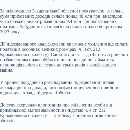
За інформацією Закарпатської обласної прокуратури, загальна
сума прихованих доходів склала понад 48 млн грн, внаслідок
чого бюджет недоотримав понад 9,4 млн грн обов’язкових
платежів. Забудовник ухилявся від сплати податків протягом
2023 року.
Дії підозрюваного кваліфікували як умисне ухилення від сплати
податків в особливо великих розмірах (ч. 3 ст. 212
Кримінального кодексу). Санкція статті — до 425 тис. гривень з
позбавленням права обіймати певні посади чи займатися
певною діяльністю на строк до трьох років з конфіскацією
майна.
У процесі досудового розслідування підозрюваний подав
декларацію про доходи, визнав факт порушення й повністю
відшкодував завдані державі збитки.
До суду скерували клопотання про звільнення особи від
кримінальної відповідальності на підставі ч. 4 ст. 212
Кримінального кодексу — у зв’язку з повним погашенням
збитків.