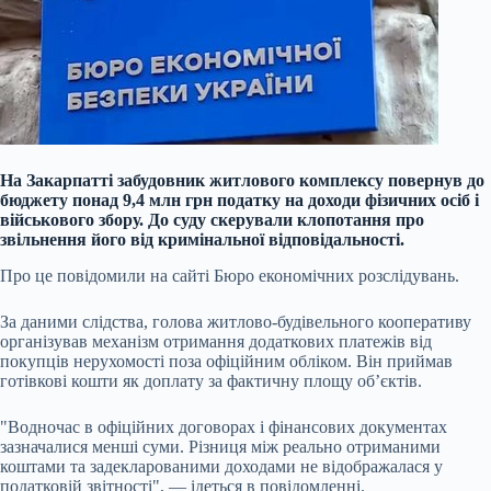
На Закарпатті забудовник житлового комплексу повернув до
бюджету понад 9,4 млн грн податку на доходи фізичних осіб і
військового збору. До суду скерували клопотання про
звільнення його від кримінальної відповідальності.
Про це повідомили на сайті Бюро економічних розслідувань.
За даними слідства, голова житлово-будівельного кооперативу
організував механізм отримання додаткових платежів від
покупців нерухомості поза офіційним обліком. Він приймав
готівкові кошти як доплату за фактичну площу об’єктів.
"Водночас в офіційних договорах і фінансових документах
зазначалися менші суми. Різниця між реально отриманими
коштами та задекларованими доходами не відображалася у
податковій звітності", — ідеться в повідомленні.