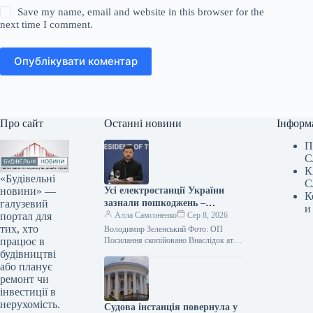
Save my name, email and website in this browser for the
next time I comment.
Опублікувати коментар
Про сайт
Останні новини
Інформ
П
С
К
«Будівельні
С
новини» —
Усі електростанції України
К
галузевий
зазнали пошкоджень –
и
портал для
Зеленський
Алла Самсоненко
Сер 8, 2026
тих, хто
Володимир Зеленський Фото: ОП
працює в
Посилання скопійовано Внаслідок атак
з боку Росії практично не лишилося
будівництві
жодного цілого об’єкта
або планує
енергогенерації в Україні.…
ремонт чи
інвестиції в
нерухомість.
Судова інстанція повернула у