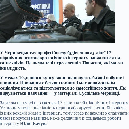
У Чернівецькому професійному будівельному ліцеї 17
підопічних психоневрологічного інтернату навчаються на
сантехніків. Це вимушені переселенці з Попасної, які мають
інвалідність.
У межах 10-денного курсу вони опановують базові побутові
навички. Навчання є безкоштовним і має допомогти їм
соціалізуватися та підготуватися до самостійного життя. Як
відбувається навчання — у матеріалі Суспільне Чернівці.
Загалом на курсі навчаються 17 із понад 90 підопічних інтернату.
Усі вони мають інвалідність першої або другої групи. Більшість
із них роками жила в інтернаті, тому зараз їм важливо опанувати
базові побутові навички, каже фахівчиня із соціальної роботи
інтернату
Юлія Бачук.