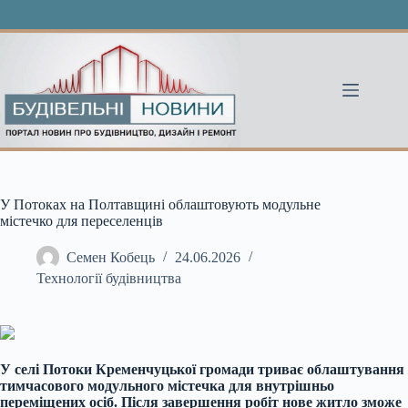
Перейти
до
вмісту
У Потоках на Полтавщині облаштовують модульне
містечко для переселенців
Семен Кобець
24.06.2026
Технології будівництва
У селі Потоки Кременчуцької громади триває облаштування
тимчасового модульного містечка для внутрішньо
переміщених осіб. Після завершення робіт нове житло зможе