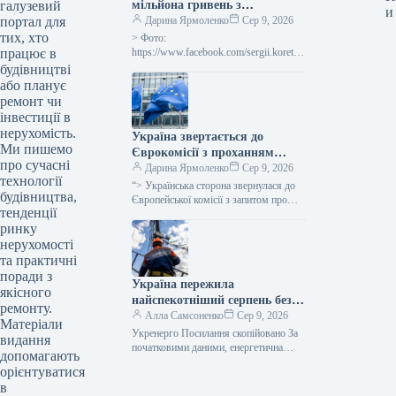
галузевий
мільйона гривень з
и
портал для
державного бюджету для
Дарина Ярмоленко
Сер 9, 2026
тих, хто
відновлювальних робіт та
> Фото:
працює в
подолання наслідків війни.
https://www.facebook.com/sergii.koretsk
yi.page Уряд України схвалив
будівництві
виділення коштів, запланованих у
або планує
державному бюджеті на 2026 рік для
ремонт чи
фінансування регіональної політики,
інвестиції в
з…
нерухомість.
Україна звертається до
Ми пишемо
Єврокомісії з проханням
про сучасні
надати 220 мільйонів євро для
Дарина Ярмоленко
Сер 9, 2026
технології
допомоги
“> Українська сторона звернулася до
будівництва,
сільськогосподарським
Європейської комісії з запитом про
тенденції
надання 220 мільйонів євро у вигляді
виробникам через
ринку
безповоротної фінансової допомоги.
заблоковані порти.
Ця…
нерухомості
та практичні
поради з
Україна пережила
якісного
найспекотніший серпень без
ремонту.
відключень електроенергії –
Алла Самсоненко
Сер 9, 2026
Матеріали
заявив Шмигаль.
Укренерго Посилання скопійовано За
видання
початковими даними, енергетична
допомагають
система України пережила пік
орієнтуватися
серпневої спеки, який встановив новий
в
температурний рекорд, не вдаючись…