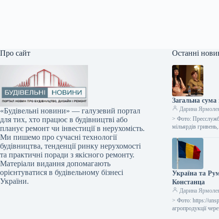
Про сайт
Останні нови
Загальна сума 
Дарина Ярмоле
«Будівельні новини» — галузевий портал
> Фото: Пресслужб
для тих, хто працює в будівництві або
мільярдів гривень
планує ремонт чи інвестиції в нерухомість.
Ми пишемо про сучасні технології
будівництва, тенденції ринку нерухомості
та практичні поради з якісного ремонту.
Матеріали видання допомагають
орієнтуватися в будівельному бізнесі
Україна та Ру
України.
Констанца
Дарина Ярмоле
> Фото: https://u
агропродукції чер