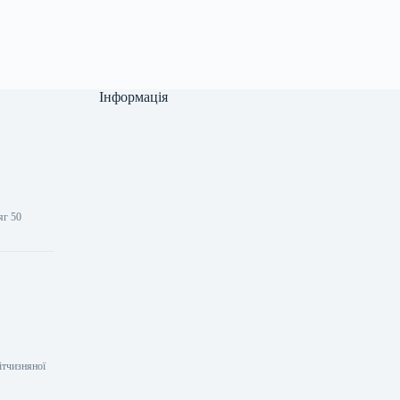
Інформація
.
яг 50
ітчизняної