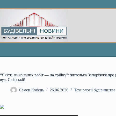
Перейти
до
вмісту
“Якість виконаних робіт — на трійку”: жителька Запоріжжя про 
вул. Скіфській
Семен Кобець
26.06.2026
Технології будівництва