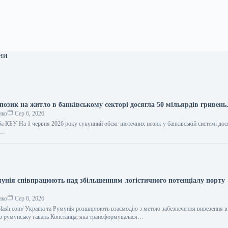
ни
позик на житло в банківському секторі досягла 50 мільярдів гривень
нко
Сер 6, 2026
а КБУ На 1 червня 2026 року сукупний обсяг іпотечних позик у банківській системі дос
,…
мунія співпрацюють над збільшенням логістичного потенціалу порту
нко
Сер 6, 2026
nsplash.com/ Україна та Румунія розширюють взаємодію з метою забезпечення вивезення в
ез румунську гавань Констанца, яка трансформувалася…