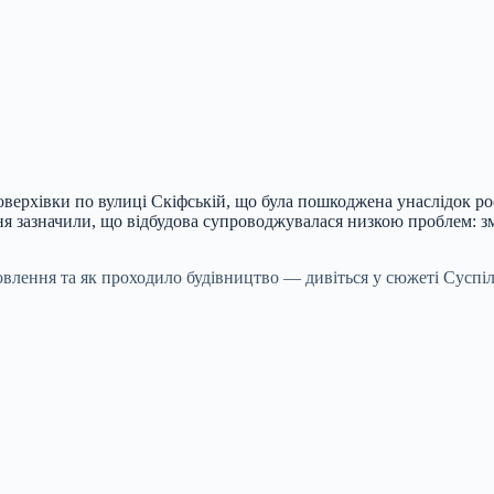
верхівки по вулиці Скіфській, що була пошкоджена унаслідок рос
ня зазначили, що відбудова супроводжувалася низкою проблем: з
новлення та як проходило будівництво — дивіться у сюжеті Суспі