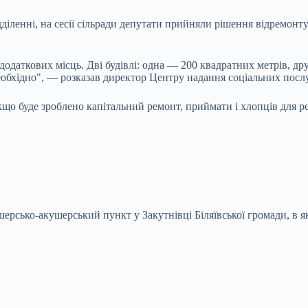
ідділенні, на сесії сільради депутати прийняли рішення відремо
даткових місць. Дві будівлі: одна — 200 квадратних метрів, дру
необхідно", — розказав директор Центру надання соціальних послу
 буде зроблено капітальний ремонт, приймати і хлопців для реабілі
ерсько-акушерський пункт у Закутнівці Біляївської громади, в 