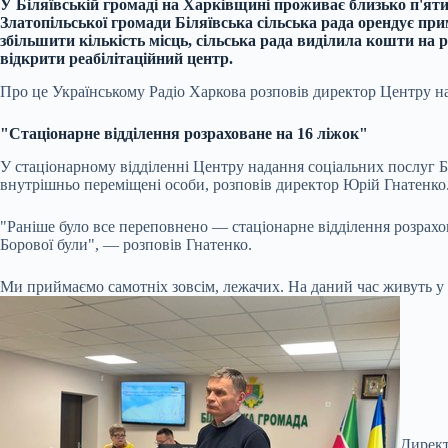
У Біляївській громаді на Харківщині проживає близько п'яти
Златопільської громади Біляївська сільська рада орендує п
збільшити кількість місць, сільська рада виділила кошти н
відкрити реабілітаційний центр.
Про це Українському Радіо Харкова розповів директор Центру на
"Стаціонарне відділення розраховане на 16 ліжок"
У стаціонарному відділенні Центру надання соціальних послуг Б
внутрішньо переміщені особи, розповів директор Юрій Гнатенко.
"Раніше було все переповнено — стаціонарне відділення розрахован
Борової були", — розповів Гнатенко.
Ми приймаємо самотніх зовсім, лежачих. На даний час живуть у 
Директ