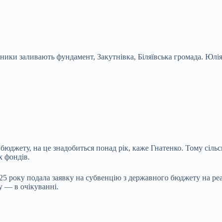
ники заливають фундамент, Закутнівка, Біляївська громада.
Юлія
юджету, на це знадобиться понад рік, каже Гнатенко. Тому сіль
х фондів.
2025 року подала заявку на субвенцію з державного бюджету на р
у — в очікуванні.