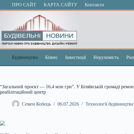
Перейти
ПРО САЙТ
КАРТА САЙТУ
Контакти
до
вмісту
Будівництво
Бізнес
Інвестиції
Нерухомість
Рин
“Загальний проєкт — 16,4 млн грн”. У Біляївській громаді рем
реабілітаційний центр
Семен Кобець
06.07.2026
Технології будівництва