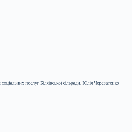
 соціальних послуг Біляївської сільради.
Юлія Череватенко