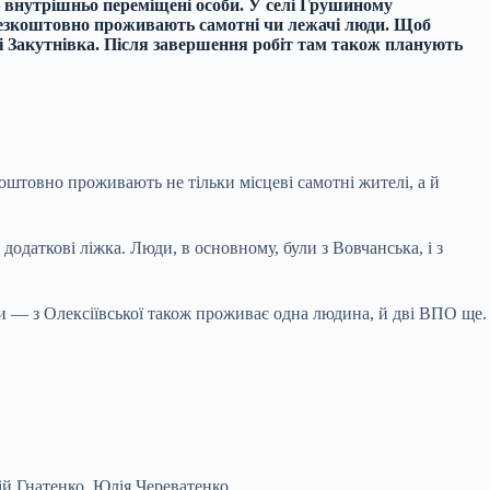
— внутрішньо переміщені особи. У селі Грушиному
 безкоштовно проживають самотні чи лежачі люди. Щоб
і Закутнівка. Після завершення робіт там також планують
оштовно проживають не тільки місцеві самотні жителі, а й
додаткові ліжка. Люди, в основному, були з Вовчанська, і з
и — з Олексіївської також проживає одна людина, й дві ВПО ще.
ій Гнатенко.
Юлія Череватенко