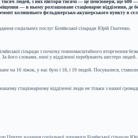
 тисяч людей, з них півтори тисячі — це пенсіонери, ще 600 
риміщення — в ньому розташоване стаціонарне відділення, де
а ремонт колишнього фельдшерсько-акушерського пункту в сел
дання соціальних послуг Біляївської сільради Юрій Гнатенко.
іляївської сільради з початку повномасштабного вторгнення безк
 За його словами, нині у відділенні перебувають шестеро людей.
е на 16 ліжок, у нас було і 18, і 19 людей. Посувалися, ставили 
нашому стаціонарному відділенні люди не тільки з нашої громад
ор Центру надання соціальної допомоги Біляївської сільради Юр