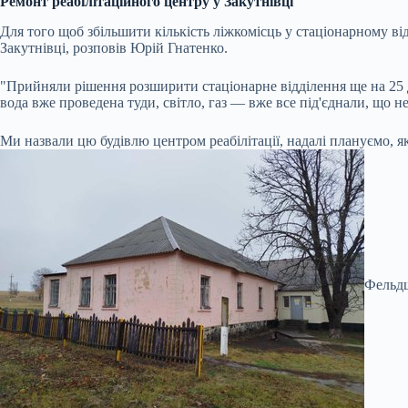
Ремонт реабілітаційного центру у Закутнівці
Для того щоб збільшити кількість ліжкомісць у стаціонарному в
Закутнівці, розповів Юрій Гнатенко.
"Прийняли рішення розширити стаціонарне відділення ще на 25 до
вода вже проведена туди, світло, газ — вже все під'єднали, що 
Ми назвали цю будівлю центром реабілітації, надалі плануємо, якщо
Фельдш