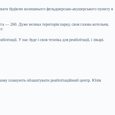
нтувати будівлю колишнього фельдшерсько-акушерського пункту в
га — 260. Дуже велика територія парку, своя газова котельня,
г.
тації. У нас буде і своя техніка для реабілітації, і лікарі.
якому планують облаштувати реабілітаційний центр.
Юлія