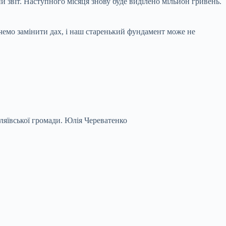
 звіт. Наступного місяця знову буде виділено мільйон гривень.
чемо замінити дах, і наш старенький фундамент може не
ляївської громади.
Юлія Череватенко