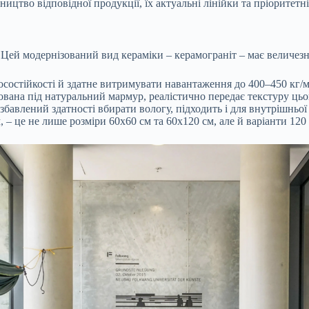
тво відповідної продукції, їх актуальні лінійки та пріоритетні 
. Цей модернізований вид кераміки – керамограніт – має величез
осостійкості й здатне витримувати навантаження до 400–450 кг/м
тилізована під натуральний мармур, реалістично передає текстуру 
бавлений здатності вбирати вологу, підходить і для внутрішньої 
, – це не лише розміри 60х60 см та 60х120 см, але й варіанти 