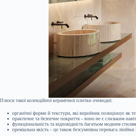
Плюси такої колекційної керамічної плитки очевидні:
органічні форми й текстури, які виробник позиціонує як 
практичне та безпечне покриття – воно не є слизьким наві
функціональність та відповідність багатьом модним стилям
преміальна якість – це також безсумнівна перевага лінійки B