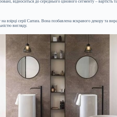
іровані, відноситься до середнього цінового сегменту – вартість
 на взірці серії Carrara. Вона позбавлена яскравого декору та ви
ністю вигляду.