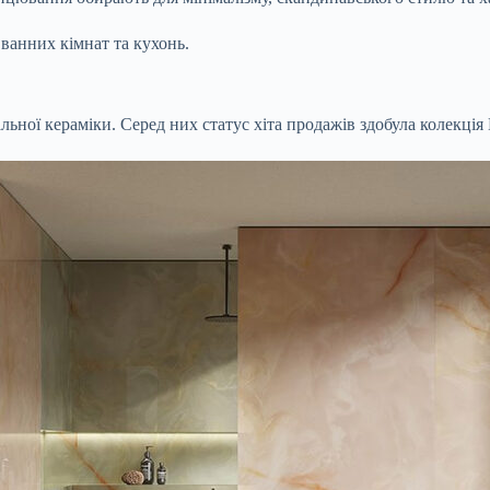
ванних кімнат та кухонь.
ьної кераміки. Серед них статус хіта продажів здобула колекція B