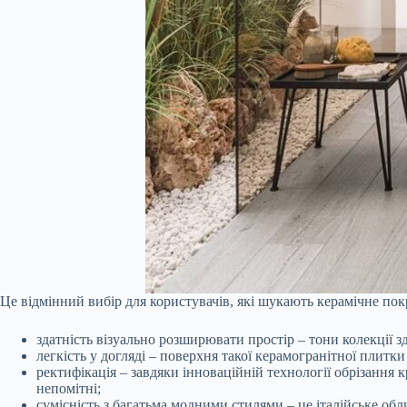
Це відмінний вибір для користувачів, які шукають керамічне пок
здатність візуально розширювати простір – тони колекції 
легкість у догляді – поверхня такої керамогранітної плитки
ректифікація – завдяки інноваційній технології обрізання
непомітні;
сумісність з багатьма модними стилями – це італійське об