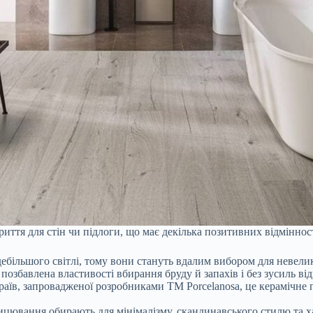
риття для стін чи підлоги, що має декілька позитивних відміннос
здебільшого світлі, тому вони стануть вдалим вибором для невел
 позбавлена властивості вбирання бруду й запахів і без зусиль ві
 країв, запровадженої розробниками ТМ Porcelanosa, це керамічне
лицювання обирають для мінімалізму, скандинавського стилю та х