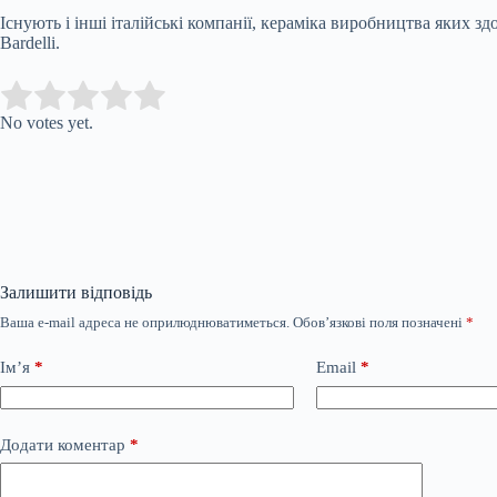
Існують і інші італійські компанії, кераміка виробництва яких з
Bardelli.
Submit Rating
Rate this item:
No votes yet.
Залишити відповідь
Ваша e-mail адреса не оприлюднюватиметься.
Обов’язкові поля позначені
*
Ім’я
*
Email
*
Додати коментар
*