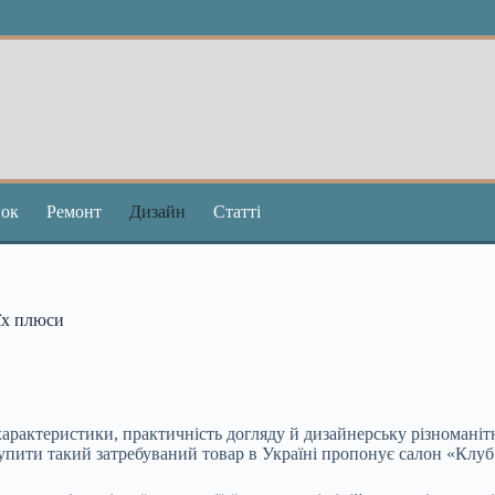
ок
Ремонт
Дизайн
Статті
 їх плюси
характеристики, практичність догляду й дизайнерську різноманіт
пити такий затребуваний товар в Україні пропонує салон «Клуб 