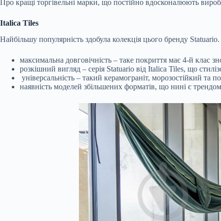
Про кращі торгівельні марки, що постійно вдосконалюють виробниц
Italica Tiles
Найбільшу популярність здобула колекція цього бренду Statuario
максимальна довговічність – таке покриття має 4-й клас зн
розкішний вигляд – серія Statuario від Italica Tiles, що с
універсальність – такий керамограніт, морозостійкий та поз
наявність моделей збільшених форматів, що нині є трендом