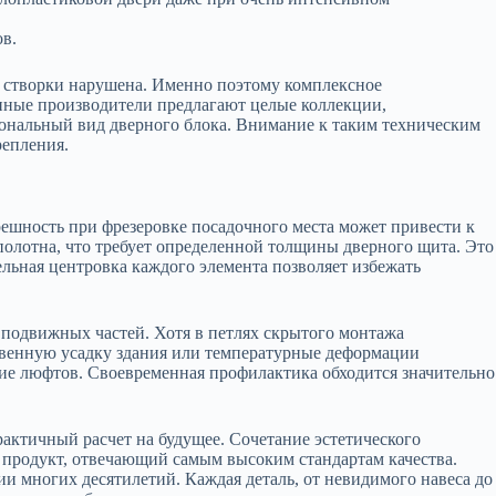
в.
ия створки нарушена. Именно поэтому комплексное
нные производители предлагают целые коллекции,
сиональный вид дверного блока. Внимание к таким техническим
репления.
ешность при фрезеровке посадочного места может привести к
полотна, что требует определенной толщины дверного щита. Это
ельная центровка каждого элемента позволяет избежать
 подвижных частей. Хотя в петлях скрытого монтажа
твенную усадку здания или температурные деформации
вие люфтов. Своевременная профилактика обходится значительно
рактичный расчет на будущее. Сочетание эстетического
т продукт, отвечающий самым высоким стандартам качества.
ии многих десятилетий. Каждая деталь, от невидимого навеса до