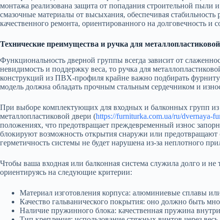
монтажа реализована защита от попадания строительной пыли и
смазочные материалы от высыхания, обеспечивая стабильность 
качественного ремонта, ориентированного на долговечность и 
Технические преимущества и ручка для металлопластиковой
Функциональность дверной группы всегда зависит от слаженнос
невидимость и поддержку веса, то ручка для металлопластиков
конструкций из ПВХ-профиля крайне важно подбирать фурнитуру
модель должна обладать прочным стальным сердечником и износ
При выборе комплектующих для входных и балконных групп из 
металлопластиковой двери (
https://furniturka.com.ua/ru/dvernaya-f
положениях, что предотвращает преждевременный износ запорн
блокируют возможность открытия снаружи или предотвращают сл
герметичность системы не будет нарушена из-за неплотного при
Чтобы ваша входная или балконная система служила долго и не 
ориентируясь на следующие критерии:
Материал изготовления корпуса: алюминиевые сплавы ил
Качество гальванического покрытия: оно должно быть мно
Наличие пружинного блока: качественная пружина внутри 
Тип крепления: использование стяжных винтов через весь