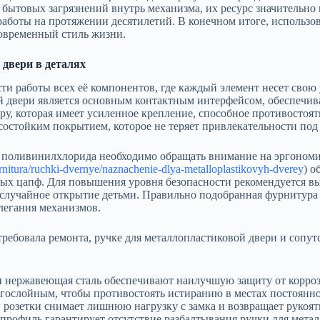
 бытовых загрязнений внутрь механизма, их ресурс значительно
работы на протяжении десятилетий. В конечном итоге, использ
современный стиль жизни.
 двери в деталях
ти работы всех её компонентов, где каждый элемент несет свою
ой двери является основным контактным интерфейсом, обеспечи
, которая имеет усиленное крепление, способное противостоят
остойким покрытием, которое не теряет привлекательности под 
поливинилхлорида необходимо обращать внимание на эргономик
urnitura/ruchki-dvernye/naznachenie-dlya-metalloplastikovyh-dverey
) о
ых цапф. Для повышения уровня безопасности рекомендуется вы
учайное открытие детьми. Правильно подобранная фурнитура не
легания механизмов.
требовала ремонта, ручке для металлопластиковой двери и сопу
и нержавеющая сталь обеспечивают наилучшую защиту от корроз
гослойным, чтобы противостоять истиранию в местах постоянног
розетки снимает лишнюю нагрузку с замка и возвращает рукоят
 профиль гарантирует отсутствие разбалтывания ручки для мета