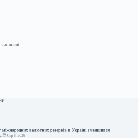
 I comment.
ни
яг міжнародних валютних резервів в Україні зменшився
ко
Сер 8, 2026