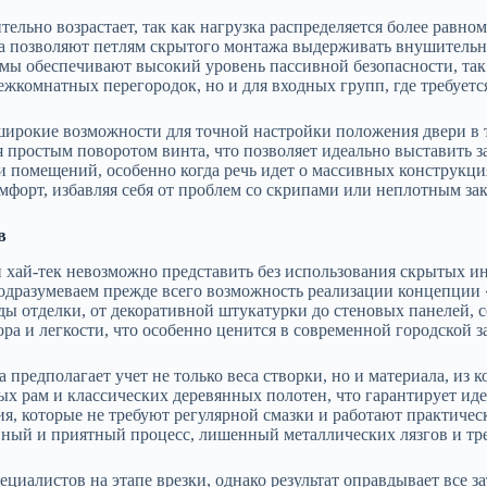
ельно возрастает, так как нагрузка распределяется более равн
а позволяют петлям скрытого монтажа выдерживать внушительны
мы обеспечивают высокий уровень пассивной безопасности, так
ежкомнатных перегородок, но и для входных групп, где требуетс
широкие возможности для точной настройки положения двери в 
я простым поворотом винта, что позволяет идеально выставить 
ии помещений, особенно когда речь идет о массивных конструкц
мфорт, избавляя себя от проблем со скрипами или неплотным за
в
и хай-тек невозможно представить без использования скрытых 
дразумеваем прежде всего возможность реализации концепции «fl
ы отделки, от декоративной штукатурки до стеновых панелей, с
ра и легкости, что особенно ценится в современной городской з
предполагает учет не только веса створки, но и материала, из 
 рам и классических деревянных полотен, что гарантирует иде
которые не требуют регулярной смазки и работают практическ
вный и приятный процесс, лишенный металлических лязгов и тр
алистов на этапе врезки, однако результат оправдывает все зат