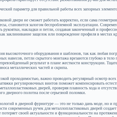
ческий параметр для правильной работы всех запорных элементо
иковой двери не сможет работать корректно, если сама геометр
есы, становится залогом беспроблемной эксплуатации. Совреме
ть рукоятки, накладки и петли, создавая законченный и профес
как заклинивание защелок или повреждение профиля в местах к
я высокоточного оборудования и шаблонов, так как любая погр
ых навесов, петли скрытого монтажа врезаются глубоко в тело 
епревзойденный результат в плане жесткости конструкции. Тщат
носа металлических частей и скрипа.
ысокой проходимостью, важно проводить регулярный осмотр всех
 затяжки регулировочных винтов поможет компенсировать естес
металлопластиковых дверей, проверяя плавность хода и отсутст
го дверного полотна после серьезной поломки.
нологий в дверной фурнитуре — это не только дань моде, но и п
ности современных ручек для металлопластиковых дверей создае
е потеряет своей актуальности и функциональности на протяжен