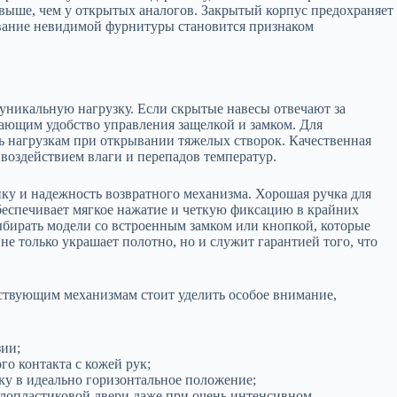
 выше, чем у открытых аналогов. Закрытый корпус предохраняет
ование невидимой фурнитуры становится признаком
 уникальную нагрузку. Если скрытые навесы отвечают за
вающим удобство управления защелкой и замком. Для
ь нагрузкам при открывании тяжелых створок. Качественная
воздействием влаги и перепадов температур.
у и надежность возвратного механизма. Хорошая ручка для
беспечивает мягкое нажатие и четкую фиксацию в крайних
бирать модели со встроенным замком или кнопкой, которые
 только украшает полотно, но и служит гарантией того, что
тствующим механизмам стоит уделить особое внимание,
ии;
о контакта с кожей рук;
ку в идеально горизонтальное положение;
ллопластиковой двери даже при очень интенсивном