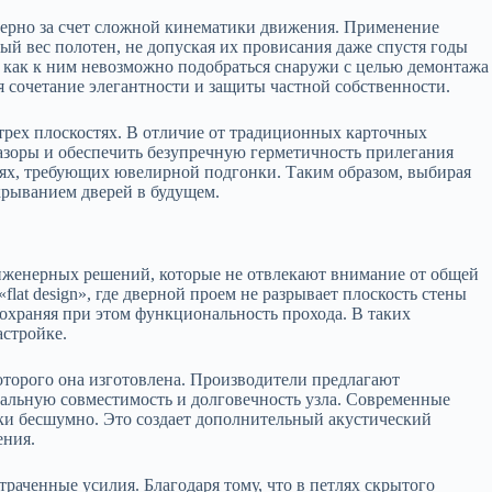
омерно за счет сложной кинематики движения. Применение
й вес полотен, не допуская их провисания даже спустя годы
 как к ним невозможно подобраться снаружи с целью демонтажа
я сочетание элегантности и защиты частной собственности.
трех плоскостях. В отличие от традиционных карточных
зазоры и обеспечить безупречную герметичность прилегания
иях, требующих ювелирной подгонки. Таким образом, выбирая
крыванием дверей в будущем.
инженерных решений, которые не отвлекают внимание от общей
at design», где дверной проем не разрывает плоскость стены
охраняя при этом функциональность прохода. В таких
астройке.
которого она изготовлена. Производители предлагают
альную совместимость и долговечность узла. Современные
и бесшумно. Это создает дополнительный акустический
ения.
раченные усилия. Благодаря тому, что в петлях скрытого