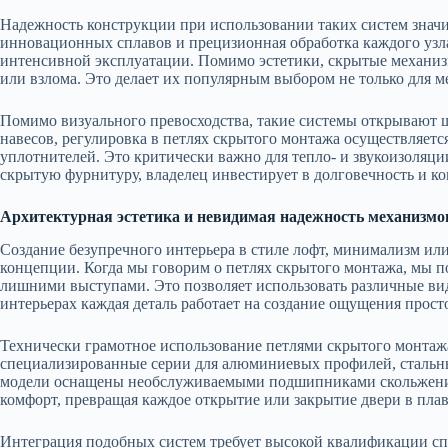
Надежность конструкции при использовании таких систем значит
инновационных сплавов и прецизионная обработка каждого узл
интенсивной эксплуатации. Помимо эстетики, скрытые механиз
или взлома. Это делает их популярным выбором не только для м
Помимо визуального превосходства, такие системы открывают 
навесов, регулировка в петлях скрытого монтажа осуществляетс
уплотнителей. Это критически важно для тепло- и звукоизоляц
скрытую фурнитуру, владелец инвестирует в долговечность и ко
Архитектурная эстетика и невидимая надежность механизмо
Создание безупречного интерьера в стиле лофт, минимализм ил
концепции. Когда мы говорим о петлях скрытого монтажа, мы по
лишними выступами. Это позволяет использовать различные вид
интерьерах каждая деталь работает на создание ощущения просто
Технически грамотное использование петлями скрытого монтажа 
специализированные серии для алюминиевых профилей, стальных
модели оснащены необслуживаемыми подшипниками скольжения, 
комфорт, превращая каждое открытие или закрытие двери в пла
Интеграция подобных систем требует высокой квалификации специ