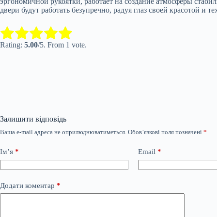
эргономичной рукоятки, работает на создание атмосферы стаб
двери будут работать безупречно, радуя глаз своей красотой и 
Submit Rating
Rate this item:
Rating:
5.00
/5. From 1 vote.
Залишити відповідь
Ваша e-mail адреса не оприлюднюватиметься.
Обов’язкові поля позначені
*
Ім’я
*
Email
*
Додати коментар
*