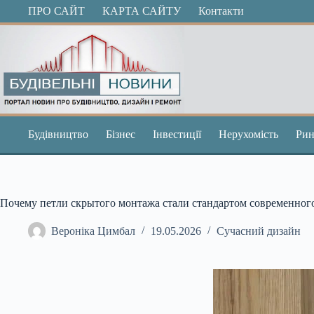
Перейти
ПРО САЙТ
КАРТА САЙТУ
Контакти
до
вмісту
Будівництво
Бізнес
Інвестиції
Нерухомість
Рин
Почему петли скрытого монтажа стали стандартом современног
Вероніка Цимбал
19.05.2026
Сучасний дизайн