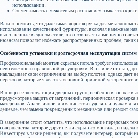
использовании;
Совместимость с межосевым расстоянием замка: это крити
Важно помнить, что даже самая дорогая ручка для металлопласт
использование качественной фурнитуры, включая надежные нав
выполненные в едином стиле, что позволяет гармонично сочета
нюансам позволяет избежать распространенных проблем, таких 
Особенности установки и долгосрочная эксплуатация систем
Профессиональный монтаж скрытых петель требует использовани
невозможности правильной регулировки. В отличие от стандартн
накладывает свои ограничения на выбор полотен, однако дает н
перекосов, которые являются основной причиной ускоренного из
В процессе эксплуатации дверных групп, особенно в зонах с в
предусмотрена защита от загрязнений, периодическая проверка
материалов. Аналогичное внимание стоит уделять и ручкам для 
дешевле, чем замена поврежденных механизмов или ремонт само
В завершение стоит отметить, что использование передовых тех
совершенства, которое дарят петли скрытого монтажа, и надеж
Инвестируя в такие решения, вы получаете интерьер, который н