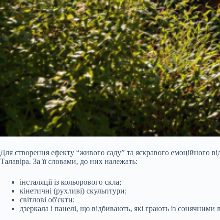
Для створення ефекту “живого саду” та яскравого емоційного ві
Талавіра. За її словами, до них належать:
інсталяції із кольорового скла;
кінетичні (рухливі) скульптури;
світлові об'єкти;
дзеркала і панелі, що відбивають, які грають із сонячним