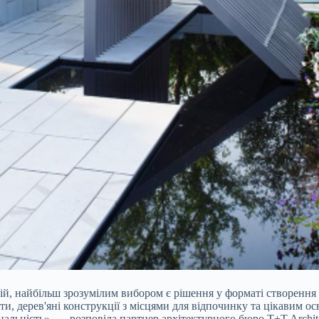
й, найбільш зрозумілим вибором є рішення у форматі створення 
ти, дерев'яні конструкції з місцями для відпочинку та цікавим ос
ональність», — розповіла партнер архітектурного бюро T+T Archit