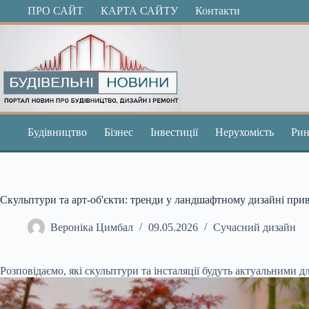
Перейти
ПРО САЙТ
КАРТА САЙТУ
Контакти
до
вмісту
Будівництво
Бізнес
Інвестиції
Нерухомість
Рин
Скульптури та арт-об'єкти: тренди у ландшафтному дизайні при
Вероніка Цимбал
09.05.2026
Сучасний дизайн
Розповідаємо, які скульптури та інсталяції будуть актуальними 