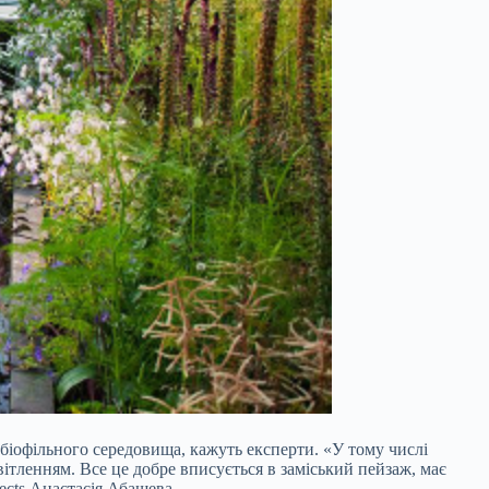
біофільного середовища, кажуть експерти. «У тому числі
вітленням. Все це добре вписується в заміський пейзаж, має
ects Анастасія Абашева.