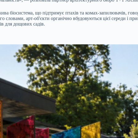
 жива біосистема, що підтримує птахів та комах-запилювачів, го
 словами, арт-об'єкти органічно вбудовуються цієї середи і при
ів для дощових садів.