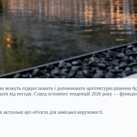
они можуть підкреслювати і доповнювати архітектурні рішення бу
ати від негоди. Серед основних тенденцій 2026 року — функціона
актуальні арт-об'єкти для заміської нерухомості.