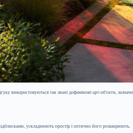
дгуку використовуються так звані дофамінові арт-об'єкти, зазна
и відблисками, ускладнюють простір і оптично його розширюють.