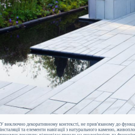
У виключно декоративному контексті, не прив'язаному до функці
інсталяції та елементи навігації з натурального каменю, живопло
приємну текстуру, відповідає тренду на екологічність та функці