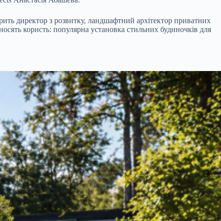
ворить директор з розвитку, ландшафтний архітектор приватних
носять користь: популярна установка стильних будиночків для