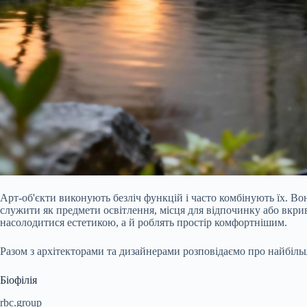
Арт-об'єкти виконують безліч функцій і часто комбінують їх. В
служити як предмети освітлення, місця для відпочинку або вкрив
насолодитися естетикою, а й роблять простір комфортнішим.
Разом з архітекторами та дизайнерами розповідаємо про найбільш 
Біофілія
rbc.group