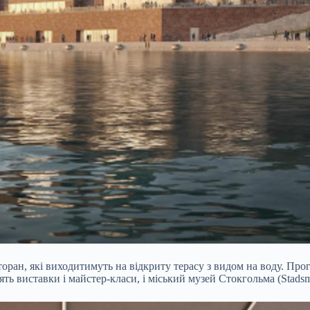
торан, які виходитимуть на відкриту терасу з видом на воду. Пр
ять виставки і майстер-класи, і міський музей Стокгольма (Stads