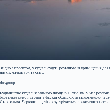
Згідно з проектом, у будівлі будуть розташовані приміщення для п
науки, літератури та світу.
rbc.group
Будівництво будівлі загальною площею 13 тис. кв. м має розпоча
буде переважно з дерева, а фасади облицюють відновленою черв
Стокгольма. Червоний відтінок зустрічається в класичних цеглян