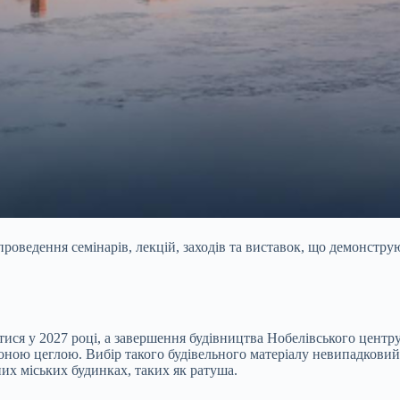
роведення семінарів, лекцій, заходів та виставок, що демонструют
тися у 2027 році, а завершення будівництва Нобелівського центр
оною цеглою. Вибір такого будівельного матеріалу невипадковий
их міських будинках, таких як ратуша.