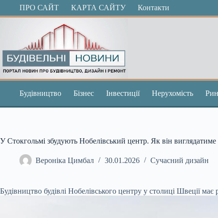
Перейти
ПРО САЙТ
КАРТА САЙТУ
Контакти
до
вмісту
Будівництво
Бізнес
Інвестиції
Нерухомість
Рин
У Стокгольмі збудують Нобелівський центр. Як він виглядатиме
Вероніка Цимбал
30.01.2026
Сучасний дизайн
Будівництво будівлі Нобелівського центру у столиці Швеції має р