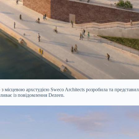
ьно з місцевою архстудією Sweco Architects розробила та представ
ливає із повідомлення Dezeen.