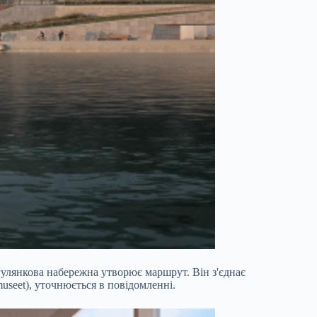
огулянкова набережна утворює маршрут. Він з'єднає
museet), уточнюється в повідомленні.