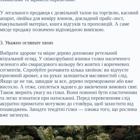
У легального продавця є дозвільний талон на торгівлю, касовий
апарат, лінійка для виміру ялинок, докладний прайс-лист,
пакувальний матеріал, книга відгуків та пропозицій. А саме
місце продажу позначено відповідною вивіскою.
3. Уважно огляньте хвою
Вибрати здорове та міцне дерево допоможе ретельний
візуальний огляд. У свіжозрубаної ялинки голки насиченого
зеленого або смарагдового кольору без жовтих і коричневих
сегментів. Спробуйте розчавити кілька хвоїнок: ви відчуєте
приємний аромат, а на руках залишиться маслянистий слід.
Якщо це не так, швидше за все, дерево переморожене або вже
висохло. А отже, сиплеться задовго до закінчення зимових свят.
Також зверніть увагу на гілки. Вони повинні бути еластичними
та легко згинатися при натисканні. Перед перевезенням слід
акуратно примотати мотузкою до стовбура, щоб захистити від
пошкоджень. Занадто тендітні гілки — ознака того, що рослина
вже загинула.