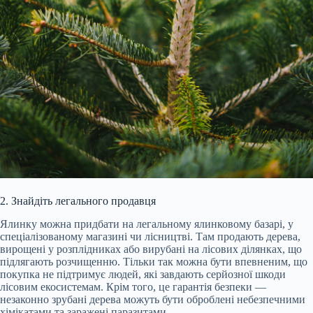
2. Знайдіть легального продавця
Ялинку можна придбати на легальному ялинковому базарі, у
спеціалізованому магазині чи лісництві. Там продають дерева,
вирощені у розплідниках або вирубані на лісових ділянках, що
підлягають розчищенню. Тільки так можна бути впевненим, що
покупка не підтримує людей, які завдають серйозної шкоди
лісовим екосистемам. Крім того, це гарантія безпеки —
незаконно зрубані дерева можуть бути оброблені небезпечними
хімікатами та заражені паразитами.