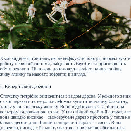
Хвоя виділяє фітонциди, які дезінфікують повітря, нормалізують
роботу нервової системи, зміцнюють імунітет та прискорюють
обмін речовин. Ці поради допоможуть знайти найкрасивішу
живу ялинку та надовго зберегти її вигляд.
1. Виберіть вид деревини
Спочатку потрібно визначитися з видом дерева. У кожного з них
є свої переваги та недоліки. Можна купити звичайну, блакитну,
датську чи канадську ялинку. Вони відрізняються за ціною, за
кольором та довжиною голок. У їли стійкий хвойний аромат, але
вона швидко висихає – свіжозрубане дерево простоїть у теплі не
більше десяти днів. Інший поширений варіант – сосна. Вона
дешевша, виглядає більш пухнастою і повільніше обсипається.