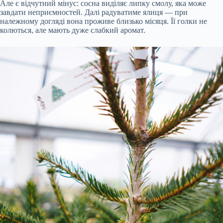
Але є відчутний мінус: сосна виділяє липку смолу, яка може
завдати неприємностей. Далі радуватиме ялиця — при
належному догляді вона проживе близько місяця. Її голки не
колються, але мають дуже слабкий аромат.