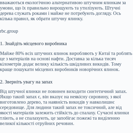
вважаються екологічною альтернативою штучним ялинкам за
умови, що їх правильно вирощують та утилізують. Штучні
дерева служать роками і майже не потребують догляду. Ось
кілька правил, як обрати штучну ялинку.
rbc.group
1. Знайдіть місцевого виробника
Майже 80% всіх штучних ялинок виробляють у Китаї та роблять
це з матеріалів на основі нафти. Доставка за кілька тисяч
кілометрів додає велику кількість шкідливих викидів. Тому
краще пошукати місцевих виробників новорічних ялинок.
2. Зверніть увагу на запах
Від штучної ялинки не повинен виходити синтетичний запах.
Якщо такий запах є, він вказує на неякісну сировину, з якої
виготовлено дерево, та наявність викидів у навколишнє
середовище. Для людини такий запах не токсичний, але від
якості матеріалів залежить стійкість до спалаху. Сучасні ялинки
тліють, а не спалахують, це запобігає пожежі та виділенню
великої кількості отруйних речовин.