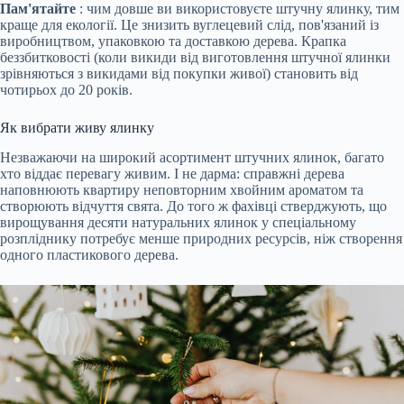
Пам'ятайте
: чим довше ви використовуєте штучну ялинку, тим
краще для екології. Це знизить вуглецевий слід, пов'язаний із
виробництвом, упаковкою та доставкою дерева. Крапка
беззбитковості (коли викиди від виготовлення штучної ялинки
зрівняються з викидами від покупки живої) становить від
чотирьох до 20 років.
Як вибрати живу ялинку
Незважаючи на широкий асортимент штучних ялинок, багато
хто віддає перевагу живим. І не дарма: справжні дерева
наповнюють квартиру неповторним хвойним ароматом та
створюють відчуття свята. До того ж фахівці стверджують, що
вирощування десяти натуральних ялинок у спеціальному
розпліднику потребує менше природних ресурсів, ніж створення
одного пластикового дерева.