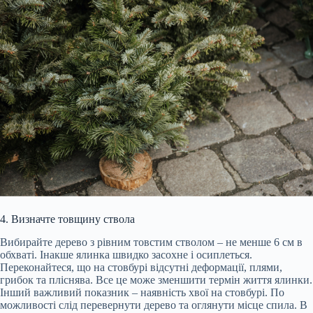
4. Визначте товщину ствола
Вибирайте дерево з рівним товстим стволом – не менше 6 см в
обхваті. Інакше ялинка швидко засохне і осиплеться.
Переконайтеся, що на стовбурі відсутні деформації, плями,
грибок та пліснява. Все це може зменшити термін життя ялинки.
Інший важливий показник – наявність хвої на стовбурі. По
можливості слід перевернути дерево та оглянути місце спила. В