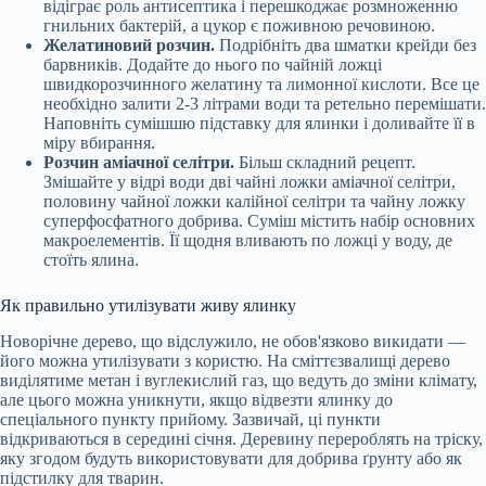
відіграє роль антисептика і перешкоджає розмноженню
гнильних бактерій, а цукор є поживною речовиною.
Желатиновий розчин.
Подрібніть два шматки крейди без
барвників. Додайте до нього по чайній ложці
швидкорозчинного желатину та лимонної кислоти. Все це
необхідно залити 2-3 літрами води та ретельно перемішати.
Наповніть сумішшю підставку для ялинки і доливайте її в
міру вбирання.
Розчин аміачної селітри.
Більш складний рецепт.
Змішайте у відрі води дві чайні ложки аміачної селітри,
половину чайної ложки калійної селітри та чайну ложку
суперфосфатного добрива. Суміш містить набір основних
макроелементів. Її щодня вливають по ложці у воду, де
стоїть ялина.
Як правильно утилізувати живу ялинку
Новорічне дерево, що відслужило, не обов'язково викидати —
його можна утилізувати з користю. На сміттєзвалищі дерево
виділятиме метан і вуглекислий газ, що ведуть до зміни клімату,
але цього можна уникнути, якщо відвезти ялинку до
спеціального пункту прийому. Зазвичай, ці пункти
відкриваються в середині січня. Деревину перероблять на тріску,
яку згодом будуть використовувати для добрива ґрунту або як
підстилку для тварин.