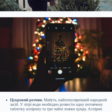
Цукровий розчин.
Мабуть, найпопулярніший народний
засіб. У літрі води необхідно розвести одну потовчену
таблетку аспірину та три чайні ложки цукру. Аспірин