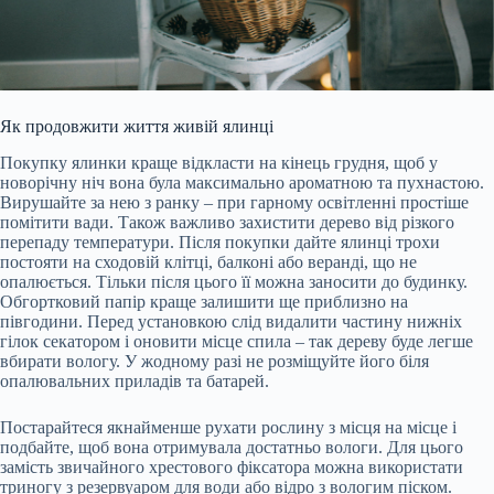
Як продовжити життя живій ялинці
Покупку ялинки краще відкласти на кінець грудня, щоб у
новорічну ніч вона була максимально ароматною та пухнастою.
Вирушайте за нею з ранку – при гарному освітленні простіше
помітити вади. Також важливо захистити дерево від різкого
перепаду температури. Після покупки дайте ялинці трохи
постояти на сходовій клітці, балконі або веранді, що не
опалюється. Тільки після цього її можна заносити до будинку.
Обгортковий папір краще залишити ще приблизно на
півгодини. Перед установкою слід видалити частину нижніх
гілок секатором і оновити місце спила – так дереву буде легше
вбирати вологу. У жодному разі не розміщуйте його біля
опалювальних приладів та батарей.
Постарайтеся якнайменше рухати рослину з місця на місце і
подбайте, щоб вона отримувала достатньо вологи. Для цього
замість звичайного хрестового фіксатора можна використати
триногу з резервуаром для води або відро з вологим піском.