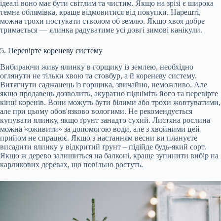
ідеалі воно має бути світлим та чистим. Якщо на зрізі є широка
темна облямівка, краще відмовитися від покупки. Нарешті,
можна трохи постукати стволом об землю. Якщо хвоя добре
тримається — ялинка радуватиме усі довгі зимові канікули.
5. Перевірте кореневу систему
Вибираючи живу ялинку в горщику із землею, необхідно
оглянути не тільки хвою та стовбур, а й кореневу систему.
Витягнути саджанець із горщика, звичайно, неможливо. Але
якщо продавець дозволить, акуратно підніміть його та перевірте
кінці коренів. Вони можуть бути білими або трохи жовтуватими,
але при цьому обов'язково вологими. Не рекомендується
купувати ялинку, якщо ґрунт занадто сухий. Листяна рослина
можна «оживити» за допомогою води, але з хвойними цей
прийом не спрацює. Якщо з настанням весни ви плануєте
висадити ялинку у відкритий ґрунт – підійде будь-який сорт.
Якщо ж дерево залишиться на балконі, краще зупинити вибір на
карликових деревах, що повільно ростуть.