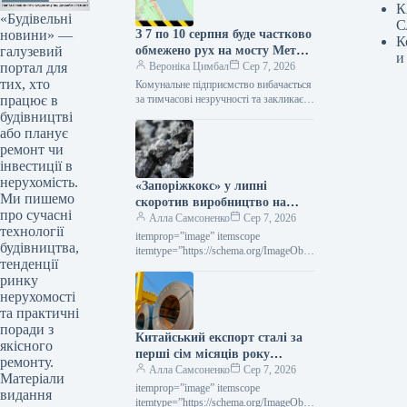
К
«Будівельні
С
новини» —
З 7 по 10 серпня буде частково
К
галузевий
обмежено рух на мосту Метро
и
портал для
(схема)
Вероніка Цимбал
Сер 7, 2026
тих, хто
Комунальне підприємство вибачається
працює в
за тимчасові незручності та закликає
враховувати обмеження при
будівництві
плануванні своїх поїздок. Сьогодні,
або планує
11:56 Фото: kyivcity.com.ua Ремонт
ремонт чи
дорожнього…
інвестиції в
нерухомість.
«Запоріжкокс» у липні
Ми пишемо
скоротив виробництво на
про сучасні
15,3% порівняно з попереднім
Алла Самсоненко
Сер 7, 2026
технології
місяцем.
itemprop=”image” itemscope
будівництва,
itemtype=”https://schema.org/ImageObje
тенденції
ct” rel=”nofollow”> zaporozhcoke.com
ринку
Новини Компанії виробництво коксу
Роздрукувати 130 07 Серпня 2026
нерухомості
«Запоріжкокс» у липні скоротив
та практичні
випуск продукції…
поради з
Китайський експорт сталі за
якісного
перші сім місяців року
ремонту.
зменшився на 4,4% у
Алла Самсоненко
Сер 7, 2026
Матеріали
порівнянні з минулим роком.
itemprop=”image” itemscope
видання
itemtype=”https://schema.org/ImageObje