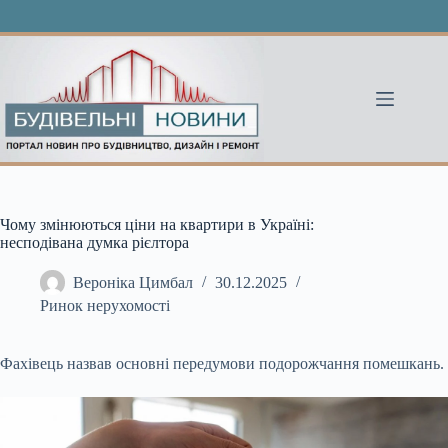
Перейти
до
вмісту
Чому змінюються ціни на квартири в Україні:
несподівана думка рієлтора
Вероніка Цимбал
30.12.2025
Ринок нерухомості
Фахівець назвав основні передумови подорожчання помешкань.