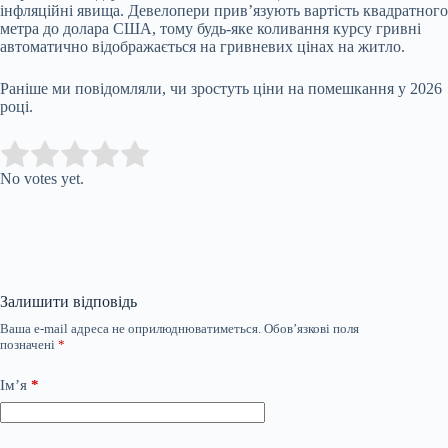
інфляційні явища. Девелопери прив’язують вартість квадратного
метра до долара США, тому будь-яке коливання курсу гривні
автоматично відображається на гривневих цінах на житло.
Раніше ми повідомляли, чи зростуть ціни на помешкання у 2026
році.
Submit Rating
Rate this item:
No votes yet.
Залишити відповідь
Ваша e-mail адреса не оприлюднюватиметься.
Обов’язкові поля
позначені
*
Ім’я
*