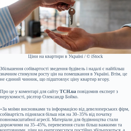
Ціни на квартири в Україні / © iStock
Збільшення собівартості зведення будівель і надалі є найбільш
значним стимулом росту цін на помешкання в Україні. Втім, це
не єдиний чинник, що підштовхує ціну квартир вгору.
Про це у коментарі для сайту
ТСН.ua
повідомив експерт з
нерухомості, рієлтор Олександр Бойко.
«За моїми висновками та інформацією від девелоперських фірм,
собівартість піднялася більш ніж на 30–35% від початку
повномасштабної агресії. Матеріали для будівництва стали
дорожчими на 35–45%, перевезення стали більш важкими та
коштовними, ціни на енергоресурси постійно збільшуються, а