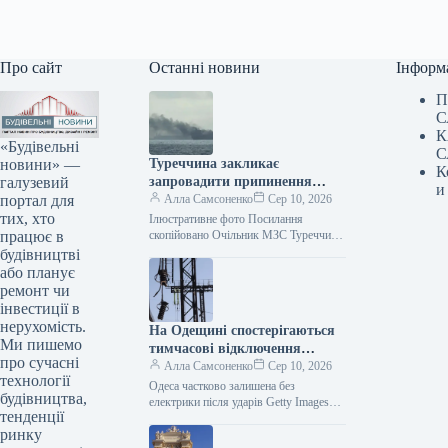
Про сайт
Останні новини
Інформ
П
С
К
«Будівельні
С
новини» —
Туреччина закликає
К
галузевий
запровадити припинення
и
портал для
вогню щодо суден у Чорному
Алла Самсоненко
Сер 10, 2026
тих, хто
морі.
Ілюстративне фото Посилання
працює в
скопійовано Очільник МЗС Туреччини
Хакан Фідан повідомив, що Туреччина
будівництві
висунула заклик до України та Росії
або планує
щодо встановлення…
ремонт чи
інвестиції в
нерухомість.
На Одещині спостерігаються
Ми пишемо
тимчасові відключення
про сучасні
електроенергії через одну з
Алла Самсоненко
Сер 10, 2026
технології
найсерйозніших атак,
Одеса частково залишена без
будівництва,
здійснених РФ.
електрики після ударів Getty Images
тенденції
Посилання скопійовано Ворог провів
ринку
один із наймасовіших нападів на