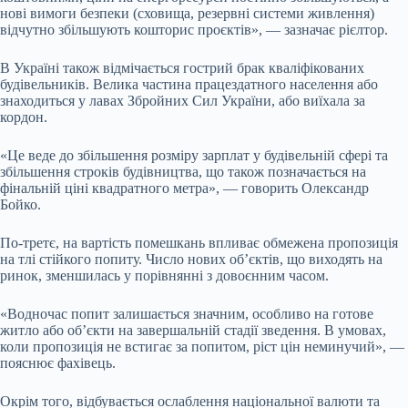
нові вимоги безпеки (сховища, резервні системи живлення)
відчутно збільшують кошторис проєктів», — зазначає рієлтор.
В Україні також відмічається гострий брак кваліфікованих
будівельників. Велика частина працездатного населення або
знаходиться у лавах Збройних Сил України, або виїхала за
кордон.
«Це веде до збільшення розміру зарплат у будівельній сфері та
збільшення строків будівництва, що також позначається на
фінальній ціні квадратного метра», — говорить Олександр
Бойко.
По-третє, на вартість помешкань впливає обмежена пропозиція
на тлі стійкого попиту. Число нових об’єктів, що виходять на
ринок, зменшилась у порівнянні з довоєнним часом.
«Водночас попит залишається значним, особливо на готове
житло або об’єкти на завершальній стадії зведення. В умовах,
коли пропозиція не встигає за попитом, ріст цін неминучий», —
пояснює фахівець.
Окрім того, відбувається ослаблення національної валюти та