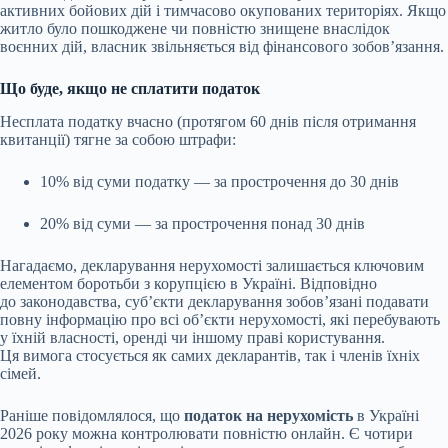
активних бойових дій і тимчасово окупованих територіях. Якщо
житло було пошкоджене чи повністю знищене внаслідок
воєнних дій, власник звільняється від фінансового зобов’язання.
Що буде, якщо не сплатити податок
Несплата податку вчасно (протягом 60 днів після отримання
квитанції) тягне за собою штрафи:
10% від суми податку — за прострочення до 30 днів
20% від суми — за прострочення понад 30 днів
Нагадаємо, декларування нерухомості залишається ключовим
елементом боротьби з корупцією в Україні. Відповідно
до законодавства, суб’єкти декларування зобов’язані подавати
повну інформацію про всі об’єкти нерухомості, які перебувають
у їхній власності, оренді чи іншому праві користування.
Ця вимога стосується як самих декларантів, так і членів їхніх
сімей.
Раніше повідомлялося, що
податок на нерухомість
в Україні
2026 року можна контролювати повністю онлайн. Є чотири