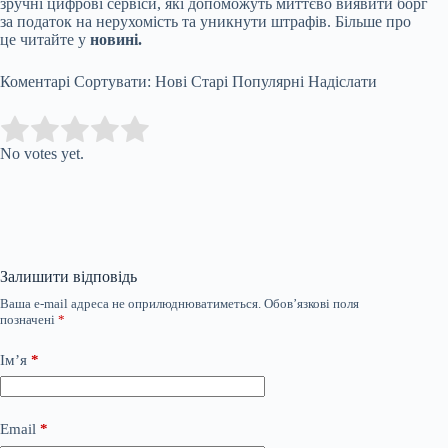
зручні цифрові сервіси, які допоможуть миттєво виявити борг
за податок на нерухомість та уникнути штрафів. Більше про
це читайте у
новині.
Коментарі Сортувати: Нові Старі Популярні Надіслати
Submit Rating
Rate this item:
No votes yet.
Залишити відповідь
Ваша e-mail адреса не оприлюднюватиметься.
Обов’язкові поля
позначені
*
Ім’я
*
Email
*