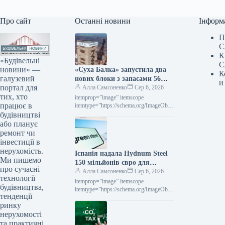
Про сайт
Останні новини
Інформ
П
С
К
«Будівельні
С
новини» —
«Суха Балка» запустила два
К
галузевий
нових блоки з запасами 56
и
портал для
тис. тонн руди
Алла Самсоненко
Сер 6, 2026
тих, хто
itemprop=”image” itemscope
працює в
itemtype=”https://schema.org/ImageObje
ct” rel=”nofollow”> Суха Балка Новини
будівництві
Індустрія Суха Балка Роздрукувати
або планує
201 06 Серпня 2026 «Суха Балка»
ремонт чи
запустила у роботу…
інвестиції в
нерухомість.
Іспанія надала Hydnum Steel
Ми пишемо
150 мільйонів євро для
про сучасні
спорудження підприємства з
Алла Самсоненко
Сер 6, 2026
технології
виробництва екологічно
itemprop=”image” itemscope
будівництва,
чистої сталі
itemtype=”https://schema.org/ImageObje
тенденції
ct” rel=”nofollow”> shutterstock.com H2
ринку
Green Steel Новини Глобальний ринок
Іспанія Роздрукувати 238 06 Серпня
нерухомості
2026 Іспанія виділила Hydnum…
та практичні