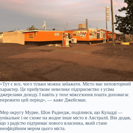
«Тут є все, чого тільки можна забажати. Місто має неповторний
характер. Це прибуткове невелике підприємство з усіма
джерелами доходу. І навіть у тихе міжсезоння пошта допомагає
пережити цей період», — каже Джейсман.
Мер округу Мурве, Шон Раднедж, поділився, що Куладді —
унікальне і не схоже на жодне інше місто в Австралії. Він додав,
що з радістю підтримає нового власника, який стане
неофіційним мером цього міста.