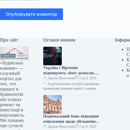
Опублікувати коментар
Про сайт
Останні новини
Інформ
П
С
К
«Будівельні
С
новини» —
Україна і Вірменія
К
галузевий
підвищують ліміт дозволів
и
портал для
для міжнародних
Дарина Ярмоленко
Сер 8, 2026
тих, хто
автомобільних перевезень на
“> За результатами зустрічі українсько-
працює в
600 одиниць.
вірменської мішаної комісії з питань
міжнародних автомобільних
будівництві
перевезень, Україна разом із
або планує
Вірменією прийняли рішення про
ремонт чи
збільшення…
інвестиції в
нерухомість.
Національний банк підвищив
Ми пишемо
очікування щодо збільшення
про сучасні
ВВП України у третьому
Дарина Ярмоленко
Сер 8, 2026