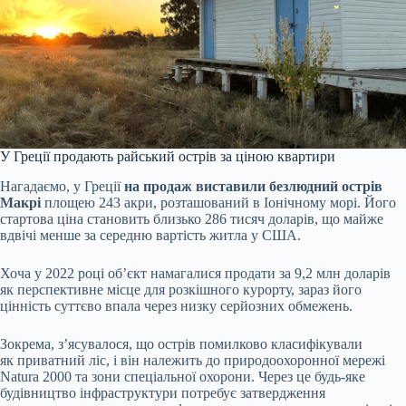
У Греції продають райський острів за ціною квартири
Нагадаємо, у Греції
на продаж виставили безлюдний острів
Макрі
площею 243 акри, розташований в Іонічному морі. Його
стартова ціна становить близько 286 тисяч доларів, що майже
вдвічі менше за середню вартість житла у США.
Хоча у 2022 році об’єкт намагалися продати за 9,2 млн доларів
як перспективне місце для розкішного курорту, зараз його
цінність суттєво впала через низку серйозних обмежень.
Зокрема, з’ясувалося, що острів помилково класифікували
як приватний ліс, і він належить до природоохоронної мережі
Natura 2000 та зони спеціальної охорони. Через це будь-яке
будівництво інфраструктури потребує затвердження