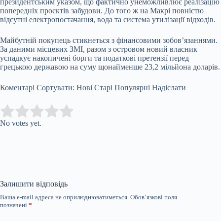
президентським указом, що фактично унеможливлює реалізацію
попередніх проєктів забудови. До того ж на Макрі повністю
відсутні електропостачання, вода та система утилізації відходів.
Майбутній покупець стикнеться з фінансовими зобов’язаннями.
За даними місцевих ЗМІ, разом з островом новий власник
успадкує накопичені борги та податкові претензії перед
грецькою державою на суму щонайменше 23,2 мільйона доларів.
Коментарі Сортувати: Нові Старі Популярні Надіслати
Submit Rating
Rate this item:
No votes yet.
Залишити відповідь
Ваша e-mail адреса не оприлюднюватиметься.
Обов’язкові поля
позначені
*