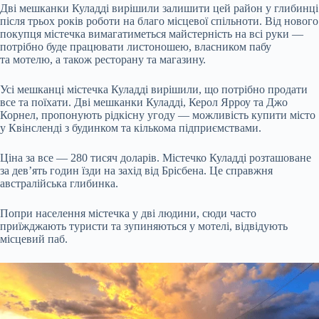
Дві мешканки Куладді вирішили залишити цей район у глибинці
після трьох років роботи на благо місцевої спільноти. Від нового
покупця містечка вимагатиметься майстерність на всі руки —
потрібно буде працювати листоношею, власником пабу
та мотелю, а також ресторану та магазину.
Усі мешканці містечка Куладді вирішили, що потрібно продати
все та поїхати. Дві мешканки Куладді, Керол Ярроу та Джо
Корнел, пропонують рідкісну угоду — можливість купити місто
у Квінсленді з будинком та кількома підприємствами.
Ціна за все — 280 тисяч доларів. Містечко Куладді розташоване
за дев’ять годин їзди на захід від Брісбена. Це справжня
австралійська глибинка.
Попри населення містечка у дві людини, сюди часто
приїжджають туристи та зупиняються у мотелі, відвідують
місцевий паб.