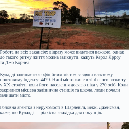
Робота на всіх вакансіях відразу може видатися важкою, однак
до такого ритму життя можна звикнути, кажуть Керол Ярроу
та Джо Корнел.
Куладді залишається офіційним містом завдяки власному
поштовому індексу: 4479. Нині місто живе в тіні свого розквіту
у XX столітті, коли його населення досягло піка у 270 осіб. Коли
закрилися місцева залізнична станція та школа, люди почали
залишати місто.
Головна агентка з нерухомості в Шарлевілі, Беккі Джейсман,
каже, що Куладді — рідкісна знахідка для покупців.