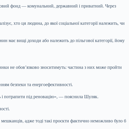
тловий фонд — комунальний, державний і приватний. Через
ізує, хто ця людина, до якої соціальної категорії належить, чи
н має вищі доходи або належить до пільгової категорії, йому
инки не обов’язково зноситимуть: частина з них може пройти
анням безпеки та енергоефективності.
ть і потрапити під реновацію», — пояснила Шуляк.
ості.
 мешканців, адже тоді такі проєкти фактично неможливо було б