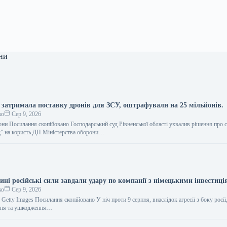
ни
 затримала поставку дронів для ЗСУ, оштрафували на 25 мільйонів.
ко
Сер 9, 2026
они Посилання скопійовано Господарський суд Рівненської області ухвалив рішення про 
 на користь ДП Міністерства оборони…
і російські сили завдали удару по компанії з німецькими інвестиц
ко
Сер 9, 2026
Getty Images Посилання скопійовано У ніч проти 9 серпня, внаслідок агресії з боку росії
ання та ушкодження…