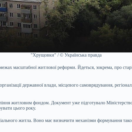
"Хрущовки" / © Українська правда
ежах масштабної житлової реформи. Йдеться, зокрема, про старі
 організації державної влади, місцевого самоврядування, регіон
вління житловим фондом. Документ уже підготувало Міністерство 
увати цього року.
ального житла. Воно має визначити механізми формування такого