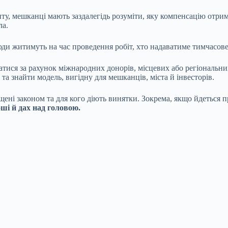
ту, мешканці мають заздалегідь розуміти, яку компенсацію отрим
ла.
ди житимуть на час проведення робіт, хто надаватиме тимчасове 
тися за рахунок міжнародних донорів, місцевих або регіональних
та знайти модель, вигідну для мешканців, міста й інвесторів.
щені законом та для кого діють винятки. Зокрема, якщо йдеться п
ші й дах над головою.