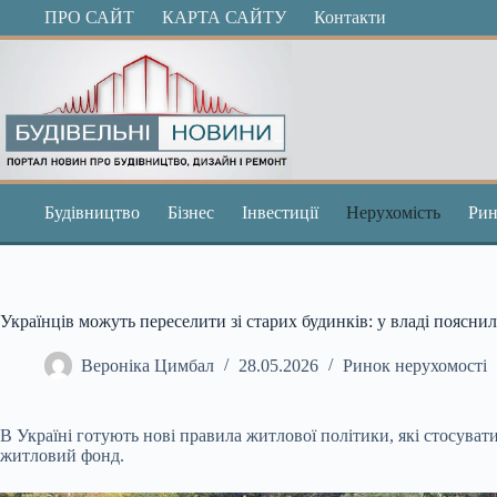
Перейти
ПРО САЙТ
КАРТА САЙТУ
Контакти
до
вмісту
Будівництво
Бізнес
Інвестиції
Нерухомість
Рин
Українців можуть переселити зі старих будинків: у владі поясни
Вероніка Цимбал
28.05.2026
Ринок нерухомості
В Україні готують нові правила житлової політики, які стосува
житловий фонд.