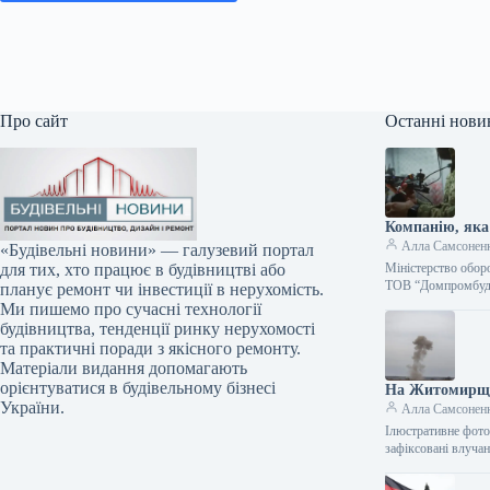
Про сайт
Останні нови
Компанію, яка
Алла Самсонен
«Будівельні новини» — галузевий портал
Міністерство обор
для тих, хто працює в будівництві або
ТОВ “Домпромбуд”
планує ремонт чи інвестиції в нерухомість.
Ми пишемо про сучасні технології
будівництва, тенденції ринку нерухомості
та практичні поради з якісного ремонту.
Матеріали видання допомагають
орієнтуватися в будівельному бізнесі
На Житомирщин
України.
Алла Самсонен
Ілюстративне фото 
зафіксовані влуч