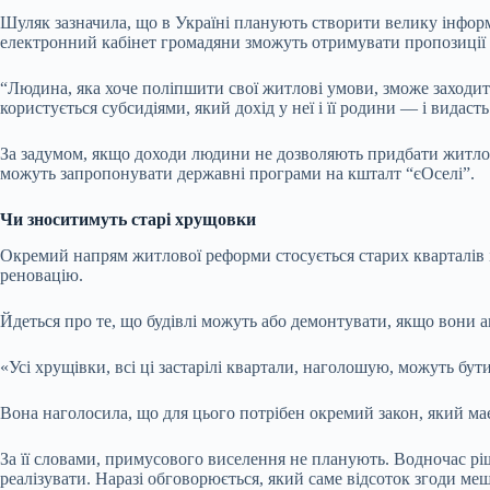
Шуляк зазначила, що в Україні планують створити велику інфор
електронний кабінет громадяни зможуть отримувати пропозиції
“Людина, яка хоче поліпшити свої житлові умови, зможе заходити 
користується субсидіями, який дохід у неї і її родини — і видас
За задумом, якщо доходи людини не дозволяють придбати житло,
можуть запропонувати державні програми на кшталт “єОселі”.
Чи зноситимуть старі хрущовки
Окремий напрям житлової реформи стосується старих кварталів і
реновацію.
Йдеться про те, що будівлі можуть або демонтувати, якщо вони а
«Усі хрущівки, всі ці застарілі квартали, наголошую, можуть бу
Вона наголосила, що для цього потрібен окремий закон, який має
За її словами, примусового виселення не планують. Водночас рі
реалізувати. Наразі обговорюється, який саме відсоток згоди м