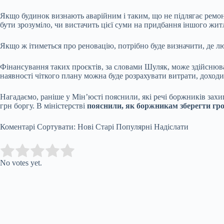
Якщо будинок визнають аварійним і таким, що не підлягає ремон
бути зрозуміло, чи вистачить цієї суми на придбання іншого жит
Якщо ж ітиметься про реновацію, потрібно буде визначити, де лю
Фінансування таких проєктів, за словами Шуляк, може здійснюва
наявності чіткого плану можна буде розрахувати витрати, доходи 
Нагадаємо, раніше у Мін’юсті пояснили, які речі боржників захи
грн боргу. В міністерстві
пояснили,
як боржникам зберегти гро
Коментарі Сортувати: Нові Старі Популярні Надіслати
Submit Rating
Rate this item:
No votes yet.