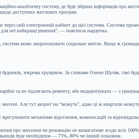
маційно-аналітичну систему, де буде зібрана інформація про жи
 щодо доступних житлових програм.
через свій електронний кабінет до цієї системи. Система проанал
ть для неї найкращі рішення”, — пояснила нардепка.
 система може запропонувати соціальне житло. Якщо ж громадяни
 будинків, зокрема хрущовок. За словами Олени Шуляк, такі буд
варійні та не підлягають ремонту, або модернізувати — з урахув
ти знесені. Але тут акцент на “можуть”, адже ці ж квартали можу
 врегулювати механізми відселення, компенсацій та відповідальн
шення про знесення чи реновацію не вимагатиме згоди всіх 100%
ешканців буде необхідним — 75%, 80% чи інший показник.