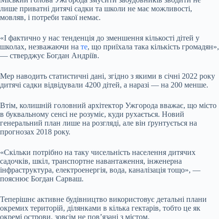
лише приватні дитячі садки та школи не має можливості,
мовляв, і потреби такої немає.
«І фактично у нас тенденція до зменшення кількості дітей у
школах, незважаючи на
те
, що приїхала така кількість громадян»,
— стверджує Богдан Андріїв.
Мер наводить статистичні дані, згідно з якими в січні 2022 року
дитячі садки відвідували 4200 дітей, а наразі — на 200 менше.
Втім, колишній головний архітектор Ужгорода вважає, що місто
в буквальному сенсі не розуміє, куди рухається. Новий
генеральний план лише на розгляді, але він ґрунтується на
прогнозах 2018 року.
«Скільки потрібно на таку чисельність населення дитячих
садочків, шкіл, транспортне навантаження, інженерна
інфраструктура, електроенергія, вода, каналізація тощо», —
пояснює Богдан Сарваш.
Теперішнє активне будівництво використовує детальні плани
окремих територій, ділянками в кілька гектарів, тобто це як
окремі острови, зовсім не пов’язані з містом.