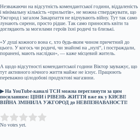
Незважаючи на відсутність комендантської години, віддаленість
і мінімальну кількість «прильотів», не можна стверджувати, що
Ужгород і загалом Закарпаття не відчувають війну. Тут так само
лунають сирени, просто рідше. Так само приносять квіти та
доглядають за могилами героїв їхні родичі та близькі.
«У душі кожного вона є, хто будь-яким чином причетний до
цього. У когось чи родичі, чи знайомі на „нулі“, і постраждали,
поранені, мають наслідки», — каже місцевий житель.
А щодо відсутності комендантської години Віктор зауважує, що
тут активного нічного життя майже не існує. Працюють
переважно цілодобові продуктові магазини.
▶ На YouTube-каналі ТСН можна переглянути за цим
посиланням:
ЦІНИ і РІВЕНЬ ЖИТТЯ вже як у КИЄВІ!
ВІЙНА ЗМІНИЛА УЖГОРОД до НЕВПІЗНАВАНОСТІ!
Submit Rating
Rate this item:
No votes yet.