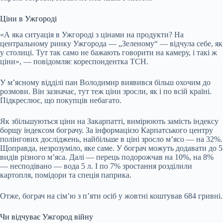
Ціни в Ужгороді
«А яка ситуація в Ужгороді з цінами на продукти? На
центральному ринку Ужгорода — „Зеленому“ — відчула себе, як
у столиці. Тут так само не бажають говорити на камеру, і такі ж
ціни», — повідомляє кореспондентка ТСН.
У м’ясному відділі пан Володимир виявився більш охочим до
розмови. Він зазначає, тут теж ціни зросли, як і по всій країні.
Підкреслює, що покупців небагато.
Як збільшуються ціни на Закарпатті, вимірюють замість індексу
борщу індексом бограчу. За інформацією Карпатського центру
полінгових досліджень, найбільше в ціні зросло м’ясо — на 32%.
Щоправда, незрозуміло, яке саме. У бограч можуть додавати до 5
видів різного м’яса. Далі — перець подорожчав на 10%, на 8%
— несподівано — вода 5 л. І по 7% зростання розділили
картопля, помідори та спеція паприка.
Отже, бограч на сім’ю з п’яти осіб у жовтні коштував 684 гривні.
Чи відчуває Ужгород війну