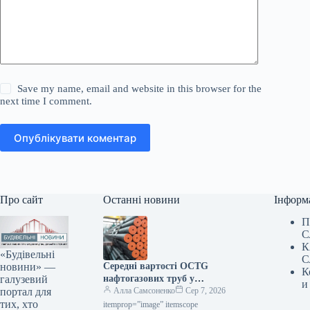
Save my name, email and website in this browser for the
next time I comment.
Опублікувати коментар
Про сайт
Останні новини
Інформ
П
С
К
«Будівельні
С
новини» —
Середні вартості OCTG
К
галузевий
нафтогазових труб у
и
портал для
Сполучених Штатах у липні
Алла Самсоненко
Сер 7, 2026
тих, хто
залишалися незмінними,
itemprop=”image” itemscope