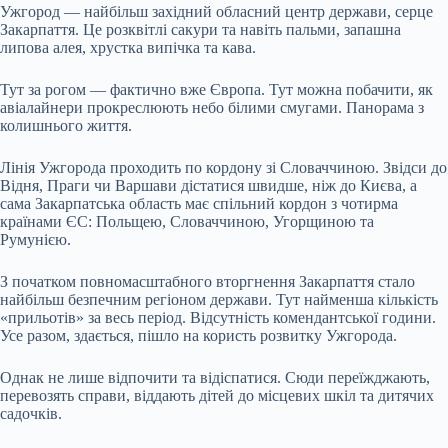
Ужгород — найбільш західний обласний центр держави, серце
Закарпаття. Це розквітлі сакури та навіть пальми, запашна
липова алея, хрустка випічка та кава.
Тут за рогом — фактично вже Європа. Тут можна побачити, як
авіалайнери прокреслюють небо білими смугами. Панорама з
колишнього життя.
Лінія Ужгорода проходить по кордону зі Словаччиною. Звідси до
Відня, Праги чи Варшави дістатися швидше, ніж до Києва, а
сама Закарпатська область має спільний кордон з чотирма
країнами ЄС: Польщею, Словаччиною, Угорщиною та
Румунією.
З початком повномасштабного вторгнення Закарпаття стало
найбільш безпечним регіоном держави. Тут найменша кількість
«прильотів» за весь період. Відсутність комендантської години.
Усе разом, здається, пішло на користь розвитку Ужгорода.
Однак не лише відпочити та відіспатися. Сюди переїжджають,
перевозять справи, віддають дітей до місцевих шкіл та дитячих
садочків.