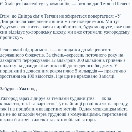
Є й місцеві жителі тут у компанії», — розповідає Тетяна Шелест.
Втім, до Дніпра сім’я Тетяни не збирається повертатися: «У
Дніпро після завершення війни ми не повернемося. Ми тут
будуємо своє життя, звели виробництво, будуємо друге, вже наш
син відвідує ужгородську школу, ми вже отримали ужгородську
прописку».
Релоковані підприємства — це податки до місцевого та
державного бюджетів. За січень–вересень поточного року на
Закарпатті перерахували 12 мільярдів 300 мільйонів гривень з
податку на доходи фізичних осіб до зведеного бюджету. У
порівнянні з довоєнним роком плюс 5 мільярдів — практично
зростання на 100 відсотків, і це ще не враховано 3 місяці.
Забудова Ужгорода
Ужгород зараз лідирує за темпами будівництва — як за
кількістю, так і за вартістю. Тут найвищі розцінки як на оренду,
так і на придбання квадратних метрів. Однак мешканцям міста
це не до вподоби через труднощі з комунікаціями, переповнені
школи й дитячі садочки та автомобільні затори.
Міський голова Ужгорода змусити забудовників зводити не