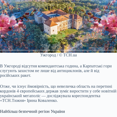
Ужгород / © ТСН.ua
В Ужгороді відсутня комендантська година, а Карпатські гори
слугують захистом не лише від антициклонів, але й від
російських ракет.
Отже, чи існує ймовірність, що невеличка область на перетині
кордонів 4 європейських держав зуміє виростити у себе новітній
український мегаполіс — досліджувала кореспондентка
«ТСН.Тижня» Ірина Коваленко.
Найбільш безпечний регіон України