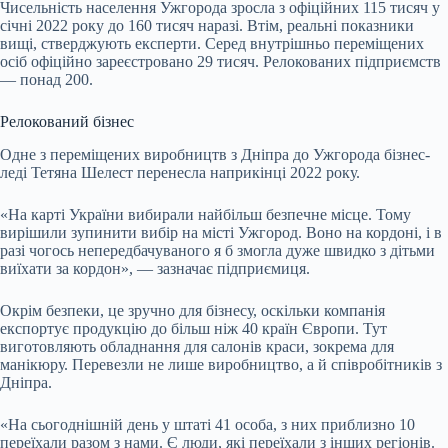
Чисельність населення Ужгорода зросла з офіційних 115 тисяч у
січні 2022 року до 160 тисяч наразі. Втім, реальні показники
вищі, стверджують експерти. Серед внутрішньо переміщених
осіб офіційно зареєстровано 29 тисяч. Релокованих підприємств
— понад 200.
Релокований бізнес
Одне з переміщених виробництв з Дніпра до Ужгорода бізнес-
леді Тетяна Шелест перенесла наприкінці 2022 року.
«На карті України вибирали найбільш безпечне місце. Тому
вирішили зупинити вибір на місті Ужгород. Воно на кордоні, і в
разі чогось непередбачуваного я б змогла дуже швидко з дітьми
виїхати за кордон», — зазначає підприємиця.
Окрім безпеки, це зручно для бізнесу, оскільки компанія
експортує продукцію до більш ніж 40 країн Європи. Тут
виготовляють обладнання для салонів краси, зокрема для
манікюру. Перевезли не лише виробництво, а й співробітників з
Дніпра.
«На сьогоднішній день у штаті 41 особа, з них приблизно 10
переїхали разом з нами. Є люди, які переїхали з інших регіонів.