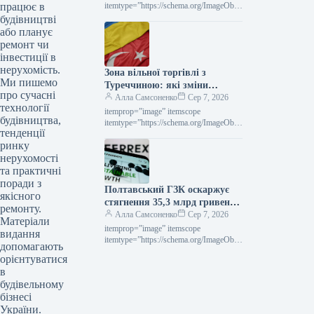
працює в
досягнувши позначки $2563 за
itemtype=”https://schema.org/ImageObje
ct” rel=”nofollow”> Новини
будівництві
тонну.
Глобальний ринок ціни на прокат
або планує
Роздрукувати 297 06 Серпня 2026
ремонт чи
Середні ціни на нафтогазові труби…
інвестиції в
нерухомість.
Зона вільної торгівлі з
Ми пишемо
Туреччиною: які зміни
про сучасні
чекають на українське
Алла Самсоненко
Сер 7, 2026
технології
металоведення
itemprop=”image” itemscope
будівництва,
itemtype=”https://schema.org/ImageObje
тенденції
ct” rel=”nofollow”>
ринку
СтаттіІндустріяторгівляРоздрукувати
7106 Серпня 2026 ЗВТ із Туреччиною:
нерухомості
що зміниться для української
та практичні
металопродукції Читайте на
поради з
Полтавський ГЗК оскаржує
русскомRead in…
якісного
стягнення 35,3 млрд гривень
ремонту.
за невиконання норм
Алла Самсоненко
Сер 7, 2026
Матеріали
валютного регулювання.
itemprop=”image” itemscope
видання
itemtype=”https://schema.org/ImageObje
допомагають
ct” rel=”nofollow”> shutterstock.com
орієнтуватися
Новини Компанії Полтавський ГЗК
в
Роздрукувати 292 06 Серпня 2026
будівельному
Полтавський ГЗК оскаржує штраф у
бізнесі
35,3…
України.