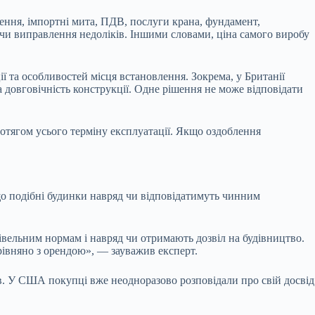
лення, імпортні мита, ПДВ, послуги крана, фундамент,
 чи виправлення недоліків. Іншими словами, ціна самого виробу
ї та особливостей місця встановлення. Зокрема, у Британії
а довговічність конструкції. Одне рішення не може відповідати
протягом усього терміну експлуатації. Якщо оздоблення
що подібні будинки навряд чи відповідатимуть чинним
дівельним нормам і навряд чи отримають дозвіл на будівництво.
рівняно з орендою», — зауважив експерт.
. У США покупці вже неодноразово розповідали про свій досвід