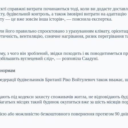
єкті справжні витрати починаються тоді, коли ви додаєте достав
у, будівельний контроль, а також імовірні витрати на адаптацію
ту — це вже зовсім інша історія», — пояснила експертка.
ли його правильно спроєктовано з урахуванням клімату, орієнтаці
етичність, вентиляцію, сонячне нагрівання, ризик перегрівання т
ому, з чого він зроблений, звідки походить і як поводитиметься 
 збільшить вуглецевий слід», — розповіла Саадуні.
м нормам
едерації будівельників Британії Ріко Войтулевич також вважає, 
дають під кодекси захисту споживачів житла, не відповідають бу
агатьох місцях такий будинок окупиться вже за шість місяців по
ією або можливістю безкоштовного повернення протягом 90 днів