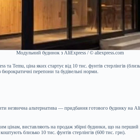
Модульний будинок з AliExpress / © aliexpress.com
s та Temu, ціна яких стартує від 10 тис. фунтів стерлінгів (близ
 бюрократичні перепони та будівельні норми.
вити незвична альтернатива — придбання готового будинку на Al
ким цінам, виставляють на продаж збірні будинки, що на перший
оштують близько 10 тис. фунтів стерлінгів (600 тис. грн).