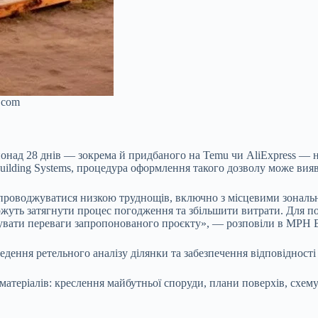
.com
 понад 28 днів — зокрема й придбаного на Temu чи AliExpress — 
ilding Systems, процедура оформлення такого дозволу може вия
упроводжуватися низкою труднощів, включно з місцевими зональ
жуть затягнути процес погодження та збільшити витрати. Для по
вати переваги запропонованого проєкту», — розповіли в MPH Bu
ення ретельного аналізу ділянки та забезпечення відповідності 
атеріалів: креслення майбутньої споруди, плани поверхів, схему