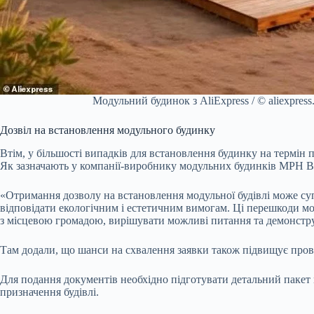
Модульний будинок з AliExpress / © aliexpress
Дозвіл на встановлення модульного будинку
Втім, у більшості випадків для встановлення будинку на термін
Як зазначають у компанії-виробнику модульних будинків MPH Bu
«Отримання дозволу на встановлення модульної будівлі може с
відповідати екологічним і естетичним вимогам. Ці перешкоди мо
з місцевою громадою, вирішувати можливі питання та демонстру
Там додали, що шанси на схвалення заявки також підвищує провед
Для подання документів необхідно підготувати детальний пакет м
призначення будівлі.