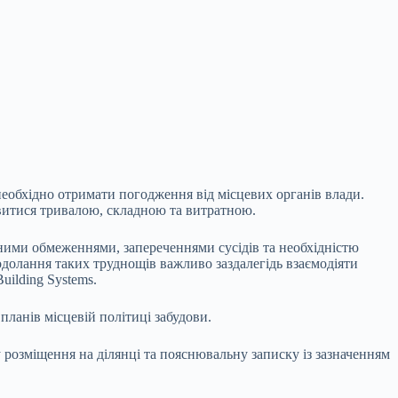
необхідно отримати погодження від місцевих органів влади.
витися тривалою, складною та витратною.
ними обмеженнями, запереченнями сусідів та необхідністю
долання таких труднощів важливо заздалегідь взаємодіяти
ilding Systems.
планів місцевій політиці забудови.
 розміщення на ділянці та пояснювальну записку із зазначенням