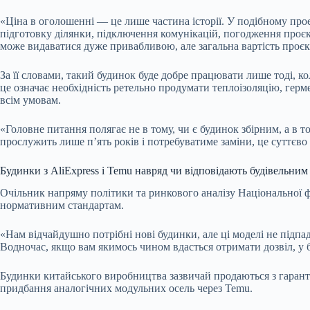
«Ціна в оголошенні — це лише частина історії. У подібному про
підготовку ділянки, підключення комунікацій, погодження проєкт
може видаватися дуже привабливою, але загальна вартість проєк
За її словами, такий будинок буде добре працювати лише тоді, ко
це означає необхідність ретельно продумати теплоізоляцію, герм
всім умовам.
«Головне питання полягає не в тому, чи є будинок збірним, а в т
прослужить лише п’ять років і потребуватиме заміни, це суттєво
Будинки з AliExpress і Temu навряд чи відповідають будівельни
Очільник напряму політики та ринкового аналізу Національної ф
нормативним стандартам.
«Нам відчайдушно потрібні нові будинки, але ці моделі не підпа
Водночас, якщо вам якимось чином вдасться отримати дозвіл, у б
Будинки китайського виробництва зазвичай продаються з гарант
придбання аналогічних модульних осель через Temu.