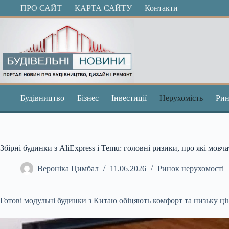
Перейти
ПРО САЙТ
КАРТА САЙТУ
Контакти
до
вмісту
Будівництво
Бізнес
Інвестиції
Нерухомість
Рин
Збірні будинки з AliExpress і Temu: головні ризики, про які мовч
Вероніка Цимбал
11.06.2026
Ринок нерухомості
Готові модульні будинки з Китаю обіцяють комфорт та низьку ці