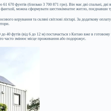
 670 фунтів (близько 3 700 871 грн). Він має дві спальні, дві ві
ки фантазії, можна сформувати шестикімнатне житло, поєднавши тр
осового керування та скляні світлові ліхтарі. За додаткову опл
штори.
 40 футів (від 6 до 12 м) постачається з Китаю вже в готовому 
 хто часто змінює місце проживання або подорожує.