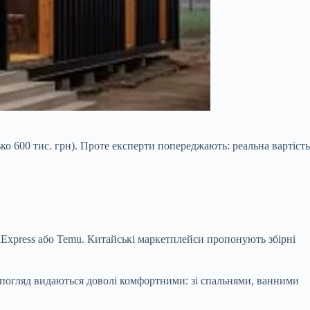
ько 600 тис. грн). Проте експерти попереджають: реальна вартість
iExpress або Temu. Китайські маркетплейси пропонують збірні
 погляд видаються доволі комфортними: зі спальнями, ванними