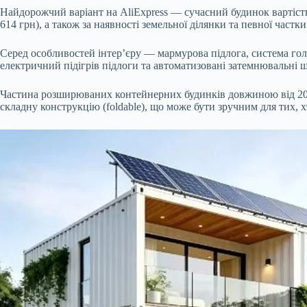
Найдорожчий варіант на AliExpress — сучасний будинок вартістю 61
614 грн), а також за наявності земельної ділянки та певної част
Серед особливостей інтер’єру — мармурова підлога, система гол
електричний підігрів підлоги та автоматизовані затемнювальні 
Частина розширюваних контейнерних будинків довжиною від 20 до
складну конструкцію (foldable), що може бути зручним для тих,