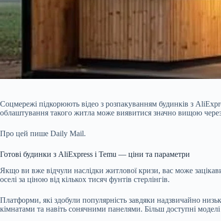
Соцмережі підкорюють відео з розпакуванням будинків з AliExpres
облаштування такого житла може виявитися значно вищою через
Про цей пише Daily Mail.
Готові будинки з AliExpress і Temu — ціни та параметри
Якщо ви вже відчули наслідки житлової кризи, вас може заціка
оселі за ціною від кількох тисяч фунтів стерлінгів.
Платформи, які здобули популярність завдяки надзвичайно низь
кімнатами та навіть сонячними панелями. Більш доступні моделі к