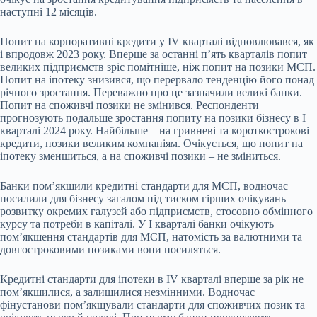
наступні 12 місяців.
Попит на корпоративні кредити у IV кварталі відновлювався, як
і впродовж 2023 року. Вперше за останні п’ять кварталів попит
великих підприємств зріс помітніше, ніж попит на позики МСП.
Попит на іпотеку знизився, що перервало тенденцію його понад
річного зростання. Переважно про це зазначили великі банки.
Попит на споживчі позики не змінився. Респонденти
прогнозують подальше зростання попиту на позики бізнесу в І
кварталі 2024 року. Найбільше – на гривневі та короткострокові
кредити, позики великим компаніям. Очікується, що попит на
іпотеку зменшиться, а на споживчі позики – не зміниться.
Банки пом’якшили кредитні стандарти для МСП, водночас
посилили для бізнесу загалом під тиском гірших очікувань
розвитку окремих галузей або підприємств, стосовно обмінного
курсу та потреби в капіталі. У I кварталі банки очікують
пом’якшення стандартів для МСП, натомість за валютними та
довгостроковими позиками вони посиляться.
Кредитні стандарти для іпотеки в IV кварталі вперше за рік не
пом’якшилися, а залишилися незмінними. Водночас
фінустанови пом’якшували стандарти для споживчих позик та