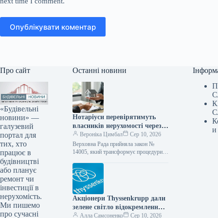
next time I comment.
Опублікувати коментар
Про сайт
Останні новини
Інформ
П
С
К
«Будівельні
С
новини» —
Нотаріуси перевірятимуть
К
галузевий
власників нерухомості через
и
портал для
базу даних боржників: коли
Вероніка Цимбал
Сер 10, 2026
тих, хто
угоду може бути скасовано
Верховна Рада прийняла закон №
працює в
14005, який трансформує процедури
купівлі-продажу нерухомості.
будівництві
Починаючи з жовтня, нотаріуси
або планує
та державні реєстратори будуть
ремонт чи
автоматично звіряти продавців
інвестиції в
через…
нерухомість.
Акціонери Thyssenkrupp дали
Ми пишемо
зелене світло відокремленню
про сучасні
підрозділу з обробки
Алла Самсоненко
Сер 10, 2026