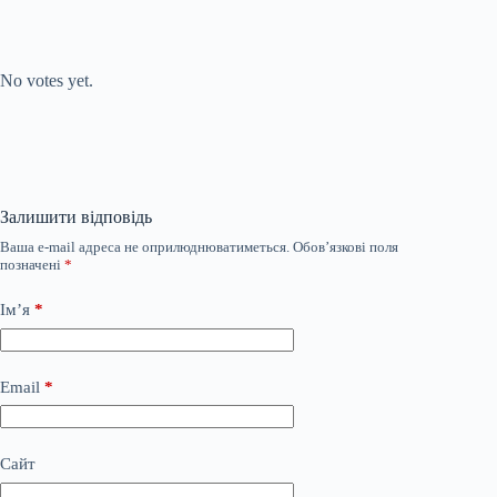
Submit Rating
Rate this item:
No votes yet.
Залишити відповідь
Ваша e-mail адреса не оприлюднюватиметься.
Обов’язкові поля
позначені
*
Ім’я
*
Email
*
Сайт