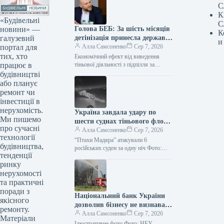
С
К
«Будівельні
С
новини» —
Голова БЕБ: За шість місяців
К
галузевий
детінізація принесла державі
и
портал для
13,8 мільярда гривень
Алла Самсоненко
Сер 7, 2026
тих, хто
Економічний ефект від виведення
працює в
тіньової діяльності з підпілля за
півроку досяг понад 13,8 мільярда
будівництві
гривень. Додатково, близько 1,8
або планує
мільярда гривень…
ремонт чи
інвестиції в
нерухомість.
Україна завдала удару по
Ми пишемо
шести суднах тіньового флоту
про сучасні
РФ і 10 енергетичних вузлах.
Алла Самсоненко
Сер 7, 2026
технології
“Птахи Мадяра” атакували 6
будівництва,
російських суден за одну ніч Фото:
тенденції
“Мадяр” Посилання скопійовано Сили
ринку
безпілотних систем 6-7 серпня вразили
102…
нерухомості
та практичні
поради з
Національний банк України
якісного
дозволив бізнесу не визнавати
ремонту.
дефолт через атаки Росії.
Алла Самсоненко
Сер 7, 2026
Матеріали
Ілюстративне фото Фото: НБУ