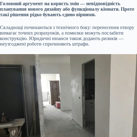
Головний аргумент на користь змін — невідповідність
планування нового дизайну або функціоналу кімнати. Проте
такі рішення рідко бувають єдино вірними.
Складнощі починаються з технічного боку: перенесення отвору
вимагає точних розрахунків, а помилки можуть послабити
конструкцію. Юридичні нюанси також додають ризиків —
неузгоджені роботи спричиняють штрафи.