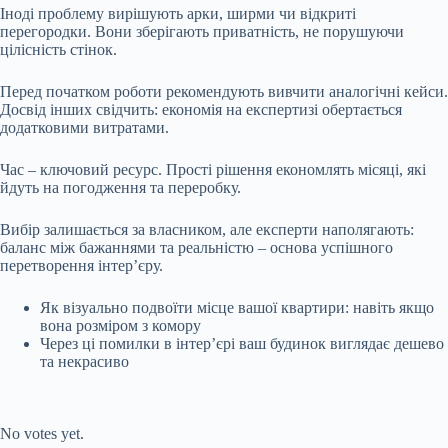
Іноді проблему вирішують арки, ширми чи відкриті
перегородки. Вони зберігають приватність, не порушуючи
цілісність стінок.
Перед початком роботи рекомендують вивчити аналогічні кейси.
Досвід інших свідчить: економія на експертизі обертається
додатковими витратами.
Час – ключовий ресурс. Прості рішення економлять місяці, які
йдуть на погодження та переробку.
Вибір залишається за власником, але експерти наполягають:
баланс між бажаннями та реальністю – основа успішного
перетворення інтер’єру.
Як візуально подвоїти місце вашої квартири: навіть якщо
вона розміром з комору
Через ці помилки в інтер’єрі ваш будинок виглядає дешево
та некрасиво
Submit Rating
Rate this item:
No votes yet.