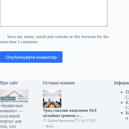
Save my name, email and website in this browser for the
next time I comment.
Опублікувати коментар
Про сайт
Останні новини
Інформ
П
С
К
«Будівельні
С
новини» —
Уряд схвалив виділення 64,8
К
галузевий
мільйона гривень з
и
портал для
державного бюджету для
Дарина Ярмоленко
Сер 9, 2026
тих, хто
відновлювальних робіт та
> Фото: