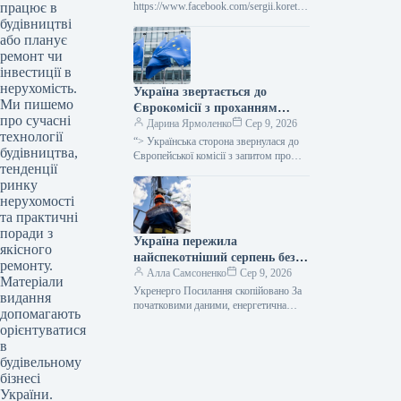
працює в
подолання наслідків війни.
https://www.facebook.com/sergii.koretsk
yi.page Уряд України схвалив
будівництві
виділення коштів, запланованих у
або планує
державному бюджеті на 2026 рік для
ремонт чи
фінансування регіональної політики,
інвестиції в
з…
нерухомість.
Україна звертається до
Ми пишемо
Єврокомісії з проханням
про сучасні
надати 220 мільйонів євро для
Дарина Ярмоленко
Сер 9, 2026
технології
допомоги
“> Українська сторона звернулася до
будівництва,
сільськогосподарським
Європейської комісії з запитом про
тенденції
надання 220 мільйонів євро у вигляді
виробникам через
ринку
безповоротної фінансової допомоги.
заблоковані порти.
Ця…
нерухомості
та практичні
поради з
Україна пережила
якісного
найспекотніший серпень без
ремонту.
відключень електроенергії –
Алла Самсоненко
Сер 9, 2026
Матеріали
заявив Шмигаль.
Укренерго Посилання скопійовано За
видання
початковими даними, енергетична
допомагають
система України пережила пік
орієнтуватися
серпневої спеки, який встановив новий
в
температурний рекорд, не вдаючись…
будівельному
бізнесі
України.