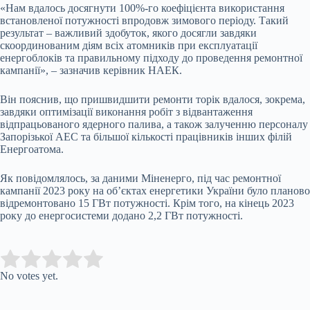
«Нам вдалось досягнути 100%-го коефіцієнта використання
встановленої потужності впродовж зимового періоду. Такий
результат – важливий здобуток, якого досягли завдяки
скоординованим діям всіх атомників при експлуатації
енергоблоків та правильному підходу до проведення ремонтної
кампанії», – зазначив керівник НАЕК.
Він пояснив, що пришвидшити ремонти торік вдалося, зокрема,
завдяки оптимізації виконання робіт з відвантаження
відпрацьованого ядерного палива, а також залученню персоналу
Запорізької АЕС та більшої кількості працівників інших філій
Енергоатома.
Як повідомлялось, за даними Міненерго, під час ремонтної
кампанії 2023 року на об’єктах енергетики України було планово
відремонтовано 15 ГВт потужності. Крім того, на кінець 2023
року до енергосистеми додано 2,2 ГВт потужності.
Submit Rating
Rate this item:
No votes yet.