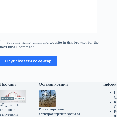
Save my name, email and website in this browser for the
next time I comment.
Опублікувати коментар
Про сайт
Останні новини
Інформ
П
С
К
«Будівельні
С
новини» —
Річна торгівля
К
галузевий
електроенергією зазнала
и