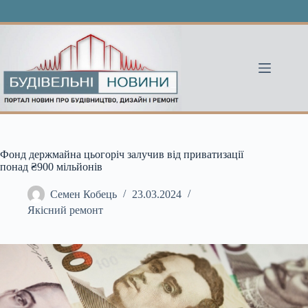
Перейти
до
вмісту
Фонд держмайна цьогоріч залучив від приватизації
понад ₴900 мільйонів
Семен Кобець
23.03.2024
Якісний ремонт