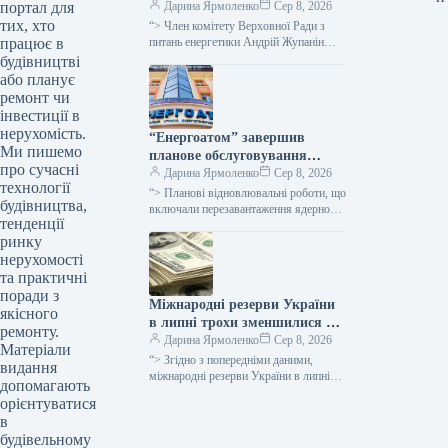
портал для
невдачі через військові
Дарина Ярмоленко
Сер 8, 2026
тих, хто
загрози для покупців та
“> Член комітету Верховної Ради з
працює в
надмірну вартість,
питань енергетики Андрій Жупанін
вважає, що однією з причин невдачі
будівництві
повідомляє народний депутат.
аукціону з продажу електроенергії…
або планує
ремонт чи
інвестиції в
нерухомість.
“Енергоатом” завершив
Ми пишемо
планове обслуговування
про сучасні
п’ятого енергетичного блоку
Дарина Ярмоленко
Сер 8, 2026
технології
“> Планові відновлювальні роботи, що
будівництва,
включали перезавантаження ядерного
тенденції
палива, завершено на п’яти
ринку
енергоблоках атомних електростанцій.
Крім того, завершено ремонтні
нерухомості
заходи…
та практичні
поради з
Міжнародні резерви України
якісного
в липні трохи зменшилися –
ремонту.
до 51,2 мільярда доларів
Дарина Ярмоленко
Сер 8, 2026
Матеріали
“> Згідно з попередніми даними,
видання
міжнародні резерви України в липні
допомагають
скоротилися на $70,4 млн, або на 0,1%,
орієнтуватися
досягнувши позначки в $51,2…
в
будівельному