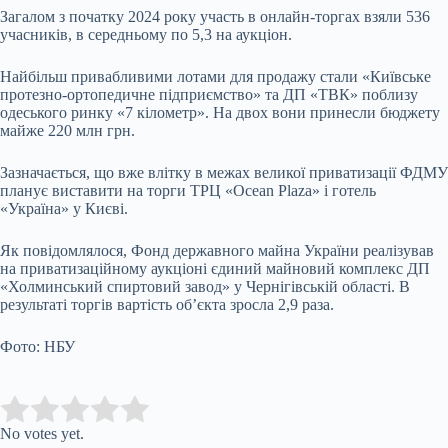
Загалом з початку 2024 року участь в онлайн-торгах взяли 536
учасників, в середньому по 5,3 на аукціон.
Найбільш привабливими лотами для продажу стали «Київське
протезно-ортопедичне підприємство» та ДП «ТВК» поблизу
одеського ринку «7 кілометр». На двох вони принесли бюджету
майже 220 млн грн.
Зазначається, що вже влітку в межах великої приватизації ФДМУ
планує виставити на торги ТРЦ «Ocean Plaza» і готель
«Україна» у Києві.
Як повідомлялося, Фонд державного майна України реалізував
на приватизаційному аукціоні єдиний майновий комплекс ДП
«Холминський спиртовий завод» у Чернігівській області. В
результаті торгів вартість об’єкта зросла 2,9 раза.
Фото: НБУ
Submit Rating
Rate this item:
No votes yet.