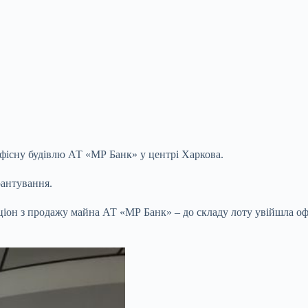
офісну будівлю АТ «МР Банк» у центрі Харкова.
антування.
кціон з продажу майна АТ «МР Банк» – до складу лоту увійшла офі