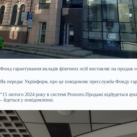
Фонд гарантування вкладів фізичних осіб виставляє на продаж 
Як передає Укрінформ, про це повідомляє
пресслужба
Фонду гар
“15 лютого 2024 року в системі Prozorro.Продажі відбудеться ау
– йдеться у повідомленні.