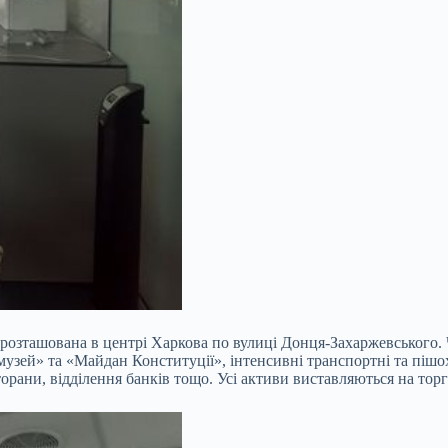
м, розташована в центрі Харкова по вулиці Донця-Захаржевського
 музей» та «Майдан Конституції», інтенсивні транспортні та пішо
орани, відділення банків тощо. Усі активи виставляються на торг