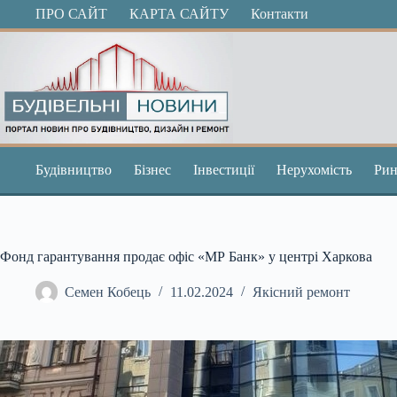
Перейти
ПРО САЙТ
КАРТА САЙТУ
Контакти
до
вмісту
Будівництво
Бізнес
Інвестиції
Нерухомість
Рин
Фонд гарантування продає офіс «МР Банк» у центрі Харкова
Семен Кобець
11.02.2024
Якісний ремонт