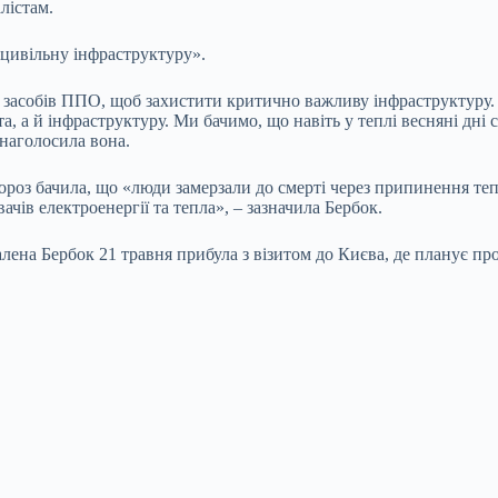
лістам.
 цивільну інфраструктуру».
засобів ППО, щоб захистити критично важливу інфраструктуру. 
а, а й інфраструктуру. Ми бачимо, що навіть у теплі весняні дні
наголосила вона.
мороз бачила, що «люди замерзали до смерті через припинення те
чів електроенергії та тепла», – зазначила Бербок.
ена Бербок 21 травня прибула з візитом до Києва, де планує п