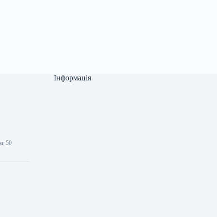
Інформація
.
яг 50