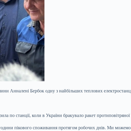
чини Анналені Бербок одну з найбільших теплових електростан
рила по станції, коли в України бракувало ракет протиповітряної
 години пікового споживання протягом робочих днів. Ми можемо