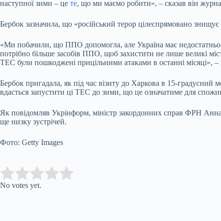
наступної зими – це
те
, що ми маємо робити», – сказав він журна
Бербок зазначила, що «російський терор цілеспрямовано знищує
«Ми побачили, що ППО допомогла, але Україна має недостатньо 
потрібно більше засобів ППО, щоб захистити не лише великі міст
ТЕС були пошкоджені прицільними атаками в останні місяці», – 
Бербок пригадала, як під час візиту до Харкова в 15-градусний 
вдасться запустити ці ТЕС до зими, що це означатиме для спожива
Як повідомляв Укрінформ, міністр закордонних справ ФРН Аннал
ще низку зустрічей.
Фото: Getty Images
Submit Rating
Rate this item:
No votes yet.