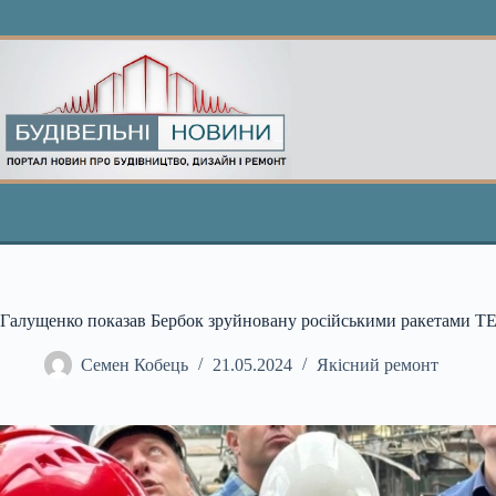
Перейти
до
вмісту
Галущенко показав Бербок зруйновану російськими ракетами Т
Семен Кобець
21.05.2024
Якісний ремонт