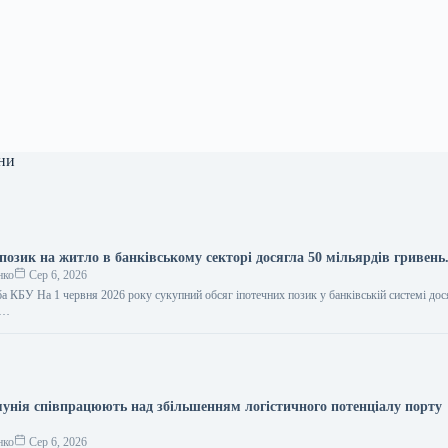
ни
позик на житло в банківському секторі досягла 50 мільярдів гривень
нко
Сер 6, 2026
а КБУ На 1 червня 2026 року сукупний обсяг іпотечних позик у банківській системі дос
,…
мунія співпрацюють над збільшенням логістичного потенціалу порту
нко
Сер 6, 2026