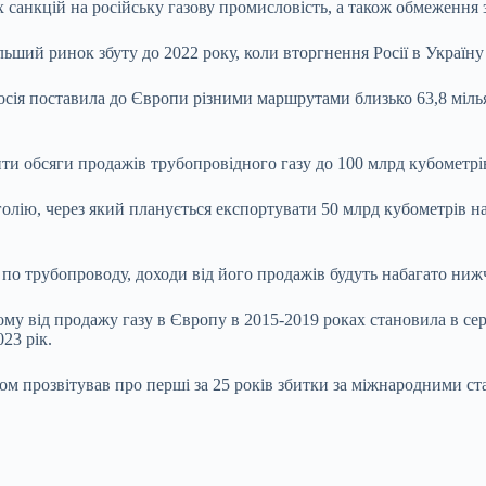
анкцій на російську газову промисловість, а також обмеження 
льший ринок збуту до 2022 року, коли вторгнення Росії в Україну
Росія поставила до Європи різними маршрутами близько 63,8 мілья
ти обсяги продажів трубопровідного газу до 100 млрд кубометрів
олію, через який планується експортувати 50 млрд кубометрів на 
по трубопроводу, доходи від його продажів будуть набагато ниж
у від продажу газу в Європу в 2015-2019 роках становила в серед
23 рік.
м прозвітував про перші за 25 років збитки за міжнародними ста