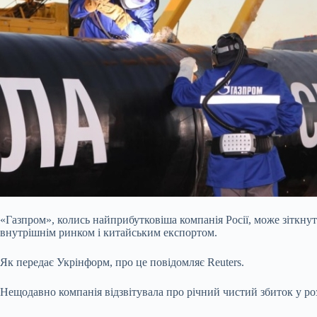
«Газпром», колись найприбутковіша компанія Росії, може зіткну
внутрішнім ринком і китайським експортом.
Як передає Укрінформ, про це повідомляє Reuters.
Нещодавно компанія відзвітувала про річний чистий збиток у роз