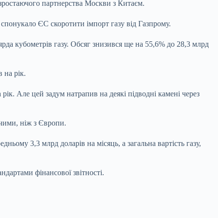
зростаючого партнерства Москви з Китаєм.
 спонукало ЄС скоротити імпорт газу від Газпрому.
рда кубометрів газу. Обсяг знизився ще на 55,6% до 28,3 млрд
 на рік.
рік. Але цей задум натрапив на деякі підводні камені через
чими, ніж з Європи.
ньому 3,3 млрд доларів на місяць, а загальна вартість газу,
ндартами фінансової звітності.