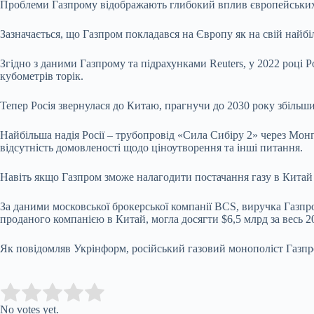
Проблеми Газпрому відображають глибокий вплив європейських с
Зазначається, що Газпром покладався на Європу як на свій найбі
Згідно з даними Газпрому та підрахунками Reuters, у 2022 році 
кубометрів торік.
Тепер Росія звернулася до Китаю, прагнучи до 2030 року збільши
Найбільша надія Росії – трубопровід «Сила Сибіру 2» через Монг
відсутність домовленості щодо ціноутворення та інші питання.
Навіть якщо Газпром зможе налагодити постачання газу в Китай 
За даними московської брокерської компанії BCS, виручка Газпром
проданого компанією в Китай, могла досягти $6,5 млрд за весь 20
Як повідомляв Укрінформ, російський газовий монополіст Газпро
Submit Rating
Rate this item:
No votes yet.