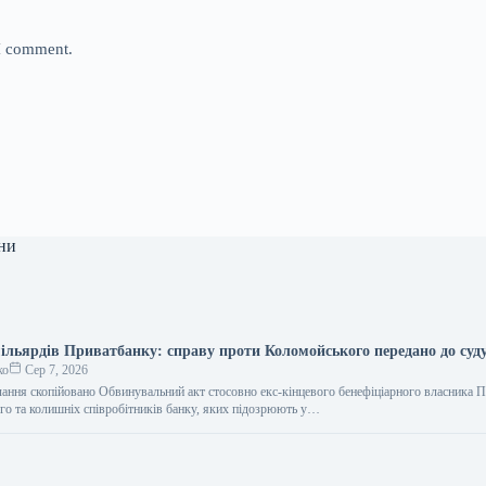
 I comment.
ни
ільярдів Приватбанку: справу проти Коломойського передано до суд
ко
Сер 7, 2026
лання скопійовано Обвинувальний акт стосовно екс-кінцевого бенефіціарного власника 
го та колишніх співробітників банку, яких підозрюють у…