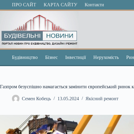
Перейти
ПРО САЙТ
КАРТА САЙТУ
Контакти
до
вмісту
Будівництво
Бізнес
Інвестиції
Нерухомість
Рин
Газпром безуспішно намагається замінити європейський ринок к
Семен Кобець
13.05.2024
Якісний ремонт