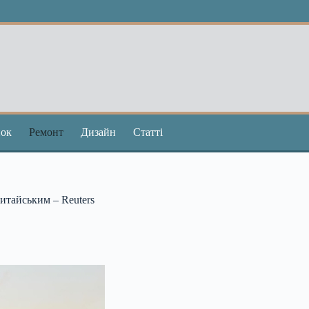
ок
Ремонт
Дизайн
Статті
итайським – Reuters