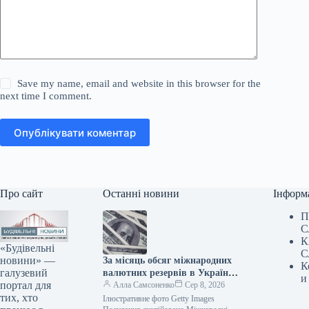
Save my name, email and website in this browser for the
next time I comment.
Опублікувати коментар
Про сайт
Останні новини
Інформ
П
С
К
«Будівельні
С
новини» —
За місяць обсяг міжнародних
К
галузевий
валютних резервів в Україні
и
портал для
зменшився
Алла Самсоненко
Сер 8, 2026
тих, хто
Ілюстративне фото Getty Images