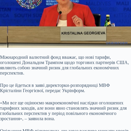
Міжнародний валютний фонд вважає, що нові тарифи,
оголошені Дональдом Трампом щодо торгових партнерів США,
являють собою значний ризик для глобальних економічних
перспектив.
Про це йдеться в заяві директорки-розпорядниці МВФ
Крісталіни Георгієвої, передає Укрінформ.
«Ми все ще оцінюємо макроекономічні наслідки оголошених
тарифних заходів, але вони явно становлять значний ризик для
глобальних перспектив у період повільного економічного
зростання», – заявила вона.
Очільниця МВФ підкреслила, що зараз важливо уникати кроків,