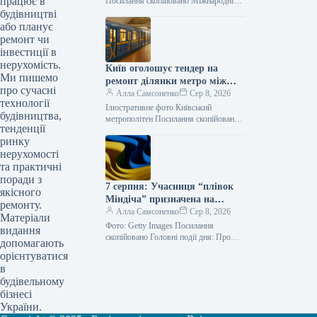
працює в
Посилання скопійовано Міжнародні
резерви України в липні скоротилися
будівництві
на 0,1%, досягнувши 51,2 мільярда
або планує
доларів станом на…
ремонт чи
інвестиції в
нерухомість.
Київ оголошує тендер на
Ми пишемо
ремонт ділянки метро між
про сучасні
станціями “Тараса Шевченка”
Алла Самсоненко
Сер 8, 2026
технології
та “Почайна”, оціненої у 1,76
Ілюстративне фото Київський
будівництва,
мільярда гривень.
метрополітен Посилання скопійовано
тенденції
КП “Київський метрополітен”
ринку
оголосило конкурс на виконання робіт
з реконструкції тунелю між станціями
нерухомості
“Тараса…
та практичні
поради з
7 серпня: Учасниця “плівок
якісного
Міндіча” призначена на
ремонту.
державне підприємство,
Алла Самсоненко
Сер 8, 2026
Матеріали
масована атака Росії на
Фото: Getty Images Посилання
видання
Укрнафту
скопійовано Головні події дня: Про
допомагають
УЗ. Укрзалізниця тимчасово коригує
орієнтуватися
розклади деяких поїздів через
в
погіршення безпекової ситуації…
будівельному
бізнесі
України.