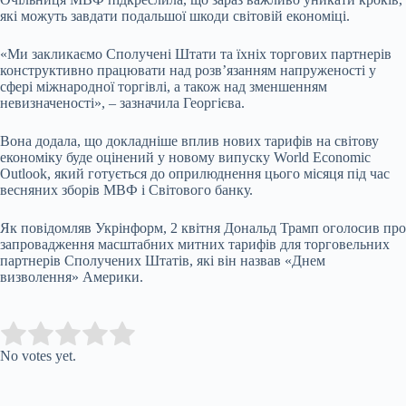
які можуть завдати подальшої шкоди світовій економіці.
«Ми закликаємо Сполучені Штати та їхніх торгових партнерів
конструктивно працювати над розв’язанням напруженості у
сфері міжнародної торгівлі, а також над зменшенням
невизначеності», – зазначила Георгієва.
Вона додала, що докладніше вплив нових тарифів на світову
економіку буде оцінений у новому випуску World Economic
Outlook, який готується до оприлюднення цього місяця під час
весняних зборів МВФ і Світового банку.
Як повідомляв Укрінформ, 2 квітня Дональд Трамп оголосив про
запровадження масштабних митних тарифів для торговельних
партнерів Сполучених Штатів, які він назвав «Днем
визволення» Америки.
Submit Rating
Rate this item:
No votes yet.