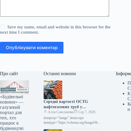
Save my name, email and website in this browser for the
next time I comment.
Опублікувати коментар
Про сайт
Останні новини
Інформ
П
С
К
«Будівельні
С
новини» —
Середні вартості OCTG
К
галузевий
нафтогазових труб у
и
портал для
Сполучених Штатах у липні
Алла Самсоненко
Сер 7, 2026
тих, хто
залишалися незмінними,
itemprop=”image” itemscope
працює в
досягнувши позначки $2563 за
itemtype=”https://schema.org/ImageObje
ct” rel=”nofollow”> Новини
будівництві
тонну.