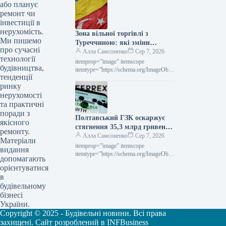
Глобальний ринок ціни на прокат
або планує
Роздрукувати 297 06 Серпня 2026
ремонт чи
Середні ціни на нафтогазові труби…
інвестиції в
нерухомість.
Зона вільної торгівлі з
Ми пишемо
Туреччиною: які зміни
про сучасні
чекають на українське
Алла Самсоненко
Сер 7, 2026
технології
металоведення
itemprop=”image” itemscope
будівництва,
itemtype=”https://schema.org/ImageObje
тенденції
ct” rel=”nofollow”>
ринку
СтаттіІндустріяторгівляРоздрукувати
7106 Серпня 2026 ЗВТ із Туреччиною:
нерухомості
що зміниться для української
та практичні
металопродукції Читайте на
поради з
Полтавський ГЗК оскаржує
русскомRead in…
якісного
стягнення 35,3 млрд гривень
ремонту.
за невиконання норм
Алла Самсоненко
Сер 7, 2026
Матеріали
валютного регулювання.
itemprop=”image” itemscope
видання
itemtype=”https://schema.org/ImageObje
допомагають
ct” rel=”nofollow”> shutterstock.com
орієнтуватися
Новини Компанії Полтавський ГЗК
в
Роздрукувати 292 06 Серпня 2026
будівельному
Полтавський ГЗК оскаржує штраф у
бізнесі
35,3…
України.
Copyright © 2025 - Будівельні новини. Всі права
захищені. Сайт розроблений в INFBusiness