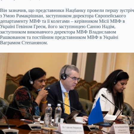
Він зазначив, що представники Нацбанку провели першу зустріч
з Умою Рамакрішнан, заступником директора Європейського
департаменту МВФ та її колегами – керівником Місії МВФ в
Україні Гевіном Греєм, його заступницею Саною Надім,
заступником виконавчого директора МВФ Владиславом
Рашкованом та постійним представником МВФ в Україні
Ваграмом Степаняном.