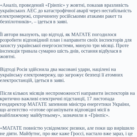
«Аналіз, проведений «Грінпіс» у жовтні, показав вразливість
українських АЕС до катастрофічної аварії через нестабільність
електромережі, спричинену російськими атаками ракет та
безпілотників», – ідеться в заяві.
Її автори вказують, що відтоді, як МАГАТЕ погодилося
розробити відповідний план і направити своїх інспекторів для
захисту української енергосистеми, минуло три місяці. Проте
інспекція тривала сумарно шість днів, остання відбулася в
жовтні.
Відтоді Росія здійснила два масовані удари, націлені на
українську електромережу, що загрожує безпеці її атомних
електростанцій, ідеться в заяві.
Після кількох місяців неспроможності направити інспекторів на
критично важливі електричні підстанції, 17 листопада
гендиректор МАГАТЕ запевнив міністра енергетики України,
що агентство «готове організувати відповідні місії в
найближчому майбутньому», зазначили в «Грінпіс».
«МАГАТЕ повністю усвідомлює ризики, але поки що вирішило
не діяти. Майбутнє, про яке каже Гроссі, настало вже зараз, і це