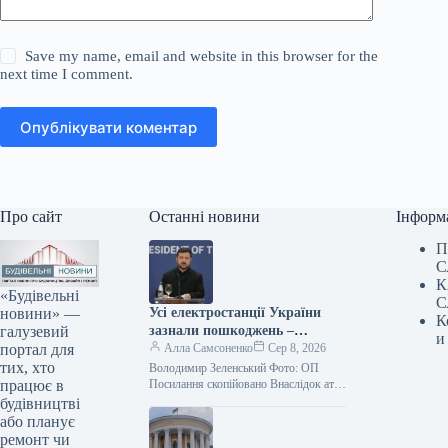
Save my name, email and website in this browser for the
next time I comment.
Опублікувати коментар
Про сайт
Останні новини
Інформ
П
С
К
«Будівельні
С
новини» —
Усі електростанції України
К
галузевий
зазнали пошкоджень –
и
портал для
Зеленський
Алла Самсоненко
Сер 8, 2026
тих, хто
Володимир Зеленський Фото: ОП
працює в
Посилання скопійовано Внаслідок атак
з боку Росії практично не лишилося
будівництві
жодного цілого об’єкта
або планує
енергогенерації в Україні.…
ремонт чи