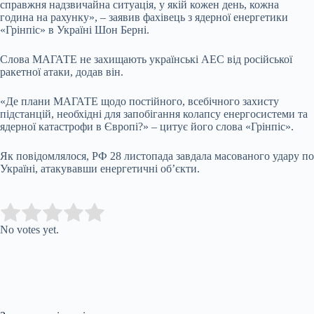
справжня надзвичайна ситуація, у якій кожен день, кожна
година на рахунку», – заявив фахівець з ядерної енергетики
«Грінпіс» в Україні Шон Берні.
Слова МАГАТЕ не захищають українські АЕС від російської
ракетної атаки, додав він.
«Де плани МАГАТЕ щодо постійного, всебічного захисту
підстанцій, необхідні для запобігання колапсу енергосистеми та
ядерної катастрофи в Європі?» – цитує його слова «Грінпіс».
Як повідомлялося, РФ 28 листопада завдала масованого удару по
Україні, атакувавши енергетичні об’єкти.
Submit Rating
Rate this item:
No votes yet.