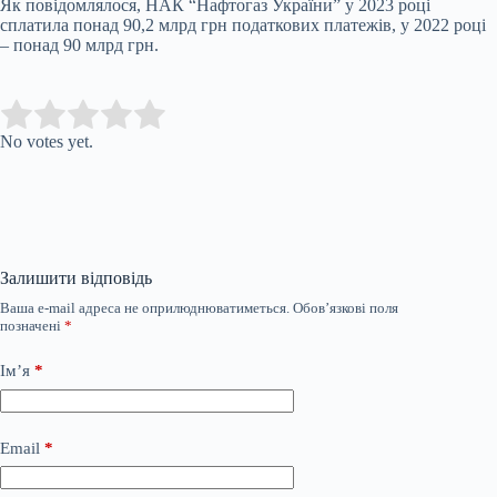
Як повідомлялося, НАК “Нафтогаз України” у 2023 році
сплатила понад 90,2 млрд грн податкових платежів, у 2022 році
– понад 90 млрд грн.
Submit Rating
Rate this item:
No votes yet.
Залишити відповідь
Ваша e-mail адреса не оприлюднюватиметься.
Обов’язкові поля
позначені
*
Ім’я
*
Email
*