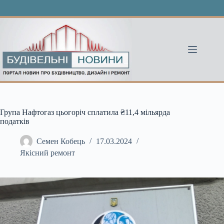
Перейти
до
вмісту
Група Нафтогаз цьогоріч сплатила ₴11,4 мільярда
податків
Семен Кобець
17.03.2024
Якісний ремонт