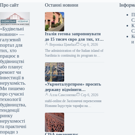
Про сайт
Останні новини
Інформ
П
С
К
«Будівельні
С
новини» —
Італія готова запропонувати
К
галузевий
до 15 тисяч євро для тих, хто
и
портал для
вирішить оселитися на
Вероніка Цимбал
Сер 6, 2026
тих, хто
Сардинії: дізнайтеся про
The administration of the Italian island of
працює в
вимоги та додаткові витрати.
Sardinia is continuing its program to
combat depopulation in small settlements
будівництві
by offering…
або планує
ремонт чи
інвестиції в
нерухомість.
«Укрметалургпром» просить
Ми пишемо
державу відмінити
про сучасні
підвищення тарифів на
Алла Самсоненко
Сер 6, 2026
технології
перевезення від Укрзалізниці.
stahl-online.de Залізничні перевезення
будівництва,
Новини Індустрія тарифи на
тенденції
вантажоперевезення Роздрукувати 78
ринку
06 Серпня 2026 «Укрметалургпром»
закликає уряд анулювати підвищення
нерухомості
тарифів на…
та практичні
поради з
CISA рекомендує