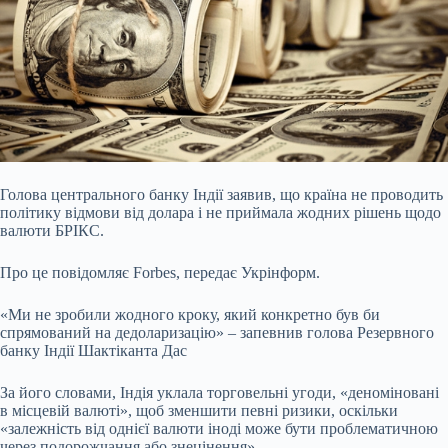
Голова центрального банку Індії заявив, що країна не проводить
політику відмови від долара і не приймала жодних рішень щодо
валюти БРІКС.
Про це повідомляє Forbes,
передає Укрінформ.
«Ми не зробили жодного кроку, який конкретно був би
спрямований на дедоларизацію» – запевнив голова Резервного
банку Індії Шактіканта Дас
За його словами, Індія уклала торговельні угоди, «деноміновані
в місцевій валюті», щоб зменшити певні ризики, оскільки
«залежність від однієї валюти іноді може бути проблематичною
через подорожчання або знецінення».