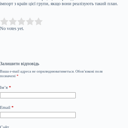
імпорт з країн цієї групи, якщо вони реалізують такий план.
Submit Rating
Rate this item:
No votes yet.
Залишити відповідь
Ваша e-mail адреса не оприлюднюватиметься.
Обов’язкові поля
позначені
*
Ім’я
*
Email
*
Сайт