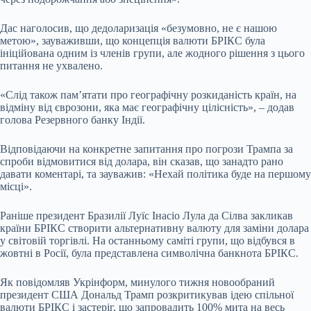
Дас наголосив, що дедоларизація «безумовно, не є нашою
метою», зауваживши, що концепція валюти БРІКС була
ініційована одним із членів групи, але жодного рішення з цього
питання не ухвалено.
«Слід також пам’ятати про географічну розкиданість країн, на
відміну від єврозони, яка має географічну цілісність», – додав
голова Резервного банку Індії.
Відповідаючи на конкретне запитання про погрози Трампа за
спроби відмовитися від долара, він сказав, що занадто рано
давати коментарі, та зауважив: «Нехай політика буде на першому
місці».
Раніше президент Бразилії Луїс Інасіо Лула да Сілва закликав
країни БРІКС створити альтернативну валюту для заміни долара
у світовій торгівлі. На останньому саміті групи, що відбувся в
жовтні в Росії, була представлена символічна банкнота БРІКС.
Як повідомляв Укрінформ, минулого тижня новообраний
президент США Дональд Трамп розкритикував ідею спільної
валюти БРІКС і застеріг, що запровадить 100% мита на весь