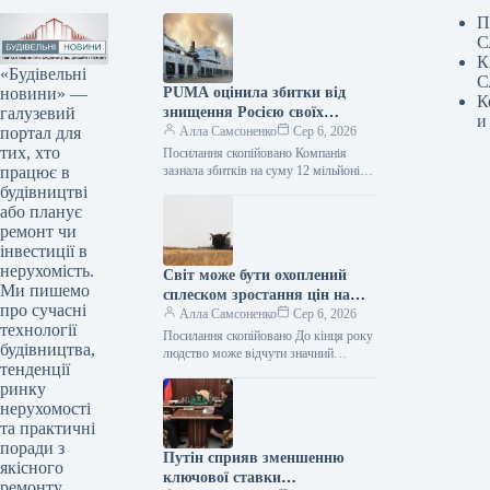
П
С
К
«Будівельні
С
новини» —
PUMA оцінила збитки від
К
галузевий
знищення Росією своїх
и
портал для
складських запасів
Алла Самсоненко
Сер 6, 2026
тих, хто
Посилання скопійовано Компанія
працює в
зазнала збитків на суму 12 мільйонів
євро через російську атаку на
будівництві
складський комплекс, де знаходилися
або планує
товарні резерви…
ремонт чи
інвестиції в
нерухомість.
Світ може бути охоплений
Ми пишемо
сплеском зростання цін на
про сучасні
продукти харчування – ФАО
Алла Самсоненко
Сер 6, 2026
технології
Посилання скопійовано До кінця року
будівництва,
людство може відчути значний
тенденції
стрибок інфляції на продовольство, а
ринку
наступного року тенденція до
подорожчання харчових…
нерухомості
та практичні
поради з
Путін сприяв зменшенню
якісного
ключової ставки
ремонту.