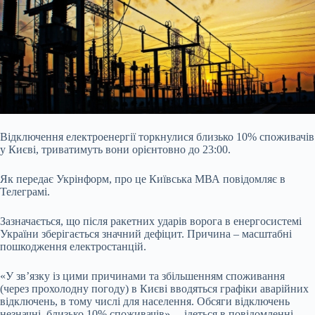
Відключення електроенергії торкнулися близько 10% споживачів
у Києві, триватимуть вони орієнтовно до 23:00.
Як передає Укрінформ, про це Київська МВА повідомляє в
Телеграмі.
Зазначається, що після ракетних ударів ворога в енергосистемі
України зберігається значний дефіцит. Причина – масштабні
пошкодження електростанцій.
«У звʼязку із цими причинами та збільшенням споживання
(через прохолодну погоду) в Києві вводяться графіки аварійних
відключень, в тому числі для населення. Обсяги відключень
незначні, близько 10% споживачів», – ідеться в повідомленні.