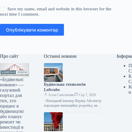
Save my name, email and website in this browser for the
next time I comment.
Опублікувати коментар
Про сайт
Останні новини
Інформ
П
С
К
«Будівельні
С
новини» —
Будівельна технологія
К
галузевий
Loftcube
и
портал для
Алла Самсоненко
Сер 7, 2026
тих, хто
: Німецький інженер Вернер Айслінгер
працює в
впровадив інноваційну розробку, яка
дозволяє миттєво споруджувати
будівництві
компактні житлові приміщення в стилі
або планує
лофт. Цей сучасний…
ремонт чи
інвестиції в