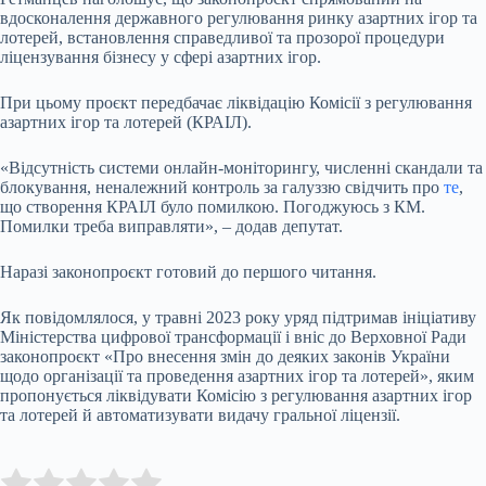
вдосконалення державного регулювання ринку азартних ігор та
лотерей, встановлення справедливої та прозорої процедури
ліцензування бізнесу у сфері азартних ігор.
При цьому проєкт передбачає ліквідацію Комісії з регулювання
азартних ігор та лотерей (КРАІЛ).
«Відсутність системи онлайн-моніторингу, численні скандали та
блокування, неналежний контроль за галуззю свідчить про
те
,
що створення КРАІЛ було помилкою. Погоджуюсь з КМ.
Помилки треба виправляти», – додав депутат.
Наразі законопроєкт готовий до першого читання.
Як повідомлялося, у травні 2023 року уряд підтримав ініціативу
Міністерства цифрової трансформації і вніс до Верховної Ради
законопроєкт «Про внесення змін до деяких законів України
щодо організації та проведення азартних ігор та лотерей», яким
пропонується ліквідувати Комісію з регулювання азартних ігор
та лотерей й автоматизувати видачу гральної ліцензії.
Submit Rating
Rate this item: