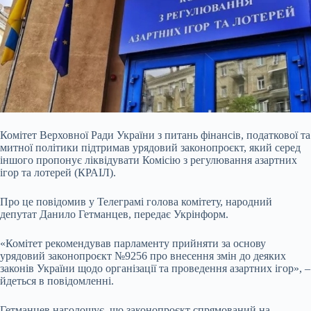
Комітет Верховної Ради України з питань фінансів, податкової та
митної політики підтримав урядовий законопроєкт, який серед
іншого пропонує ліквідувати Комісію з
регулювання азартних
ігор та лотерей (КРАІЛ).
Про це повідомив у Телеграмі голова комітету, народний
депутат Данило Гетманцев, передає Укрінформ.
«Комітет рекомендував парламенту прийняти за основу
урядовий законопроєкт №9256 про внесення змін до деяких
законів України щодо організації та проведення азартних ігор», –
йдеться в повідомленні.
Гетманцев наголошує, що законопроєкт спрямований на