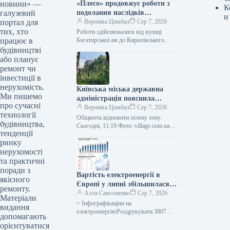
новини» —
«Плесо» продовжує роботи з
К
галузевий
подолання наслідків
и
портал для
забруднення Кирилівського
Вероніка Цимбал
Сер 7, 2026
тих, хто
озера та струмка Сирець.
Роботи здійснювалися від вулиці
працює в
Богатирської аж до Кирилівського
озера, а також вище за течією в
будівництві
напрямку витоку забруднення.
або планує
Сьогодні, 10:15…
ремонт чи
інвестиції в
нерухомість.
Київська міська державна
Ми пишемо
адміністрація пояснила
про сучасні
причини масштабної вирубки
Вероніка Цимбал
Сер 7, 2026
технології
дерев у районі Теремки.
Обіцяють відновити зелену зону.
будівництва,
Сьогодні, 11:19 Фото: village.com.ua
тенденції
Видалення дерев на Теремках
ринку
Вилучення частини зелених насаджень
на масиві Теремки є…
нерухомості
та практичні
поради з
Вартість електроенергії в
якісного
Європі у липні збільшилася
ремонту.
через високу температуру та
Алла Самсоненко
Сер 7, 2026
Матеріали
подорожчання природного
> Інфографікаціни на
видання
газу.
електроенергіюРоздрукувати 3807
допомагають
Серпня 2026 Вартість електроенергії в
орієнтуватися
Європі в липні зросла через спеку та