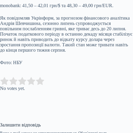
monobank: 41,50 – 42,01 грн/$ та 48,30 – 49,00 грн/EUR.
Як повідомляв Укрінформ, за прогнозом фінансового аналітика
Андрія Шевчишина, сезонно липень супроводжується
повільним послабленням гривні, яке триває десь до 20 липня.
Початок податкового періоду в останню декаду місяця стабілізує
ринок й навіть приводить до відкату курсу долара через
зростання пропозиції валюти. Такий стан може тривати навіть
до кінця першого тижня серпня.
Фото: НБУ
Submit Rating
Rate this item:
No votes yet.
Залишити відповідь
Ваша e-mail адреса не оприлюднюватиметься.
Обов’язкові поля