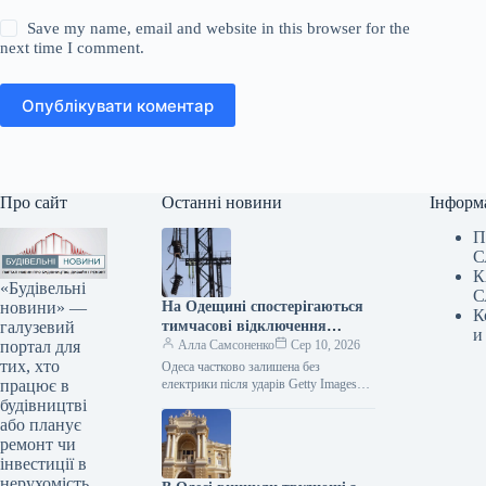
Save my name, email and website in this browser for the
next time I comment.
Опублікувати коментар
Про сайт
Останні новини
Інформ
П
С
К
«Будівельні
С
новини» —
На Одещині спостерігаються
К
галузевий
тимчасові відключення
и
портал для
електроенергії через одну з
Алла Самсоненко
Сер 10, 2026
тих, хто
найсерйозніших атак,
Одеса частково залишена без
працює в
здійснених РФ.
електрики після ударів Getty Images
Посилання скопійовано Ворог провів
будівництві
один із наймасовіших нападів на
або планує
Одещину цього…
ремонт чи
інвестиції в
нерухомість.