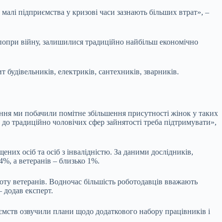
малі підприємства у кризові часи зазнають більших втрат», –
, попри війну, залишилися традиційно найбільш економічно
т будівельників, електриків, сантехників, зварників.
ення ми побачили помітне збільшення присутності жінок у таких
к до традиційно чоловічих сфер зайнятості треба підтримувати»,
них осіб та осіб з інвалідністю. За даними дослідників,
4%, а ветеранів – близько 1%.
ту ветеранів. Водночас більшість роботодавців вважають
 додав експерт.
ємств озвучили плани щодо додаткового набору працівників і