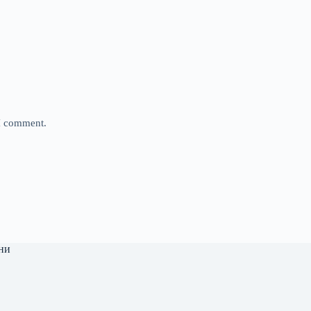
 I comment.
ни