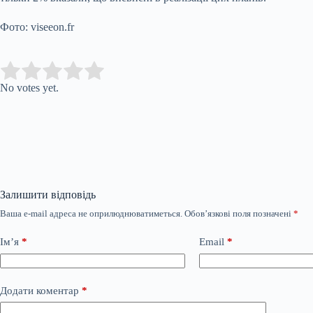
Фото: viseeon.fr
Submit Rating
Rate this item:
No votes yet.
Залишити відповідь
Ваша e-mail адреса не оприлюднюватиметься.
Обов’язкові поля позначені
*
Ім’я
*
Email
*
Додати коментар
*