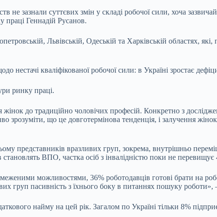
не зазнали суттєвих змін у складі робочої сили, хоча зазвичай 
ку праці Геннадій Русанов.
опетровській, Львівській, Одеській та Харківській областях, які
до нестачі кваліфікованої робочої сили: в Україні зростає дефіци
ури ринку праці.
ня жінок до традиційно чоловічих професій. Конкретно з дослідж
иво зрозуміти, що це довготермінова тенденція, і залучення жіно
ьому представників вразливих груп, зокрема, внутрішньо переміще
в становлять ВПО, частка осіб з інвалідністю поки не перевищує 
бмеженими можливостями, 36% роботодавців готові брати на робо
х груп пасивність з їхнього боку в питаннях пошуку роботи», –
ткового найму на цей рік. Загалом по Україні тільки 8% підпри