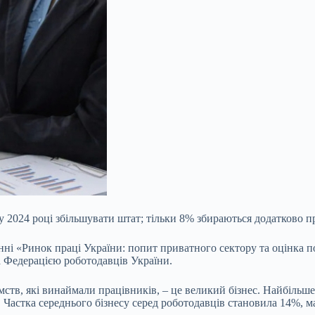
у 2024 році збільшувати штат; тільки 8% збираються додатково п
ні «Ринок праці України: попит приватного сектору та оцінка пот
та Федерацією роботодавців України.
ств, які винаймали працівників, – це великий бізнес. Найбільш
 Частка середнього бізнесу серед роботодавців становила 14%, м