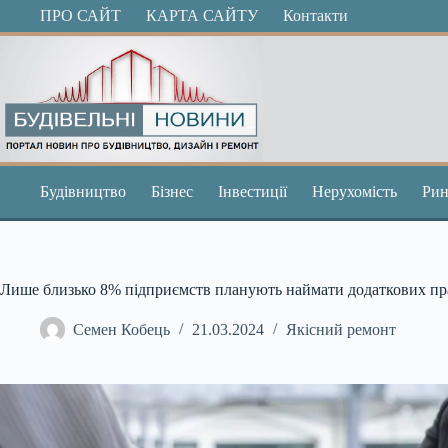
Перейти
ПРО САЙТ
КАРТА САЙТУ
Контакти
до
вмісту
Будівництво
Бізнес
Інвестиції
Нерухомість
Рин
Лише близько 8% підприємств планують наймати додаткових пр
Семен Кобець
21.03.2024
Якісний ремонт