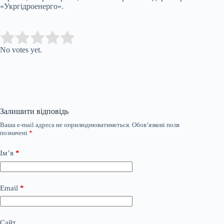
«Укргідроенерго».
Submit Rating
Rate this item:
No votes yet.
Залишити відповідь
Ваша e-mail адреса не оприлюднюватиметься.
Обов’язкові поля
позначені
*
Ім’я
*
Email
*
Сайт