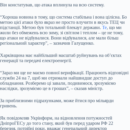
Він констатував, що атака вплинула на всю систему.
“Хороша новина в тому, що система стабільна і вона цілісна. Бо
метою цієї атаки було якраз не просто влучити в якусь ТЕЦ чи
підстанції. Метою був тотальний блекаут держави.
Те
, що ми
жили без обмежень всю зиму, зі світлом і теплом – це не тому,
що атаки не відбувалися. Вони відбувалися, але мали більш
регіональний характер”, – зазначив Галущенко.
Харківщина має найбільший масштаб руйнувань на об’єктах
генерації та передачі електроенергії.
“Зараз ми ще не маємо повної верифікації. Працюють відповідні
служби 24 на 7, щоб ми отримали найшвидше доступ до
обладнання. Розберемо ці завали, подивимося, зрозуміємо
наслідки, зрозуміємо це в грошах”, – сказав міністр.
За приблизними підрахунками, може йтися про мільярди
гривень.
Як повідомляв Укрінформ, на відновлення потужностей
ДніпроГЕСу до того стану, який був перед ударом РФ 22
березня, потрібні роки, вважає генеральний директор