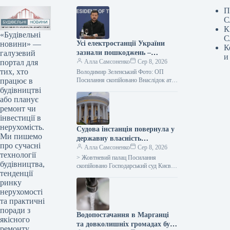
П
С
К
«Будівельні
С
новини» —
Усі електростанції України
К
галузевий
зазнали пошкоджень –
и
портал для
Зеленський
Алла Самсоненко
Сер 8, 2026
тих, хто
Володимир Зеленський Фото: ОП
працює в
Посилання скопійовано Внаслідок атак
з боку Росії практично не лишилося
будівництві
жодного цілого об’єкта
або планує
енергогенерації в Україні.…
ремонт чи
інвестиції в
нерухомість.
Судова інстанція повернула у
Ми пишемо
державну власність
про сучасні
Жовтневий палац, оцінений
Алла Самсоненко
Сер 8, 2026
технології
приблизно в мільярд.
> Жовтневий палац Посилання
будівництва,
скопійовано Господарський суд Києва
тенденції
задовольнив клопотання щодо
ринку
повернення у державне володіння
споруд колишнього Жовтневого
нерухомості
палацу. Про…
та практичні
поради з
Водопостачання в Марганці
якісного
та довколишніх громадах було
ремонту.