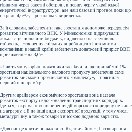
гіршими через ракетні обстріли, в першу чергу української
енергетичної інфраструктури, але наш базовий прогноз поки що
на рівні 4,6%», – розповіла Свириденко.
За її словами, забезпечити таке зростання допоможе передовсім
розвиток вітчизняного ВПК. У Мінекономіки підрахували:
локалізація половини бюджету, виділеного на закупівлю
озброєнь, і створення спільних виробництв з іноземними
компаніями в нашій країні забезпечать додатковий приріст ВВП
щонайменше на 3,6%.
«Навіть минулорічні показники засвідчили, що принаймні 1%
зростання національного валового продукту забезпечив саме
розвиток військово-промислового комплексу», – пояснила
перший віцепрем’єр.
Другим драйвером економічного зростання вона назвала
розвиток експорту і вдосконалення транспортних коридорів.
Ідеться, зокрема, про поширення дії морського коридору не лише
на аграрну, а й на інші види експортної продукції, у тому числі
металургійну, а також товари з високою доданою вартістю.
«Для нас це критично важливо. Як, звичайно ж, і розширення