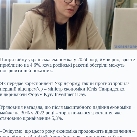
Попри війну українська економіка у 2024 році, ймовірно, зросте
приблизно на 4,6%, хоча російські ракетні обстріли можуть
погіршити цей показник.
Як передає кореспондент
Укрінформу, такий прогноз зробила
перший віцепрем’єр – міністр економіки Юлія Свириденко,
відкриваючи Форум Kyiv Investment Day.
Урядовиця нагадала, що після масштабного падіння економіки –
майже на 30% у 2022 році – торік почалося зростання, яке
становило щонайменше 5,3%.
«Очікуємо, що цього року економіка продовжить відновлення –
принаймні на 4,5-4,6%. Звичайно, показники можуть бути