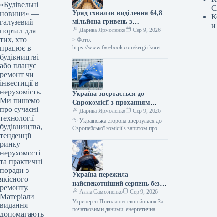
«Будівельні
С
новини» —
Уряд схвалив виділення 64,8
К
галузевий
мільйона гривень з
и
портал для
державного бюджету для
Дарина Ярмоленко
Сер 9, 2026
тих, хто
відновлювальних робіт та
> Фото:
працює в
подолання наслідків війни.
https://www.facebook.com/sergii.koretsk
yi.page Уряд України схвалив
будівництві
виділення коштів, запланованих у
або планує
державному бюджеті на 2026 рік для
ремонт чи
фінансування регіональної політики,
інвестиції в
з…
нерухомість.
Україна звертається до
Ми пишемо
Єврокомісії з проханням
про сучасні
надати 220 мільйонів євро для
Дарина Ярмоленко
Сер 9, 2026
технології
допомоги
“> Українська сторона звернулася до
будівництва,
сільськогосподарським
Європейської комісії з запитом про
тенденції
надання 220 мільйонів євро у вигляді
виробникам через
ринку
безповоротної фінансової допомоги.
заблоковані порти.
Ця…
нерухомості
та практичні
поради з
Україна пережила
якісного
найспекотніший серпень без
ремонту.
відключень електроенергії –
Алла Самсоненко
Сер 9, 2026
Матеріали
заявив Шмигаль.
Укренерго Посилання скопійовано За
видання
початковими даними, енергетична
допомагають