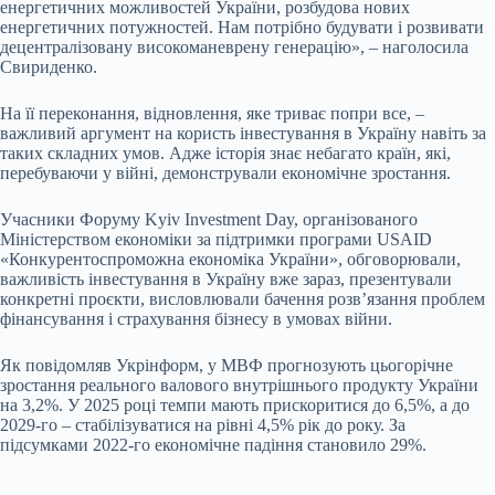
енергетичних можливостей України, розбудова нових
енергетичних потужностей. Нам потрібно будувати і розвивати
децентралізовану високоманеврену генерацію», – наголосила
Свириденко.
На її переконання, відновлення, яке триває попри все, –
важливий аргумент на користь інвестування в Україну навіть за
таких складних умов. Адже історія знає небагато країн, які,
перебуваючи у війні, демонстрували економічне зростання.
Учасники Форуму Kyiv Investment Day, організованого
Міністерством економіки за підтримки програми USAID
«Конкурентоспроможна економіка України», обговорювали,
важливість інвестування в Україну вже зараз, презентували
конкретні проєкти, висловлювали бачення розв’язання проблем
фінансування і страхування бізнесу в умовах війни.
Як повідомляв Укрінформ, у МВФ прогнозують цьогорічне
зростання реального валового внутрішнього продукту України
на 3,2%. У 2025 році темпи мають прискоритися до 6,5%, а до
2029-го – стабілізуватися на рівні 4,5% рік до року. За
підсумками 2022-го економічне падіння становило 29%.