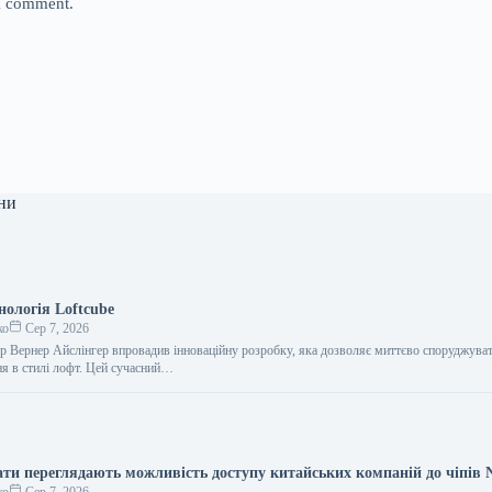
 I comment.
ни
нологія Loftcube
ко
Сер 7, 2026
ер Вернер Айслінгер впровадив інноваційну розробку, яка дозволяє миттєво споруджува
я в стилі лофт. Цей сучасний…
ти переглядають можливість доступу китайських компаній до чіпів N