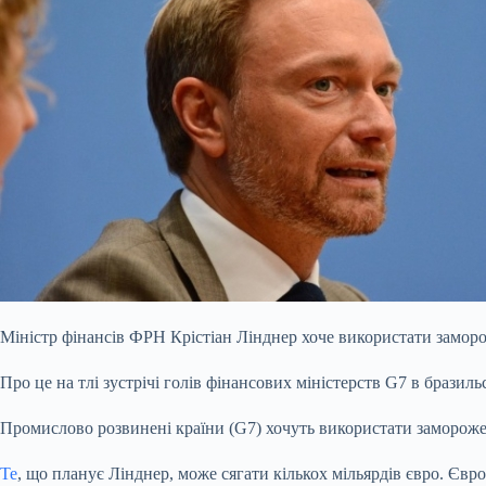
Міністр фінансів ФРН Крістіан Лінднер хоче використати заморож
Про це на тлі зустрічі голів фінансових міністерств G7 в бразил
Промислово розвинені країни (G7) хочуть використати заморожен
Те
, що планує Лінднер, може сягати кількох мільярдів євро. Єв