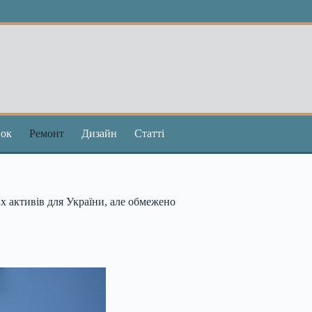
ок
Ремонт
Дизайн
Статті
х активів для України, але обмежено