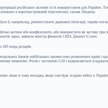
опріації російських активів та їх використання для України. Т
лізовано в короткостроковій перспективі, сказав Лінднер.
уло б, наприклад, реінвестувати державні облігації, термін пога
осійські активи або конфіскувати, або використати як заставу пр
коштів зараз, заявила міністр фінансів США Джанет Єллен.
о 285 млрд доларів.
центральних банків найбільших промислово розвинених країн і кр
ключному комюніке. Росія є частиною G20 і відмовляється згадува
іке лише в тому випадку, якщо там буде згадано війну в Україні