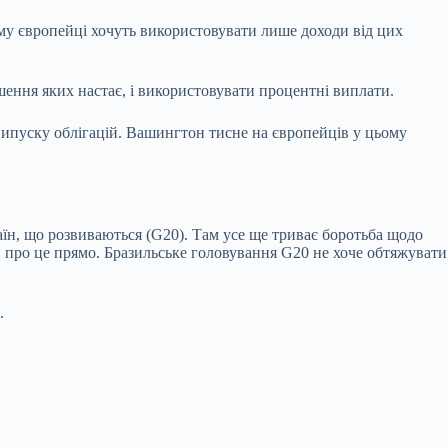
ому європейці хочуть використовувати лише доходи від цих
шення яких настає, і використовувати процентні виплати.
и випуску облігацій. Вашингтон тисне на європейців у цьому
аїн, що розвиваються (G20). Там усе ще триває боротьба щодо
ти про це прямо. Бразильське головування G20 не хоче обтяжувати
.