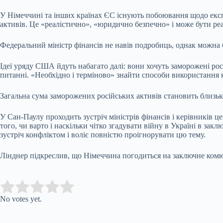
У Німеччині та інших країнах ЄС існують побоювання щодо експр
активів. Це «реалістично», «юридично безпечно» і може бути реа
Федеральний міністр фінансів не навів подробиць, однак можна б
Ідеї ​​уряду США йдуть набагато далі: вони хочуть заморожені р
питанні. «Необхідно і терміново» знайти способи використання 
Загальна сума заморожених російських активів становить близьк
У Сан-Паулу проходить зустріч міністрів фінансів і керівників 
того, чи варто і наскільки чітко згадувати війну в Україні в за
зустріч конфліктом і воліє повністю проігнорувати цю тему.
Лінднер підкреслив, що Німеччина погодиться на заключне комюн
Submit Rating
Rate this item:
No votes yet.