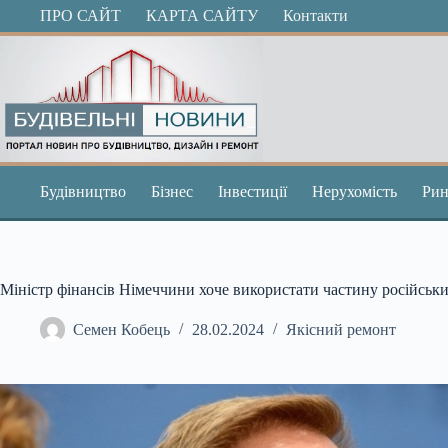
Перейти
ПРО САЙТ
КАРТА САЙТУ
Контакти
до
вмісту
Будівництво
Бізнес
Інвестиції
Нерухомість
Рин
Міністр фінансів Німеччини хоче використати частину російськи
Семен Кобець
28.02.2024
Якісний ремонт