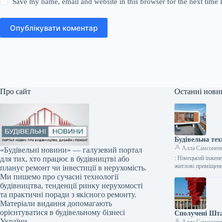
Save my name, email and website in this browser for the next time
Опублікувати коментар
Про сайт
Останні нови
Будівельна тех
Алла Самсонен
«Будівельні новини» — галузевий портал
: Німецький інжен
для тих, хто працює в будівництві або
житлові приміщенн
планує ремонт чи інвестиції в нерухомість.
Ми пишемо про сучасні технології
будівництва, тенденції ринку нерухомості
та практичні поради з якісного ремонту.
Матеріали видання допомагають
орієнтуватися в будівельному бізнесі
Сполучені Шта
України.