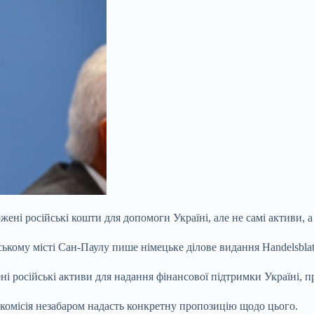
ені російські кошти для допомоги Україні, але не самі активи, а
ьському місті Сан-Паулу пише німецьке ділове видання Handelsbla
і російські активи для надання фінансової підтримки Україні, п
рокомісія незабаром надасть конкретну пропозицію щодо цього.