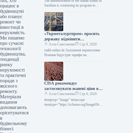
тих, хто
Сардинії: дізнайтеся про
The administration of the Italian island of
працює в
вимоги та додаткові витрати.
Sardinia is continuing its program to
combat depopulation in small settlements
будівництві
by offering…
або планує
ремонт чи
інвестиції в
нерухомість.
«Укрметалургпром» просить
Ми пишемо
державу відмінити
про сучасні
підвищення тарифів на
Алла Самсоненко
Сер 6, 2026
технології
перевезення від Укрзалізниці.
stahl-online.de Залізничні перевезення
будівництва,
Новини Індустрія тарифи на
тенденції
вантажоперевезення Роздрукувати 78
ринку
06 Серпня 2026 «Укрметалургпром»
закликає уряд анулювати підвищення
нерухомості
тарифів на…
та практичні
поради з
CISA рекомендує
якісного
застосовувати юаневі ціни як
ремонту.
орієнтир на ринку залізної
Алла Самсоненко
Сер 6, 2026
Матеріали
руди
itemprop=”image” itemscope
видання
itemtype=”https://schema.org/ImageObje
допомагають
ct” rel=”nofollow”> shutterstock.com
орієнтуватися
Залізна руда Новини Глобальний ринок
в
залізна руда Роздрукувати 9 06 Серпня
будівельному
2026 CISA закликає до…
бізнесі