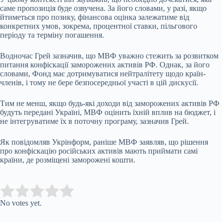
саме пропозиція буде озвучена. За його словами, у разі, якщо
йтиметься про позику, фінансова оцінка залежатиме від
конкретних умов, зокрема, процентної ставки, пільгового
періоду та терміну погашення.
Водночас Грей зазначив, що МВФ уважно стежить за розвитком
питання конфіскації заморожених активів РФ. Однак, за його
словами, Фонд має дотримуватися нейтралітету щодо країн-
членів, і тому не бере безпосередньої участі в цій дискусії.
Тим не менш, якщо будь-які доходи від заморожених активів РФ
будуть передані Україні, МВФ оцінить їхній вплив на бюджет, і
не інтегруватиме їх в поточну програму, зазначив Грей.
Як повідомляв Укрінформ, раніше МВФ заявляв, що рішення
про конфіскацію російських активів мають приймати самі
країни, де розміщені заморожені кошти.
Submit Rating
Rate this item:
No votes yet.