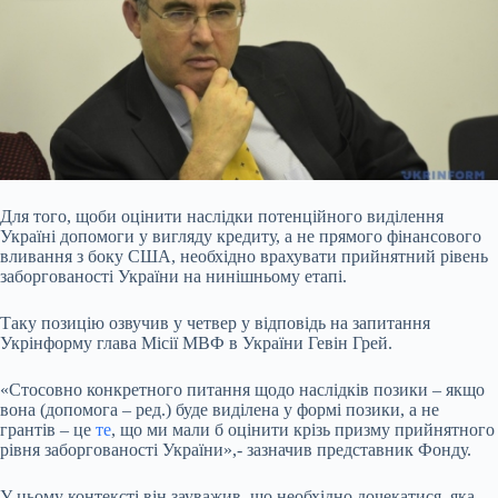
Для того, щоби оцінити наслідки потенційного виділення
Україні допомоги у вигляду кредиту, а не прямого фінансового
вливання з боку США, необхідно врахувати прийнятний
рівень
заборгованості України на нинішньому етапі.
Таку позицію озвучив у четвер у відповідь на запитання
Укрінформу глава Місії МВФ в України Гевін Грей.
«Стосовно конкретного питання щодо наслідків позики – якщо
вона (допомога – ред.) буде виділена у формі позики, а не
грантів – це
те
, що ми мали б оцінити крізь призму прийнятного
рівня заборгованості України»,- зазначив представник Фонду.
У цьому контексті він зауважив, що необхідно дочекатися, яка