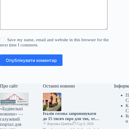
Save my name, email and website in this browser for the
next time I comment.
Опублікувати коментар
Про сайт
Останні новини
Інформ
П
С
К
«Будівельні
С
новини» —
Італія готова запропонувати
К
галузевий
до 15 тисяч євро для тих, хто
и
портал для
вирішить оселитися на
Вероніка Цимбал
Сер 6, 2026