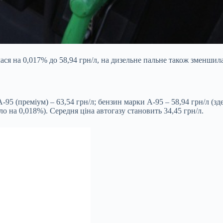
ся на 0,017% до 58,94 грн/л, на дизельне пальне також зменшила
А-95 (преміум) – 63,54 грн/л; бензин марки А-95 – 58,94 грн/л (з
о на 0,018%). Середня ціна автогазу становить 34,45 грн/л.