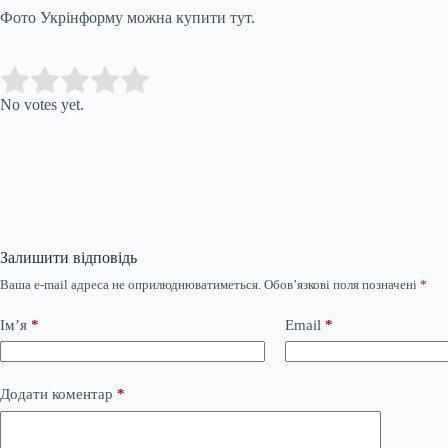
Фото Укрінформу можна купити тут.
Submit Rating
Rate this item:
No votes yet.
Залишити відповідь
Ваша e-mail адреса не оприлюднюватиметься.
Обов’язкові поля позначені
*
Ім’я
*
Email
*
Додати коментар
*