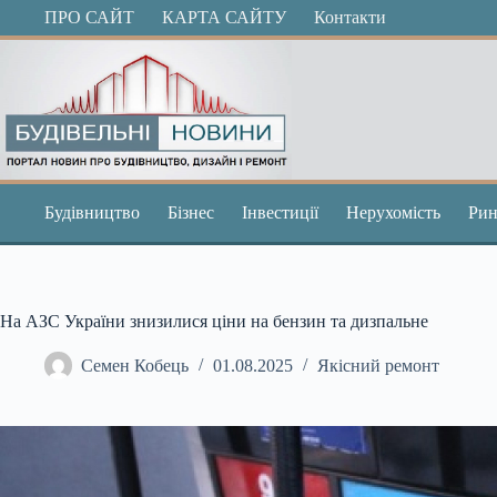
Перейти
ПРО САЙТ
КАРТА САЙТУ
Контакти
до
вмісту
Будівництво
Бізнес
Інвестиції
Нерухомість
Рин
На АЗС України знизилися ціни на бензин та дизпальне
Семен Кобець
01.08.2025
Якісний ремонт