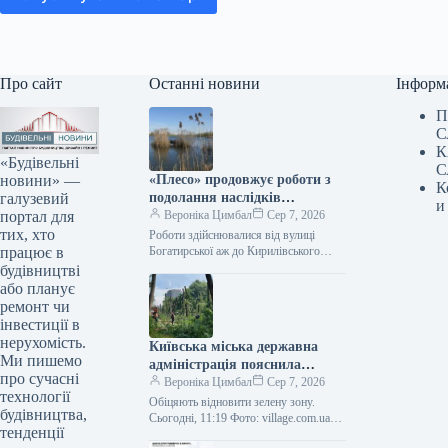
Про сайт
Останні новини
Інформ
П
С
К
«Будівельні
С
новини» —
«Плесо» продовжує роботи з
К
галузевий
подолання наслідків
и
портал для
забруднення Кирилівського
Вероніка Цимбал
Сер 7, 2026
тих, хто
озера та струмка Сирець.
Роботи здійснювалися від вулиці
працює в
Богатирської аж до Кирилівського
озера, а також вище за течією в
будівництві
напрямку витоку забруднення.
або планує
Сьогодні, 10:15…
ремонт чи
інвестиції в
нерухомість.
Київська міська державна
Ми пишемо
адміністрація пояснила
про сучасні
причини масштабної вирубки
Вероніка Цимбал
Сер 7, 2026
технології
дерев у районі Теремки.
Обіцяють відновити зелену зону.
будівництва,
Сьогодні, 11:19 Фото: village.com.ua
тенденції
Видалення дерев на Теремках