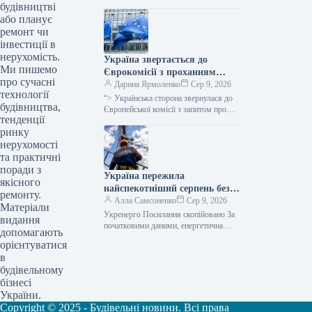
yi.page Уряд України схвалив
будівництві
виділення коштів, запланованих у
або планує
державному бюджеті на 2026 рік для
ремонт чи
фінансування регіональної політики,
інвестиції в
з…
нерухомість.
Україна звертається до
Ми пишемо
Єврокомісії з проханням
про сучасні
надати 220 мільйонів євро для
Дарина Ярмоленко
Сер 9, 2026
технології
допомоги
“> Українська сторона звернулася до
будівництва,
сільськогосподарським
Європейської комісії з запитом про
тенденції
надання 220 мільйонів євро у вигляді
виробникам через
ринку
безповоротної фінансової допомоги.
заблоковані порти.
Ця…
нерухомості
та практичні
поради з
Україна пережила
якісного
найспекотніший серпень без
ремонту.
відключень електроенергії –
Алла Самсоненко
Сер 9, 2026
Матеріали
заявив Шмигаль.
Укренерго Посилання скопійовано За
видання
початковими даними, енергетична
допомагають
система України пережила пік
орієнтуватися
серпневої спеки, який встановив новий
в
температурний рекорд, не вдаючись…
будівельному
бізнесі
України.
Copyright © 2025 - Будівельні новини. Всі права