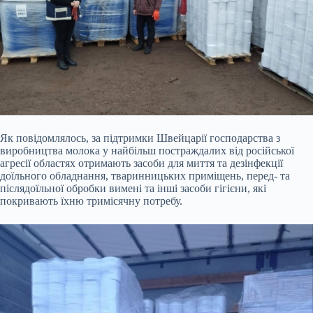
Як повідомлялось, за підтримки Швейцарії господарства з
виробництва молока у найбільш постраждалих від російської
агресії областях отримають засоби для миття та дезінфекції
доїльного обладнання, тваринницьких приміщень, перед- та
післядоїльної обробки вимені та інші засоби гігієни, які
покривають їхню тримісячну потребу.