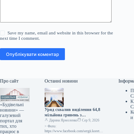
Save my name, email and website in this browser for the
next time I comment.
Опублікувати коментар
Про сайт
Останні новини
Інформ
П
С
К
«Будівельні
С
новини» —
Уряд схвалив виділення 64,8
К
галузевий
мільйона гривень з
и
портал для
державного бюджету для
Дарина Ярмоленко
Сер 9, 2026
тих, хто
відновлювальних робіт та
> Фото:
працює в
подолання наслідків війни.
https://www.facebook.com/sergii.koretsk