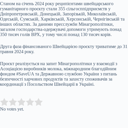
Станом на січень 2024 року реципієнтами швейцарського
гуманітарного проєкту стали 355 сільгосппідприємств у
Дніпропетровській, Донецькій, Запорізькій, Миколаївській,
Одеській, Сумській, Харківській, Херсонській, Чернігівській та
інших областях. За даними пресслужби Мінагрополітики,
загалом господарства-одержувачі допомоги утримують понад
350 тисяч голів ВРХ, у тому числі понад 130 тисяч корів.
Друга фаза фінансованого Швейцарією проєкту триватиме до 31
травня 2024 року.
Проєкт реалізується на запит Мінагрополітики у взаємодії з
Асоціацією виробників молока, міжнародним благодійним
фондом #SaveUA та Державною службою України з питань
безпечності харчових продуктів та захисту споживачів за
координації з Посольством Швейцарії в Україні.
Submit Rating
Rate this item:
No votes yet.