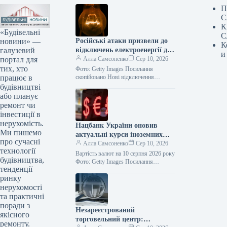
П
С
К
«Будівельні
С
новини» —
Російські атаки призвели до
К
галузевий
відключень електроенергії для
и
портал для
споживачів у чотирьох
Алла Самсоненко
Сер 10, 2026
тих, хто
регіонах.
Фото: Getty Images Посилання
працює в
скопійовано Нові відключення
електроенергії зафіксовані в
будівництві
Донецькій, Дніпропетровській,
або планує
Харківській та Сумській областях
ремонт чи
через ворожі обстріли. Цю…
інвестиції в
нерухомість.
Нацбанк України оновив
Ми пишемо
актуальні курси іноземних
про сучасні
валют станом на 10 серпня
Алла Самсоненко
Сер 10, 2026
технології
Вартість валют на 10 серпня 2026 року
будівництва,
Фото: Getty Images Посилання
тенденції
скопійовано Банківські установи
ринку
оновили обмінні курси на 10 серпня:…
нерухомості
та практичні
поради з
Незареєстрований
якісного
торговельний центр:
ремонту.