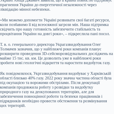
Україні Аніца Джамич заявила, що її країна повністю підтримує
прагнення України до енергетичної незалежності через
ліквідацію мінної небезпеки.
«Ми можемо допомогти Україні розвивати свої багаті ресурси,
коли позбавимо її від всеосяжної загрози мін. Наша підтримка
свідчить про нашу готовність забезпечити стабільність та
процвітання України на довгі роки», – підкреслила пані посол.
Т. в. о. генерального директора Украгазвидобування Олег
Толмачев зазначив, що у найближчі роки компанія планує
розширити проведення 3D-сейсморозвідувальних досліджень на
майже 15 тис. кв. км. Це дозволить уже в найближчі роки
зробити нові геологічні відкриття та наростити видобуток газу.
Як повідомлялося, Укргазвидобування видобуває у Харківській
області близько 40% газу. 2022 року значна частина області була
під окупацією та ворожими обстрілами. Після деокупації
компанія продовжила роботу з розвідки та видобутку
природного газу на деокупованих територіях, але для
забезпечення повноцінної роботи та безпеки працівників і
підрядників необхідно провести обстеження та розмінування
цих територій.