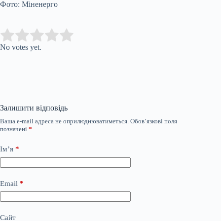
Фото: Міненерго
Submit Rating
Rate this item:
No votes yet.
Залишити відповідь
Ваша e-mail адреса не оприлюднюватиметься.
Обов’язкові поля
позначені
*
Ім’я
*
Email
*
Сайт