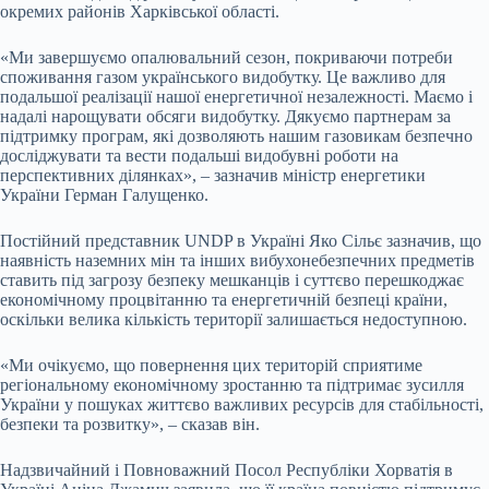
окремих районів Харківської області.
«Ми завершуємо опалювальний сезон, покриваючи потреби
споживання газом українського видобутку. Це важливо для
подальшої реалізації нашої енергетичної незалежності. Маємо і
надалі нарощувати обсяги видобутку. Дякуємо партнерам за
підтримку програм, які дозволяють нашим газовикам безпечно
досліджувати та вести подальші видобувні роботи на
перспективних ділянках», – зазначив міністр енергетики
України Герман Галущенко.
Постійний представник UNDP в Україні Яко Сільє зазначив, що
наявність наземних мін та інших вибухонебезпечних предметів
ставить під загрозу безпеку мешканців і суттєво перешкоджає
економічному процвітанню та енергетичній безпеці країни,
оскільки велика кількість території залишається недоступною.
«Ми очікуємо, що повернення цих територій сприятиме
регіональному економічному зростанню та підтримає зусилля
України у пошуках життєво важливих ресурсів для стабільності,
безпеки та розвитку», – сказав він.
Надзвичайний і Повноважний Посол Республіки Хорватія в