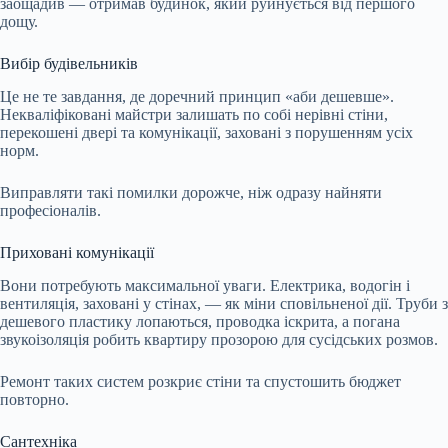
заощадив — отримав будинок, який руйнується від першого
дощу.
Вибір будівельників
Це не те завдання, де доречний принцип «аби дешевше».
Некваліфіковані майстри залишать по собі нерівні стіни,
перекошені двері та комунікації, заховані з порушенням усіх
норм.
Виправляти такі помилки дорожче, ніж одразу найняти
професіоналів.
Приховані комунікації
Вони потребують максимальної уваги. Електрика, водогін і
вентиляція, заховані у стінах, — як міни сповільненої дії. Труби з
дешевого пластику лопаються, проводка іскрита, а погана
звукоізоляція робить квартиру прозорою для сусідських розмов.
Ремонт таких систем розкриє стіни та спустошить бюджет
повторно.
Сантехніка