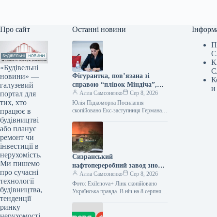
Про сайт
Останні новини
Інформ
П
С
К
«Будівельні
С
новини» —
Фігурантка, пов’язана зі
К
галузевий
справою “плівок Міндіча”,
и
портал для
зайняла керівний пост у
Алла Самсоненко
Сер 8, 2026
тих, хто
стратегічній державній
Юлія Підкоморна Посилання
працює в
компанії.
скопійовано Екс-заступниця Германа
Галущенка та особа, згадана у “плівках
будівництві
Міндіча”, Юлія Підкоморна, обійняла
або планує
посаду виконувачки обов’язків
ремонт чи
члена…
інвестиції в
нерухомість.
Сизранський
Ми пишемо
нафтопереробний завод знову
про сучасні
піддався атаці, що призвело
Алла Самсоненко
Сер 8, 2026
технології
до займання.
Фото: Exilenova+ Лінк скопійовано
будівництва,
Українська правда. В ніч на 8 серпня у
тенденції
місті Сизрань Самарської області РФ
ринку
зазнав атаки місцевий…
нерухомості