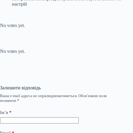
настрій
Submit Rating
Rate this item:
No votes yet.
Submit Rating
Rate this item:
No votes yet.
Залишити відповідь
Ваша e-mail адреса не оприлюднюватиметься.
Обов’язкові поля
позначені
*
Ім’я
*