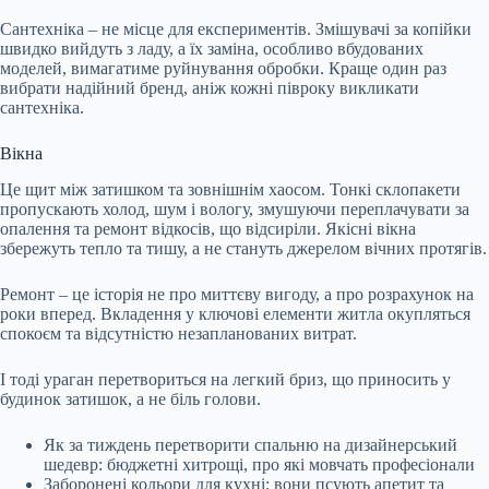
Сантехніка – не місце для експериментів. Змішувачі за копійки
швидко вийдуть з ладу, а їх заміна, особливо вбудованих
моделей, вимагатиме руйнування обробки. Краще один раз
вибрати надійний бренд, аніж кожні півроку викликати
сантехніка.
Вікна
Це щит між затишком та зовнішнім хаосом. Тонкі склопакети
пропускають холод, шум і вологу, змушуючи переплачувати за
опалення та ремонт відкосів, що відсиріли. Якісні вікна
збережуть тепло та тишу, а не стануть джерелом вічних протягів.
Ремонт – це історія не про миттєву вигоду, а про розрахунок на
роки вперед. Вкладення у ключові елементи житла окупляться
спокоєм та відсутністю незапланованих витрат.
І тоді ураган перетвориться на легкий бриз, що приносить у
будинок затишок, а не біль голови.
Як за тиждень перетворити спальню на дизайнерський
шедевр: бюджетні хитрощі, про які мовчать професіонали
Заборонені кольори для кухні: вони псують апетит та