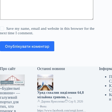
Save my name, email and website in this browser for the
next time I comment.
Опублікувати коментар
Про сайт
Останні новини
Інформ
П
С
К
«Будівельні
С
новини» —
Уряд схвалив виділення 64,8
К
галузевий
мільйона гривень з
и
портал для
державного бюджету для
Дарина Ярмоленко
Сер 9, 2026
тих, хто
відновлювальних робіт та
> Фото:
працює в
подолання наслідків війни.
https://www.facebook.com/sergii.koretsk