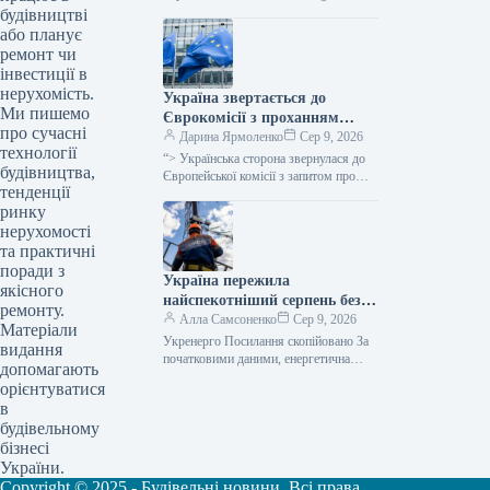
yi.page Уряд України схвалив
будівництві
виділення коштів, запланованих у
або планує
державному бюджеті на 2026 рік для
ремонт чи
фінансування регіональної політики,
інвестиції в
з…
нерухомість.
Україна звертається до
Ми пишемо
Єврокомісії з проханням
про сучасні
надати 220 мільйонів євро для
Дарина Ярмоленко
Сер 9, 2026
технології
допомоги
“> Українська сторона звернулася до
будівництва,
сільськогосподарським
Європейської комісії з запитом про
тенденції
надання 220 мільйонів євро у вигляді
виробникам через
ринку
безповоротної фінансової допомоги.
заблоковані порти.
Ця…
нерухомості
та практичні
поради з
Україна пережила
якісного
найспекотніший серпень без
ремонту.
відключень електроенергії –
Алла Самсоненко
Сер 9, 2026
Матеріали
заявив Шмигаль.
Укренерго Посилання скопійовано За
видання
початковими даними, енергетична
допомагають
система України пережила пік
орієнтуватися
серпневої спеки, який встановив новий
в
температурний рекорд, не вдаючись…
будівельному
бізнесі
України.
Copyright © 2025 - Будівельні новини. Всі права