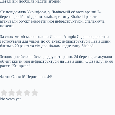
Деталі він пообіцяв надати згодом.
Як повідомляв Укрінформ, у Львівській області вранці 24
березня російські дрони-камікадзе типу Shahed і ракети
атакували обʼєкт енергетичної інфраструктури, спалахнула
пожежа.
За словами міського голови Львова Андрія Садового, росіяни
застосували для ударів по об’єктах інфраструктури Львівщини
близько 20 ракет та сім дронів-камікадзе типу Shahed.
Згодом російські війська, вдруге за ранок 24 березня, атакували
об’єкт критичної інфраструктури на Львівщині. Є два влучання
ракет “Кинджал”.
Фото: Олексій Чернишов, ФБ
Submit Rating
Rate this item:
No votes yet.