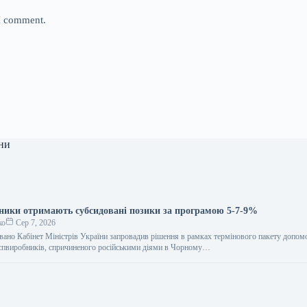
 I comment.
ни
ники отримають субсидовані позики за програмою 5-7-9%
ко
Сер 7, 2026
вано Кабінет Міністрів України запровадив рішення в рамках термінового пакету допом
оспвиробників, спричиненого російськими діями в Чорному…