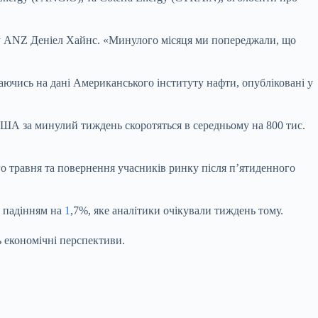
нку ANZ Деніел Хайнс. «Минулого місяця ми попереджали, що
лаючись на дані Американського інституту нафти, опубліковані у
 США за минулий тиждень скоротяться в середньому на 800 тис.
о травня та повернення учасників ринку після п’ятиденного
з падінням на
1
,7%, яке аналітики очікували тиждень тому.
 економічні перспективи.