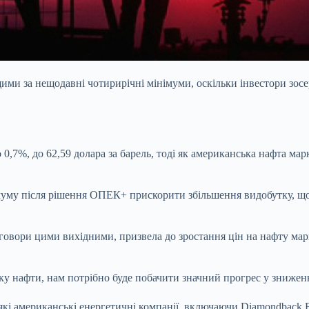
ищими за нещодавні чотирирічні мінімуми, оскільки інвестори з
0,7%, до 62,59 долара за барель, тоді як американська нафта марк
уму після рішення ОПЕК+ прискорити збільшення видобутку, що
овори цими вихідними, призвела до зростання цін на нафту марк
у нафти, нам потрібно буде побачити значний прогрес у зниженн
які американські енергетичні компанії, включаючи Diamondback 