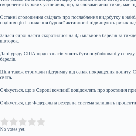
скорочення бурових установок, що, за словами аналітиків, має 
Останні оголошення свідчать про послаблення видобутку в найб
падіння цін і зниження бурової активності підвищують ризик п
Запаси сирої нафти скоротилися на 4,5 мільйона барелів за тижд
вівторок.
Дані уряду США щодо запасів мають бути опубліковані у середу.
барелів.
Ціни також отримали підтримку від ознак покращення попиту. С
свята.
Очікується, що в Європі компанії повідомлять про зростання пр
Очікується, що Федеральна резервна система залишить процентн
Submit Rating
Rate this item:
No votes yet.