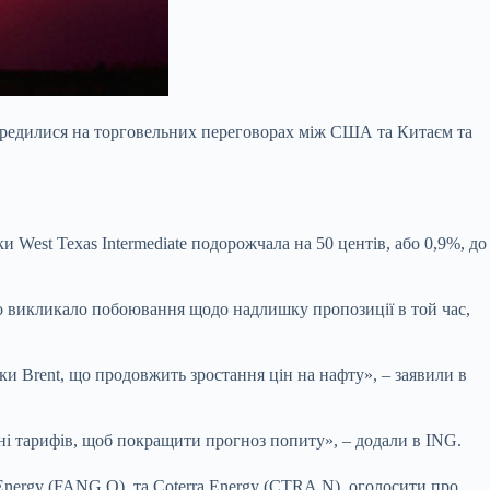
осередилися на торговельних переговорах між США
та Китаєм та
и West Texas Intermediate подорожчала на 50 центів, або 0,9%, до
 викликало побоювання щодо надлишку пропозиції в той час,
и Brent, що продовжить зростання цін на нафту», – заявили в
і тарифів, щоб покращити прогноз попиту», – додали в ING.
Energy (FANG.O), та Coterra Energy (CTRA.N), оголосити про