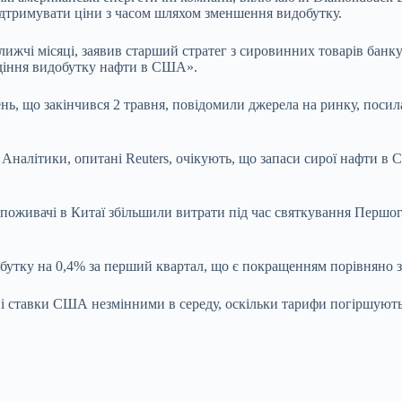
підтримувати ціни з часом шляхом зменшення видобутку.
лижчі місяці, заявив старший стратег з сировинних товарів ба
адіння видобутку нафти в США».
ень, що закінчився 2 травня, повідомили джерела на ринку, поси
 Аналітики, опитані Reuters, очікують, що запаси сирої нафти в
поживачі в Китаї збільшили витрати під час святкування Першог
ибутку на 0,4% за перший квартал, що є покращенням порівняно 
і ставки США незмінними в середу, оскільки тарифи погіршують