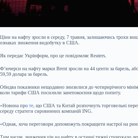
Ціни на нафту зросли в середу, 7 травня, залишаючись трохи в
ознаках зниження видобутку в США.
Як передає Укрінформ, про це повідомляє Reuters.
Ф’ючерси на нафту марки Brent зросли на 44 центи за барель, або 
59,59 долара за барель.
Обидва показники нещодавно знизилися до чотирирічного мінім
коли тарифи США посилили занепокоєння щодо попиту.
«Новина про
те
, що США та Китай розпочнуть торговельні перег
середу стратеги сировинних компаній ING.
«Однак, хоча переговори допоможуть покращити настрої на ринк
Тим часом, зниження цін на нафту в останні тижні спонукало де