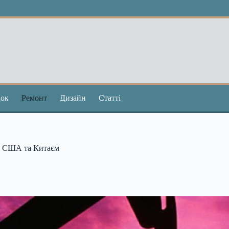
ок
Ремонт
Дизайн
Статті
іж США та Китаєм