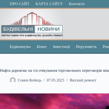
Перейти
ПРО САЙТ
КАРТА САЙТУ
Контакти
до
вмісту
Будівництво
Бізнес
Інвестиції
Нерухомість
Рин
Нафта дорожчає на тлі очікування торговельних переговорів м
Семен Кобець
07.05.2025
Якісний ремонт