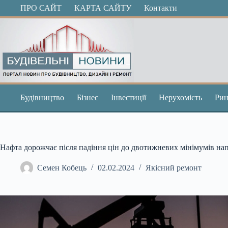
Перейти
ПРО САЙТ
КАРТА САЙТУ
Контакти
до
вмісту
Будівництво
Бізнес
Інвестиції
Нерухомість
Рин
Нафта дорожчає після падіння цін до двотижневих мінімумів на
Семен Кобець
02.02.2024
Якісний ремонт