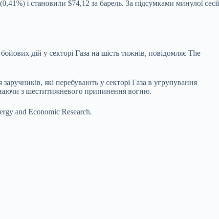
41%) і становили $74,12 за барель. За підсумками минулої сесії
йових дій у секторі Газа на шість тижнів, повідомляє The
 заручників, які перебувають у секторі Газа в угрупування
чинаючи з шеститижневого припинення вогню.
ergy and Economic Research.