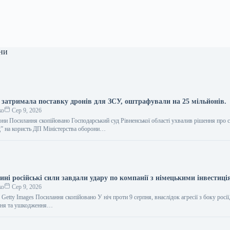
ни
 затримала поставку дронів для ЗСУ, оштрафували на 25 мільйонів.
ко
Сер 9, 2026
они Посилання скопійовано Господарський суд Рівненської області ухвалив рішення про 
 на користь ДП Міністерства оборони…
і російські сили завдали удару по компанії з німецькими інвестиц
ко
Сер 9, 2026
Getty Images Посилання скопійовано У ніч проти 9 серпня, внаслідок агресії з боку росії
ання та ушкодження…