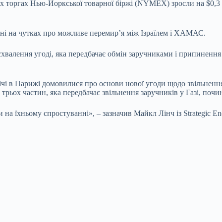
торгах Нью-Йоркської товарної біржі (NYMEX) зросли на $0,3 (0,
жні на чутках про можливе перемир’я між Ізраїлем і ХАМАС.
лення угоді, яка передбачає обмін заручниками і припинення бо
ічі в Парижі домовилися про основи нової угоди щодо звільнення
трьох частин, яка передбачає звільнення заручників у Газі, по
 на їхньому спростуванні», – зазначив Майкл Лінч із Strategic En