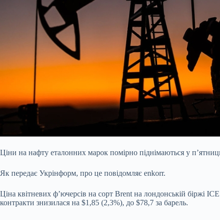
Ціни на нафту еталонних марок помірно піднімаються у п’ятницю
Як передає Укрінформ, про це
повідомляє enkorr.
Ціна квітневих ф’ючерсів на сорт Brent на лондонській біржі ICE 
контракти знизилася на $1,85 (2,3%), до $78,7 за барель.