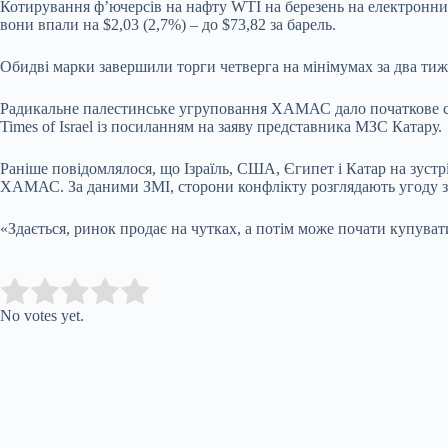
Котирування ф’ючерсів на нафту WTI на березень на електронних 
вони впали на $2,03 (2,7%) – до $73,82 за барель.
Обидві марки завершили торги четверга на мінімумах за два ти
Радикальне палестинське угруповання ХАМАС дало початкове схва
Times of Israel із посиланням на заяву представника МЗС Катару.
Раніше повідомлялося, що Ізраїль, США, Єгипет і Катар на зустр
ХАМАС. За даними ЗМІ, сторони конфлікту розглядають угоду з 
«Здається, ринок продає на чутках, а потім може почати купувати
Submit Rating
Rate this item:
No votes yet.