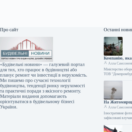
Про сайт
Останні нови
Компанію, яка
Алла Самсонен
«Будівельні новини» — галузевий портал
Міністерство обор
для тих, хто працює в будівництві або
ТОВ “Домпромбуд”
планує ремонт чи інвестиції в нерухомість.
Ми пишемо про сучасні технології
будівництва, тенденції ринку нерухомості
та практичні поради з якісного ремонту.
Матеріали видання допомагають
орієнтуватися в будівельному бізнесі
На Житомирщин
України.
Алла Самсонен
Ілюстративне фото 
зафіксовані влуч