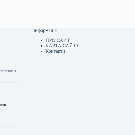
Інформація
ПРО САЙТ
КАРТА САЙТУ
Контакти
стягнення з
іями
,