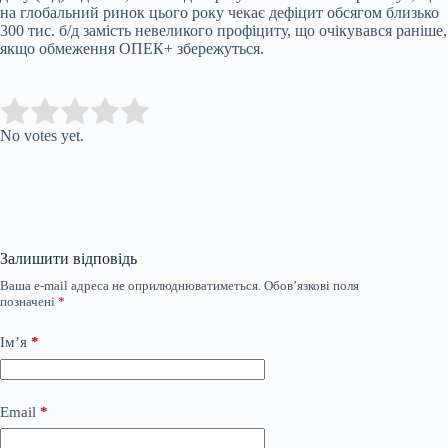
на глобальний ринок цього року чекає дефіцит обсягом близько
300 тис. б/д замість невеликого профіциту, що очікувався раніше,
якщо обмеження ОПЕК+ збережуться.
Submit Rating
Rate this item:
No votes yet.
Залишити відповідь
Ваша e-mail адреса не оприлюднюватиметься.
Обов’язкові поля
позначені
*
Ім’я
*
Email
*