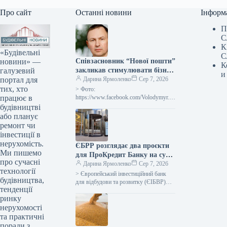
Про сайт
Останні новини
Інформ
П
С
К
«Будівельні
С
новини» —
Співзасновник “Нової пошти”
К
галузевий
закликав стимулювати бізнес
и
портал для
податковими канікулами та
Дарина Ярмоленко
Сер 7, 2026
тих, хто
дерегуляцією у відповідь на
> Фото:
працює в
ворожі обстріли.
https://www.facebook.com/Volodymyr.P
opereshnyuk Бізнес, у зв’язку зі
будівництві
зростанням кількості обстрілів з боку
або планує
Росії, потребує дерегуляції, зокрема
ремонт чи
спрощення міжнародної логістики,
інвестиції в
дозвільних…
нерухомість.
ЄБРР розглядає два проєкти
Ми пишемо
для ПроКредит Банку на суму
про сучасні
до 330 мільйонів євро
Дарина Ярмоленко
Сер 7, 2026
технології
> Європейський інвестиційний банк
будівництва,
для відбудови та розвитку (ЄІБВР)
тенденції
аналізує два ініціативи для ПроКредит
ринку
Банку (Київ) сукупним обсягом до
330…
нерухомості
та практичні
поради з