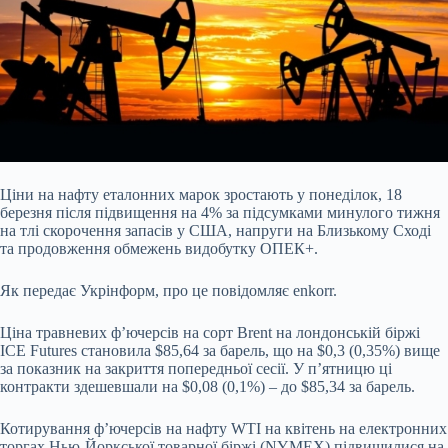
Ціни на нафту еталонних марок зростають у понеділок, 18
березня після підвищення на 4% за підсумками минулого тижня
на тлі скорочення запасів у США, напруги на Близькому
Сході
та продовження обмежень видобутку ОПЕК+.
Як передає Укрінформ, про це повідомляє enkorr.
Ціна травневих ф’ючерсів на сорт Brent на лондонській біржі
ICE Futures становила $85,64 за барель, що на $0,3 (0,35%) вище
за показник на закриття попередньої сесії. У п’ятницю ці
контракти здешевшали на $0,08 (0,1%) – до $85,34 за барель.
Котирування ф’ючерсів на нафту WTI на квітень на електронних
торгах Нью-Йоркської товарної біржі (NYMEX) підвищилися на