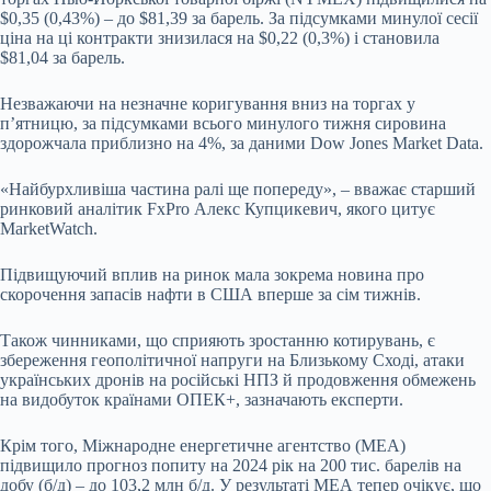
$0,35 (0,43%) – до $81,39 за барель. За підсумками минулої сесії
ціна на ці контракти знизилася на $0,22 (0,3%) і становила
$81,04 за барель.
Незважаючи на незначне коригування вниз на торгах у
п’ятницю, за підсумками всього минулого тижня сировина
здорожчала приблизно на 4%, за даними Dow Jones Market Data.
«Найбурхливіша частина ралі ще попереду», – вважає старший
ринковий аналітик FxPro Алекс Купцикевич, якого цитує
MarketWatch.
Підвищуючий вплив на ринок мала зокрема новина про
скорочення запасів нафти в США вперше за сім тижнів.
Також чинниками, що сприяють зростанню котирувань, є
збереження геополітичної напруги на Близькому Сході, атаки
українських дронів на російські НПЗ й продовження обмежень
на видобуток країнами ОПЕК+, зазначають експерти.
Крім того, Міжнародне енергетичне агентство (МЕА)
підвищило прогноз попиту на 2024 рік на 200 тис. барелів на
добу (б/д) – до 103,2 млн б/д. У результаті МЕА тепер очікує, що