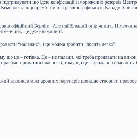
ідтримувати цю ідею конфіскації заморожених резервів Центроба
емерон та віцепрем’єр-міністр, міністр фінансів Канади Христя Ф
езервів офіційний Берлін: “Але найбільший опір чинить Німеччин
 Німеччину. Це дуже важливо”.
ровести “належно”, і це можна зробити “досить легко”.
му що це – готівка. Це – не палаци, які треба продавати на викона
 з правами приватної власності, тому що це – державна власність
кий закликав міжнародних партнерів швидше створити правову 