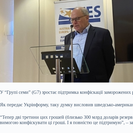
У “Групі семи” (G7) зростає підтримка конфіскації заморожених р
Як передає Укрінформу, таку думку висловив шведсько-американс
“Тепер дві третини цих грошей (близько 300 млрд доларів резервів
вимогою конфіскувати ці гроші. І я повністю це підтримую”, – з