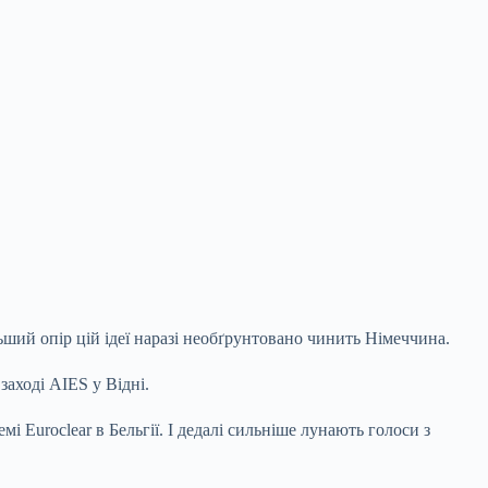
ший опір цій ідеї наразі
необґрунтовано чинить Німеччина.
аході AIES у Відні.
і Euroclear в Бельгії. І дедалі сильніше лунають голоси з