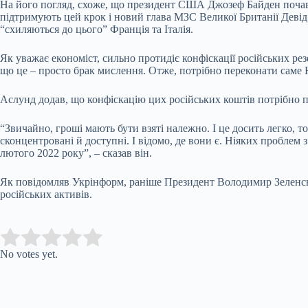
На його погляд, схоже, що президент США Джозеф Байден почав п
підтримують цей крок і новий глава МЗС Великої Британії Девід К
“схиляються до цього” Франція та Італія.
Як уважає економіст, сильно протидіє конфіскації російських р
що це – просто брак мислення. Отже, потрібно переконати саме
Аслунд додав, що конфіскацію цих російських коштів потрібно п
“Звичайно, гроші мають бути взяті належно. І це досить легко, то
сконцентровані й доступні. І відомо, де вони є. Ніяких проблем
лютого 2022 року”, – сказав він.
Як повідомляв Укрінформ, раніше Президент Володимир Зеленсь
російських активів.
Submit Rating
Rate this item:
No votes yet.