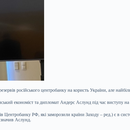
езервів російського центробанку на кориcть України, але найбіль
ький економіст та дипломат Андерс Аслунд під час виступу на з
 Центробанку РФ, які заморозили країни Заходу – ред.) є в систем
азначив Аслунд.