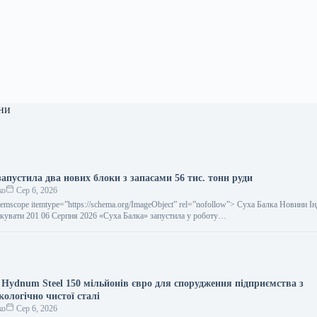
ни
апустила два нових блоки з запасами 56 тис. тонн руди
ко
Сер 6, 2026
temscope itemtype=”https://schema.org/ImageObject” rel=”nofollow”> Суха Балка Новини І
кувати 201 06 Серпня 2026 «Суха Балка» запустила у роботу…
 Hydnum Steel 150 мільйонів євро для спорудження підприємства з
ологічно чистої сталі
ко
Сер 6, 2026