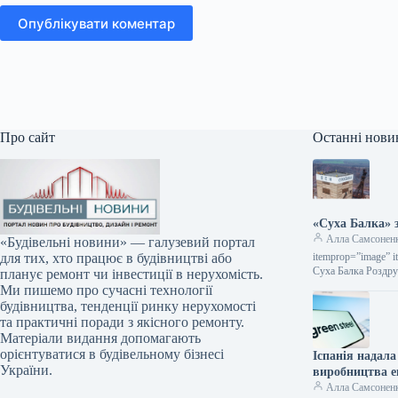
Опублікувати коментар
Про сайт
Останні нови
«Суха Балка» з
Алла Самсонен
«Будівельні новини» — галузевий портал
itemprop=”image” i
для тих, хто працює в будівництві або
Суха Балка Роздру
планує ремонт чи інвестиції в нерухомість.
Ми пишемо про сучасні технології
будівництва, тенденції ринку нерухомості
та практичні поради з якісного ремонту.
Матеріали видання допомагають
орієнтуватися в будівельному бізнесі
Іспанія надала
України.
виробництва ек
Алла Самсонен