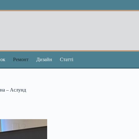
ок
Ремонт
Дизайн
Статті
ина – Аслунд