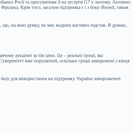
нку Росії та просуватиме її на зустрічі G7 у лютому. Активно
ріланд. Крім того, загалом підтримка є і з боку Японії, також
а, що, на мою думку, не має жодних вагомих підстав. Я думаю,
вчому аукціоні за пів ціни. Це – реальні гроші, які
. Суверенітет вже порушений, оскільки гроші заморожені з кінця
базу для використання на підтримку України заморожених