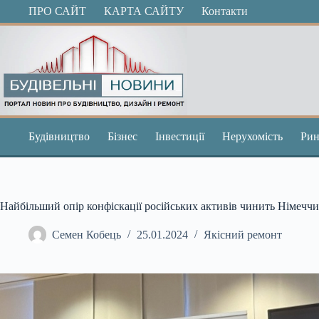
Перейти
ПРО САЙТ
КАРТА САЙТУ
Контакти
до
вмісту
Будівництво
Бізнес
Інвестиції
Нерухомість
Рин
Найбільший опір конфіскації російських активів чинить Німечч
Семен Кобець
25.01.2024
Якісний ремонт