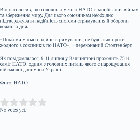
Він наголосив, що головною метою НАТО є запобігання війнам
та збереження миру. Для цього союзникам необхідно
підтверджувати надійність системи стримування й оборони
кожного дня.
«Поки ми маємо надійне стримування, не буде атак проти
жодного з союзників по НАТО», – переконаний Столтенберг.
Як повідомлялося, 9-11 липня у Вашингтоні проходить 75-й
саміт НАТО, одним з головних питань якого є нарощування
військової допомоги Україні.
Фото: НАТО
Submit Rating
Rate this item:
No votes yet.