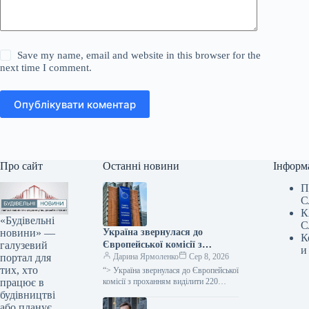
Save my name, email and website in this browser for the
next time I comment.
Опублікувати коментар
Про сайт
Останні новини
Інформ
П
С
К
«Будівельні
С
новини» —
Україна звернулася до
К
галузевий
Європейської комісії з
и
портал для
проханням надати 220
Дарина Ярмоленко
Сер 8, 2026
тих, хто
мільйонів євро для допомоги
“> Україна звернулася до Європейської
працює в
аграрному сектору у зв’язку
комісії з проханням виділити 220
мільйонів євро безповоротної
будівництві
із блокуванням портів.
допомоги для компенсації відсотків за
або планує