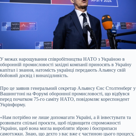
У межах нарощування співробітництва НАТО з Україною в
оборонній промисловості західні компанії приносять в Україну
капітал і знання, натомість українці передають Альянсу
свій
бойовий досвід і винахідливість.
Про це заявив генеральний секретар Альянсу Єнс Столтенберг у
Вашингтоні на Форумі оборонної промисловості, що відбувся
перед початком 75-го саміту НАТО, повідомляє кореспондент
Укрінформу.
«Нам потрібно не лише допомагати Україні, а й інвестувати та
розвивати спільні проєкти, щоб підвищити спроможності
України, щоб вона могла виробляти зброю і боєприпаси
самотужки. Знаю, що дехто з вас вже є частиною цього процесу,