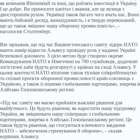
як компанія Rheinmetall та інші, що роблять інвестиції в Україну.
І це добре. Ви приносите капітал і знання, але це вулиця з
двостороннім рухом. Українці також багато чого вчать нас. Вони
мають бойовий досвід, винахідливість, і я твердо переконаний,
що це також зміцнює нашу оборонну промисловість», –
наголосив Столтенберг.
Він зауважив, що під час Вашингтонського саміту лідери НАТО
мають намір відвести Альянсу провідну роль у наданні Україні
безпекової допомоги. З цією метою буде створено окреме
Командування НАТО в Німеччині на 700 службовців, додаткові
логістичні хаби будуть розгорнуті у країнах на сході Альянсу. У
цьому контексті НАТО вітатиме також тісніше співробітництво
та спільні проєкти оборонної промисловості країн-союзниць з
Україною, а також із іншими глобальними партнерами, зокрема в
Азійсько-Тихоокеанському регіоні.
«Під час саміту ми маємо прийняти важливі рішення для
майбутнього. Це будуть рішення, як наростити нашу підтримку
України, як зміцнювати нашу співпрацю з глобальними
партнерами, зокрема в Азійсько-Тихоокеанському регіоні. Це
також будуть рішення, що стосуються ключового завдання
НАТО – забезпечення стримування й оборони», – сказав
керівник Альянсу.