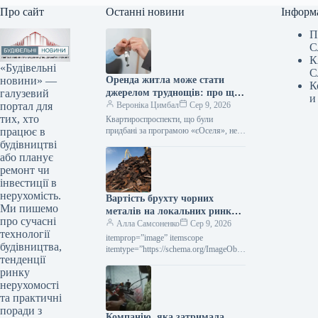
Про сайт
Останні новини
Інформ
П
С
К
«Будівельні
С
новини» —
Оренда житла може стати
К
галузевий
джерелом труднощів: про що
и
портал для
слід пам’ятати учасникам
Вероніка Цимбал
Сер 9, 2026
тих, хто
програми «єОселя»
Квартироспроспeкти, що були
працює в
придбані за програмою «єОселя», не
мають права беззастережно надавати
будівництві
таке житло в оренду. Поки позика не
або планує
буде…
ремонт чи
інвестиції в
нерухомість.
Вартість брухту чорних
Ми пишемо
металів на локальних ринках
про сучасні
у липні впала на 10–30
Алла Самсоненко
Сер 9, 2026
технології
доларів за тонну.
itemprop=”image” itemscope
будівництва,
itemtype=”https://schema.org/ImageObje
тенденції
ct” rel=”nofollow”> shutterstock.com
ринку
Брухт Новини Світовий ринок вартість
брухту Друк 109 09 Серпня 2026
нерухомості
Вартість металобрухту на
та практичні
регіональних…
поради з
Компанію, яка затримала