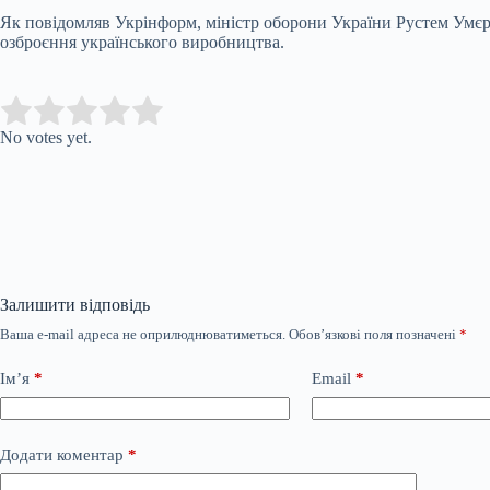
Як повідомляв Укрінформ, міністр оборони України Рустем Умєро
озброєння українського виробництва.
Submit Rating
Rate this item:
No votes yet.
Залишити відповідь
Ваша e-mail адреса не оприлюднюватиметься.
Обов’язкові поля позначені
*
Ім’я
*
Email
*
Додати коментар
*