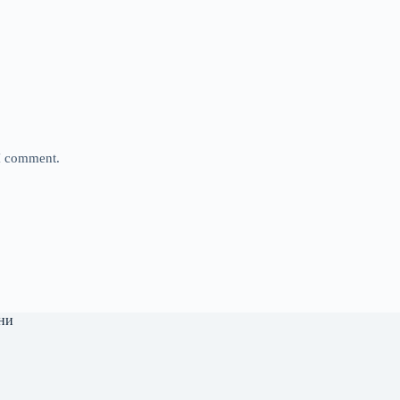
 I comment.
ни