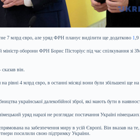
гне 7 млрд євро, але уряд ФРН планує виділити ще додатково
1
,9
й міністр оборони ФРН Борис Пісторіус під час спілкування зі З
 сказав він.
а рівні 4 млрд євро, в останні місяці вони були збільшені ще на
ництва української далекобійної зброї, які мають бути в наявно
мецький уряд наразі не розглядає постачання Україні німецьких 
спрямована на забезпечення миру в усій Європі. Він вказав на те,
ртнери посилили свою підтримку України.