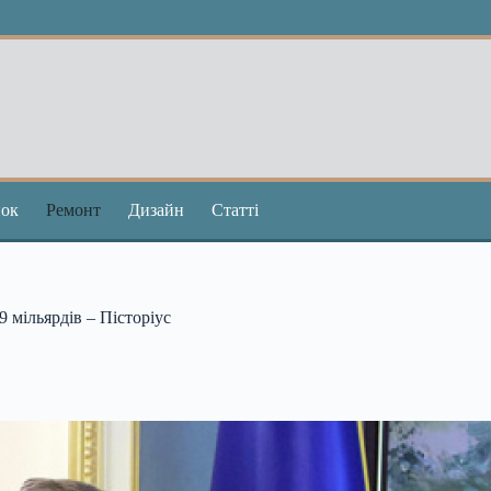
ок
Ремонт
Дизайн
Статті
 мільярдів – Пісторіус