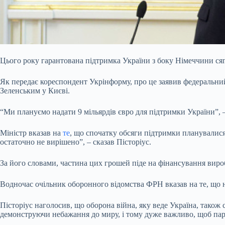
Цього року гарантована підтримка України з боку Німеччини ся
Як передає кореспондент Укрінформу, про
це заявив федеральни
Зеленським у Києві.
“Ми плануємо надати 9 мільярдів євро для підтримки України”, –
Міністр вказав на
те
, що спочатку обсяги підтримки планувалися н
остаточно не вирішено”, – сказав Пісторіус.
За його словами, частина цих грошей піде на фінансування вироб
Водночас очільник оборонного відомства ФРН вказав на те, що ні
Пісторіус наголосив, що оборона війна, яку веде Україна, також 
демонструючи небажання до миру, і тому дуже важливо, щоб па