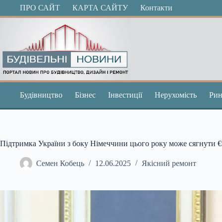
Перейти
ПРО САЙТ
КАРТА САЙТУ
Контакти
до
вмісту
Будівництво
Бізнес
Інвестиції
Нерухомість
Рин
Підтримка України з боку Німеччини цього року може сягнути €9
Семен Кобець
12.06.2025
Якісний ремонт